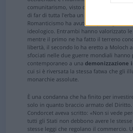
comunitarismo, visto come reincarnazione 
di far di tutta l’erba un solo fascio (litto
Romanticismo ha avuto un parto gemellare,
ideologico. Entrambi hanno valorizzato le “
mentre il primo ne ha fatto il terreno concr
libertà, il secondo lo ha eretto a Moloch a 
sfociati nelle due guerre mondiali hanno 
contemporaneo a una
demonizzazione in
cui si è riversata la stessa fatwa che gli 
monarchie assolute.
È una condanna che ha finito per investire
solo in quanto braccio armato del Diritt
Condorcet aveva scritto: «Non si vede per
tutti gli Stati non debbono avere le stesse l
stesse leggi che regolano il commercio. 