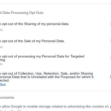
l Data Processing Opt Outs
i su populismo, nazionalismo, sovranismo,
o opt-out of the Sharing of my personal data.
In
i bellissimi ghiacciai e ci si va rendendo
tiglie diverse. Una bottiglia contiene il
o opt-out of the Sale of my Personal Data.
mo universalista
. L’uno nasce nell’età
In
de Stael, con Benjamin Constant come
to opt-out of processing my Personal Data for Targeted
uerra con la tradizione, la storia, la comunità
ing.
ica delle istituzioni secolari – gli Stati
In
tti degli individui. Il
liberalismo
o opt-out of Collection, Use, Retention, Sale, and/or Sharing
 così dire mercatista (o liberista)
ersonal Data that Is Unrelated with the Purposes for which it
lected.
e ostile al ramo giacobino e poi socialista.
Out
via, è il fatto che, per entrambi, i
diritti
zione politica: lo Stato è unicamente al
consents
 ci sono soltanto “astrazioni”, fantasmi
o allow Google to enable storage related to advertising like cookies on