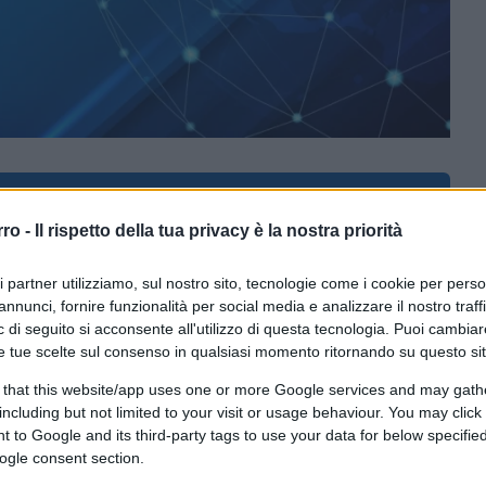
CLICCA QUI
rro -
Il rispetto della tua privacy è la nostra priorità
mpo è il grande scisma che ha investito il
ri partner utilizziamo, sul nostro sito, tecnologie come i cookie per pers
ente universitario che aveva chiesto di poter
annunci, fornire funzionalità per social media e analizzare il nostro traff
n una facoltà letteraria del Nord, aveva
 di seguito si acconsente all'utilizzo di questa tecnologia. Puoi cambiar
he aveva obiettato al suo sponsor: «Ma è un
e tue scelte sul consenso in qualsiasi momento ritornando su questo si
one che il candidato era, sì, liberale, ma
 that this website/app uses one or more Google services and may gath
o un simpatizzante di
Giovanni
including but not limited to your visit or usage behaviour. You may click 
ventati tutti liberali al punto che, tranne
 to Google and its third-party tags to use your data for below specifi
ogle consent section.
eramento politico che non si dichiari ligio