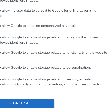
mporre perfino il sacrificio della vita.
evice identifiers in apps.
o allow my user data to be sent to Google for online advertising
e dei diritti che debbono venir tutelati:
per i
s.
 il rispetto dei contratti, le libertà civili e
to allow Google to send me personalized advertising.
este ultime non hanno senso se non
i: alla salute, alla casa, al lavoro etc. Ivan
o allow Google to enable storage related to analytics like cookies on
volta antiliberale. Come l’Occidente sta
evice identifiers in apps.
. Rizzoli) scrivono, quasi con rimpianto, che
o allow Google to enable storage related to functionality of the website
 scontro «di due ideologie universalistiche –
etico – entrambe nate dalla tradizione
za di alternative ideologiche è un
o allow Google to enable storage related to personalization.
ungo. Ma siamo poi sicuri che i “fratelli
o allow Google to enable storage related to security, including
iano per riconciliarsi?
cation functionality and fraud prevention, and other user protection.
 realtà, sembra ricongiungere l’illuminismo
CONFIRM
 in una sorta di
union sacreé
contro il neo-