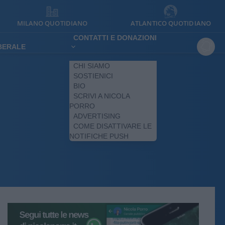
MILANO QUOTIDIANO
ATLANTICO QUOTIDIANO
CONTATTI E DONAZIONI
IBERALE
CHI SIAMO
SOSTIENICI
BIO
SCRIVI A NICOLA
PORRO
ADVERTISING
COME DISATTIVARE LE
NOTIFICHE PUSH