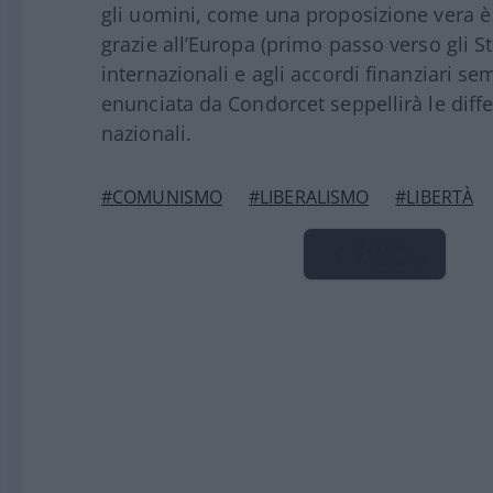
gli uomini, come una proposizione vera è ver
grazie all’Europa (primo passo verso gli Sta
internazionali e agli accordi finanziari semp
enunciata da Condorcet seppellirà le differ
nazionali.
#COMUNISMO
#LIBERALISMO
#LIBERTÀ
Pagina
Precedente