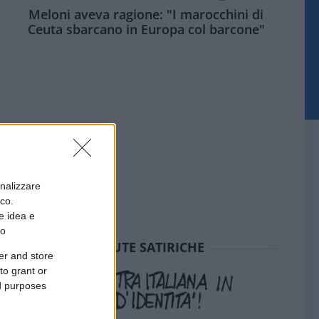
Meloni aveva ragione: "I marocchini di
Ceuta sbarcano in Europa col barcone"
onalizzare
ico.
e idea e
to
SEDUTE SATIRICHE
er and store
to grant or
ed purposes