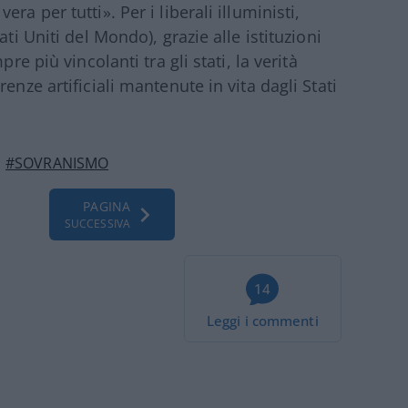
a per tutti». Per i liberali illuministi,
ti Uniti del Mondo), grazie alle istituzioni
re più vincolanti tra gli stati, la verità
enze artificiali mantenute in vita dagli Stati
#SOVRANISMO
PAGINA
SUCCESSIVA
14
Leggi i commenti