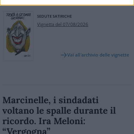
SEDUTE SATIRICHE
Vignetta del 07/08/2026
Vai all'archivio delle vignette
Marcinelle, i sindadati
voltano le spalle durante il
ricordo. Ira Meloni:
“Vergogna”