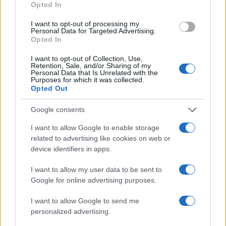
Opted In
l’operatività di quelle risposte per il momento solo
proclamate.
I want to opt-out of processing my
Personal Data for Targeted Advertising.
Opted In
I 600 euro da erogare agli autonomi si sono
I want to opt-out of Collection, Use,
Retention, Sale, and/or Sharing of my
inceppati negli
ingranaggi farraginosi della
Personal Data that Is Unrelated with the
Purposes for which it was collected.
burocrazia
e alle imprese è stata annunciata una
Opted Out
massiva liquidità finanziaria da mobilitare, però,
con l’indebitamento, come se il naufrago ostaggio
Google consents
delle onde tumultuose venisse soccorso con il
I want to allow Google to enable storage
salvagente zavorrato dal piombo facendolo
related to advertising like cookies on web or
inabissare anziché dotarlo di una scialuppa di
device identifiers in apps.
salvataggio. Dinanzi a tali fallimenti Conte, pur di
I want to allow my user data to be sent to
sopravvivere alle tensioni interne al governo,
Google for online advertising purposes.
rapisce l’attenzione degli italiani costretti nelle
I want to allow Google to send me
loro case, impadronendosi della comunicazione
personalized advertising.
pubblica, per scagliarsi contro le opposizioni a cui