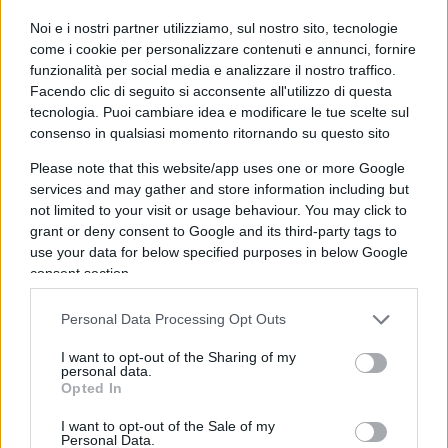
ministro di quel governo, espressione di
un’operazione “golpista” tecnocratica, e non votò il
Noi e i nostri partner utilizziamo, sul nostro sito, tecnologie
come i cookie per personalizzare contenuti e annunci, fornire
testo del Mes in Parlamento. La Lega Nord con
funzionalità per social media e analizzare il nostro traffico.
Roberto Maroni fu l’unico partito a esprimere un
Facendo clic di seguito si acconsente all'utilizzo di questa
dissenso deliberato sul Fondo salva-Stati.
tecnologia. Puoi cambiare idea e modificare le tue scelte sul
consenso in qualsiasi momento ritornando su questo sito
Please note that this website/app uses one or more Google
services and may gather and store information including but
Dunque, Conte ha mentito sapendo di mentire,
not limited to your visit or usage behaviour. You may click to
provocando una scintilla polemica che è
grant or deny consent to Google and its third-party tags to
divampata in una zuffa mediatica di cui il Paese
use your data for below specified purposes in below Google
consent section.
non ha bisogno in questa fase. Conte personifica
il declino della politica, il bifronte disinvolto a
Personal Data Processing Opt Outs
capo di due governi con culture opposte, che non
I want to opt-out of the Sharing of my
riesce a parlare alla testa e al cuore degli italiani
personal data.
ma alla loro pancia. Il ventre, tuttavia, inizia a
Opted In
brontolare e non si sfama con le ciance e le
I want to opt-out of the Sale of my
Personal Data.
promesse vane, pretende nutrimento e