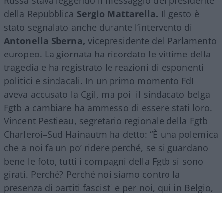
Russa stava leggendo il messaggio del presidente
della Repubblica
Sergio Mattarella.
Il gesto è
stato segnalato anche durante l’intervento di
Antonella Sberna,
vicepresidente del Parlamento
europeo. La giornata ha ricordato le vittime della
tragedia e ha registrato le reazioni di esponenti
politici e sindacali. In un primo momento FdI
aveva accusato la Cgil, ma poi il sindacato belga
Fgtb a cambiare ha ammesso di essere stati loro.
Vincent Pestieau, segretario regionale della Fgtb
Charleroi–Sud Hainautm ha detto: “È una polemica
che a noi fa un po’ ridere perché, se si guardano
bene le foto, tutti i compagni della Fgtb si sono
girati. Perché? Perché noi siamo contro la
presenza di partiti fascisti e per noi, qui in Belgio,
Fratelli d’Italia è un partito di estrema destra”.