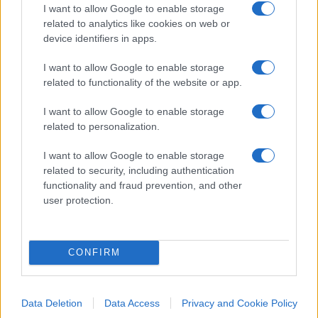
addebita negligenze che non le appartengono.
I want to allow Google to enable storage
related to analytics like cookies on web or
device identifiers in apps.
I want to allow Google to enable storage
Una caduta di stile perché ci aveva assillato con
related to functionality of the website or app.
appelli alla coesione, inaugurando la stagione di
“salute nazionale” dettata dalla straordinarietà e
I want to allow Google to enable storage
related to personalization.
dall’imponenza dell’emergenza.
I want to allow Google to enable storage
#CORONAVIRUS
#GIUSEPPE CONTE
related to security, including authentication
functionality and fraud prevention, and other
#GOVERNO GIALLOROSSO
#MES
user protection.
Pagina
PAGINA
Precedente
SUCCESSIVA
CONFIRM
54
Data Deletion
Data Access
Privacy and Cookie Policy
Leggi i commenti