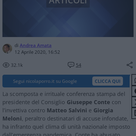
ARTICOLI
di
Andrea Amata
12 Aprile 2020, 16:52
32.1k
54
Segui nicolaporro.it su Google
CLICCA QUI
La scomposta e irrituale conferenza stampa del
presidente del Consiglio
Giuseppe Conte
con
l’invettiva contro
Matteo Salvini
e
Giorgia
Meloni
, peraltro destinatari di accuse infondate,
ha infranto quel clima di unità nazionale imposto
dall’emergenza pandemica. Conte ha abusato