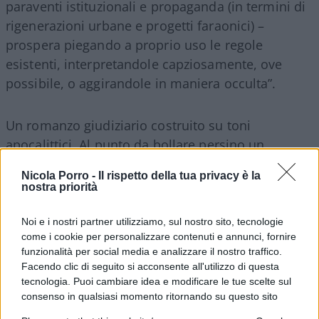
paraventi istituzionali e propaganda (in termini di
rigenerazioni urbane e progetti faraonici) –
prospera piegando a proprio uso le regole
esistenti, interpretandole capziosamente, ove
possibile, o aggirandole in maniera occulta”.
Un romanzo giudiziario costruito su toni
apocalittici. Al punto da bollare persino un
tentativo parlamentare – la famigerata norma
Nicola Porro -
Il rispetto della tua privacy è la
“Salva Milano” – come “uno scudo di impunità”,
nostra priorità
colpevole, a quanto pare, di voler fare chiarezza
su un quadro normativo lacunoso. La colpa? Aver
Noi e i nostri partner utilizziamo, sul nostro sito, tecnologie
come i cookie per personalizzare contenuti e annunci, fornire
provato a sottrarre un po’ di potere alla
funzionalità per social media e analizzare il nostro traffico.
discrezionalità della toga. Ma l’apice del
Facendo clic di seguito si acconsente all'utilizzo di questa
paradosso arriva nella valutazione
tecnologia. Puoi cambiare idea e modificare le tue scelte sul
dell’interrogatorio. Gli indagati non confessano?
consenso in qualsiasi momento ritornando su questo sito
Allora vuol dire che sono colpevoli. Letterale.