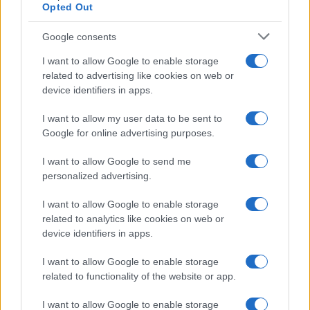
semplice: tutto è legato all’
inchiesta della Procura
Opted Out
di Catanzaro che lo vede indagato per corruzione
,
Google consents
con tanto di tentativo di bloccare le opere che si
stanno realizzando nella regione. Una decisione
I want to allow Google to enable storage
related to advertising like cookies on web or
coraggiosa, che merita rispetto soprattutto per il
device identifiers in apps.
fine: non farsi uccidere politicamente rimanendo
impantanato in una situazione di stallo. “Negli
I want to allow my user data to be sent to
Google for online advertising purposes.
ultimi 30 anni in Calabria, nell’ultimo anno o anno
e mezzo di legislatura, i presidenti venivano
I want to allow Google to send me
coinvolti in un’inchiesta giudiziaria, poi magari
personalized advertising.
venivano archiviati, finiva tutto quanto in niente,
I want to allow Google to enable storage
però venivano decapitati politicamente, e si
related to analytics like cookies on web or
fermava la legislatura. Anzi, per un anno si parlava
device identifiers in apps.
soltanto di questo”, l’analisi di Occhiuto: “Questo
I want to allow Google to enable storage
la Calabria non se lo può consentire perché la
related to functionality of the website or app.
regione ha avviato un percorso che finalmente la
sta facendo diventare una Regione che non è più
I want to allow Google to enable storage