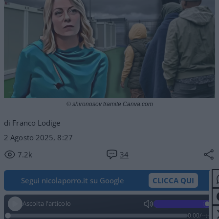
© shironosov tramite Canva.com
di Franco Lodige
2 Agosto 2025, 8:27
7.2k
34
Segui nicolaporro.it su Google
CLICCA QUI
Ascolta l'articolo
0:00
/
--:--