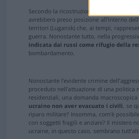
Secondo la ricostruzione presentata dalle N
avrebbero preso posizione all’interno dell’
territori (Lugansk) che, ai tempi, rapprese
guerra. Nonostante tutto, nella progressi
indicata dai russi come rifugio della r
bombardamento.
Nonostante l’evidente crimine dell’aggresso
proceduto nell’attuazione di una politica mi
residenziali, una domanda macroscopica
ucraino non aver evacuato i civili
, se q
riparo militare? Insomma, com’è possibil
con soggetti fragili e anziani? Il mistero n
ucraine, in questo caso, sembrano tutt’alt