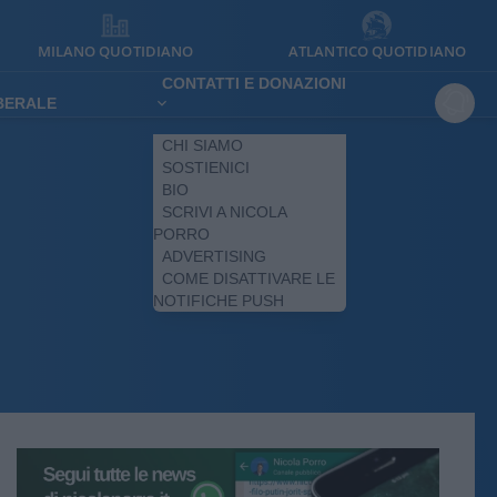
MILANO QUOTIDIANO
ATLANTICO QUOTIDIANO
CONTATTI E DONAZIONI
IBERALE
CHI SIAMO
SOSTIENICI
BIO
SCRIVI A NICOLA
PORRO
ADVERTISING
COME DISATTIVARE LE
NOTIFICHE PUSH