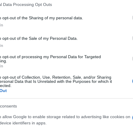
entinove civili
a Chasiv Yar, nella regione
l Data Processing Opt Outs
dell’aggressore.
o opt-out of the Sharing of my personal data.
In
n mattinata un decreto, che consente
o opt-out of the Sale of my Personal Data.
In
anza russa
da parte degli ucraini
; in
 preoccupazione
della sospensione delle
to opt-out of processing my Personal Data for Targeted
ing.
a manutenzione di Nord Stream 1. Ed ecco
In
ande beffa per l’Europa, obbligata a
o opt-out of Collection, Use, Retention, Sale, and/or Sharing
 del gas mancante per la stagione fredda.
ersonal Data that Is Unrelated with the Purposes for which it
lected.
Out
-dannose, che il nostro continente
i leader atlantici non cessano di rinnovare
consents
uto sostegno militare, economico,
o allow Google to enable storage related to advertising like cookies on
e l’Onu. Ci spieghiamo meglio: nelle ultime
evice identifiers in apps.
iev di aver
volutamente posizionato i