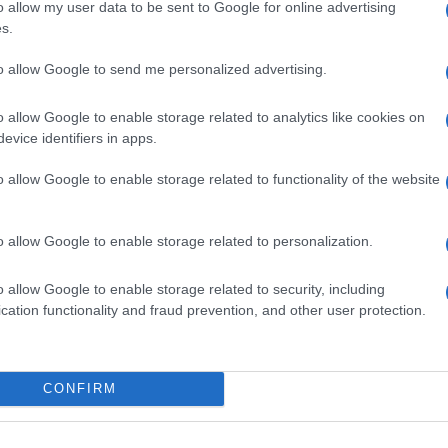
o allow my user data to be sent to Google for online advertising
di cura a Lugansk
, dove, in data 11 marzo,
s.
iani e disabili, a causa di un bombardamento
to allow Google to send me personalized advertising.
o allow Google to enable storage related to analytics like cookies on
evice identifiers in apps.
iated Press
, la quale ha specificato come
enti è riuscito a portarsi in salvo
. Gli
o allow Google to enable storage related to functionality of the website
istico oppure intrappolati senza cibo, acqua e
to Commissario per i diritti umani delle
o allow Google to enable storage related to personalization.
ini di guerra, ma si limita a lanciare un
vile sia stata utilizzata come scudo
o allow Google to enable storage related to security, including
cation functionality and fraud prevention, and other user protection.
essere solamente due: o si tratta di un
izionamento militare, oppure c’è stata le
 la casa di cura come edificio difensivo.
CONFIRM
o mai abbattuto un luogo destinato a