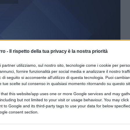
rro -
Il rispetto della tua privacy è la nostra priorità
ri partner utilizziamo, sul nostro sito, tecnologie come i cookie per pers
annunci, fornire funzionalità per social media e analizzare il nostro traff
 di seguito si acconsente all'utilizzo di questa tecnologia. Puoi cambiar
CLICCA QUI
e tue scelte sul consenso in qualsiasi momento ritornando su questo si
 that this website/app uses one or more Google services and may gath
e ultime ore dal fronte della guerra in
including but not limited to your visit or usage behaviour. You may click 
 di
essere pronta ad iniziare l’offensiva di
 to Google and its third-party tags to use your data for below specifi
n più di un milione di uomini, così come
ogle consent section.
ifesa ucraino. Dall’altra, invece, il difensore
 residenziale di Kharkiv, che ha portato ad