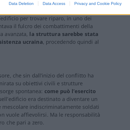
Data Deletion
Data Access
Privacy and Cookie Policy
azioni Unite, quindi, i militari di Kiev
edificio per trovare riparo, in uno dei
ntava il fulcro dei combattimenti della
va avanzata,
la struttura sarebbe stata
esistenza ucraina
, procedendo quindi al
re, che sin dall’inizio del conflitto ha
rata su obiettivi civili e strutture
 sorge spontanea:
come può l’esercito
uell’edificio era destinato a diventare un
e mescolare indiscriminatamente soldati
on vuole affievolirsi. Ma le responsabilità
ro che pari a zero.