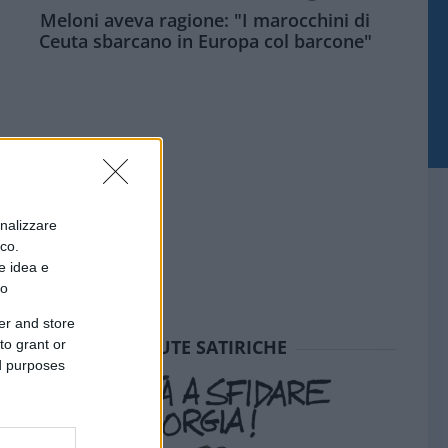
Meloni aveva ragione: "I marocchini di
Ceuta sbarcano in Europa col barcone"
onalizzare
ico.
e idea e
to
er and store
SEDUTE SATIRICHE
to grant or
ed purposes