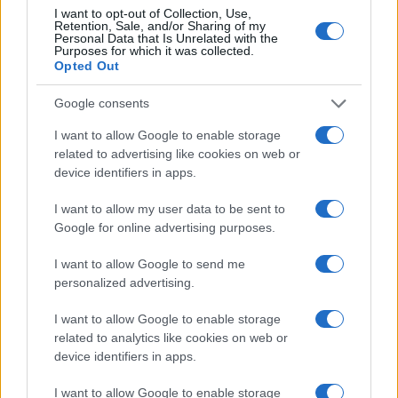
misterici, validati non si capisce a che titolo da
I want to opt-out of Collection, Use,
Retention, Sale, and/or Sharing of my
enti ancor più sfuggenti, massonici, sui quali non
Personal Data that Is Unrelated with the
Purposes for which it was collected.
sarebbe male chiarire le fonti di finanziamento
Opted Out
che poi sono sempre i soliti pupari delle
Google consents
transizioni disumanitarie, il coacervo lobbistico
unionista, i Soros, i Getty, i Gates oggi in
I want to allow Google to enable storage
related to advertising like cookies on web or
riconversione trumpiana perché il mondo così
device identifiers in apps.
andando certo scoppierà, ma non domani.
I want to allow my user data to be sent to
Google for online advertising purposes.
Leggi anche:
I want to allow Google to send me
personalized advertising.
Perché è patetico piangere per l’eco-ansia
I want to allow Google to enable storage
related to analytics like cookies on web or
device identifiers in apps.
Non è tanto allarmante che Repubblica predichi
simili abominii della ragione, ormai Repubblica lo
I want to allow Google to enable storage