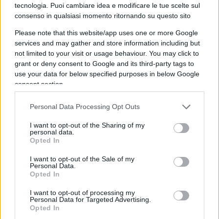
tecnologia. Puoi cambiare idea e modificare le tue scelte sul
consenso in qualsiasi momento ritornando su questo sito
Come dire: se sono mentalmente disturbati
Please note that this website/app uses one or more Google
lasciateli sfogare che guariscono. Siamo al raschio
services and may gather and store information including but
not limited to your visit or usage behaviour. You may click to
del barile logico e politico nel consueto
grant or deny consent to Google and its third-party tags to
linguaggio fuffa
da Non una di meno, il
use your data for below specified purposes in below Google
dadaismo ludico che maschera una tragica
consent section.
mancanza di prospettive, di concretezza.
Saremmo anche, stando così le cose, alla pietra
Personal Data Processing Opt Outs
tombale della sinistra onirica e velleitaria non
I want to opt-out of the Sharing of my
personal data.
fosse che la sinistra psichiatrica rilegge i suoi testi
Opted In
sacri adattandoli ai tempi. Il mondo, non i falliti e i
I want to opt-out of the Sale of my
lunatici, il mondo ha colpa del mondo, delle sue
Personal Data.
mutazioni tecnologiche e dunque sociali, il mondo
Opted In
da far regredire allo stato di natura se no gli
I want to opt-out of processing my
irrisolti, i desideranti pigliano d’ansia e di furia
Personal Data for Targeted Advertising.
Opted In
delle quali siamo tutti colpevoli tranne loro. Studi