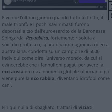
Ascolta l'articolo
0:00
/
--:--
E venne l’ultimo giorno quando tutto fu finito, il
male trionfò e i pochi savi rimasti furono
deportati a tso dall’euroesercito della Baronessa
Spingarda.
Repubblica
, fortemente risoluta al
suicidio grottesco, spara una immaginifica ricerca
australiana, condotta su un campione di 5000
individui come dire l’universo mondo, da cui si
evincerebbe che i fannulloni pagati per avere la
eco ansia
da riscaldamento globale rilanciano: gli
viene pure la
eco rabbia
, diventano idrofobi come
cani.
Fin qui nulla di sbagliato, trattasi di
viziati