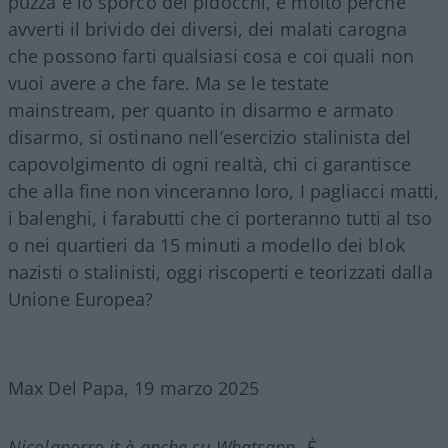
puzza e lo sporco dei pidocchi, e molto perché
avverti il brivido dei diversi, dei malati carogna
che possono farti qualsiasi cosa e coi quali non
vuoi avere a che fare. Ma se le testate
mainstream, per quanto in disarmo e armato
disarmo, si ostinano nell’esercizio stalinista del
capovolgimento di ogni realtà, chi ci garantisce
che alla fine non vinceranno loro, I pagliacci matti,
i balenghi, i farabutti che ci porteranno tutti al tso
o nei quartieri da 15 minuti a modello dei blok
nazisti o stalinisti, oggi riscoperti e teorizzati dalla
Unione Europea?
Max Del Papa, 19 marzo 2025
Nicolaporro.it è anche su Whatsapp. È