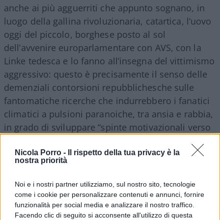
anche ai più agguerriti che appunto sognano, in
luogo della gallina rivoluzionaria, catartica, l’uovo
oggi del piccolo, borghese posto al sol
dell’avvenire europarlamentare con AVS, con la
Linke tedesca e lo fanno all’insegna del vittimismo
aggressivo: questo è precisamente il senso delle
demenziali contorsioni repubblichesche sulle
fantomatiche ricerche che indurrebbero i fanatici
climatici a pulsioni paranoiche, tra ansia e rabbia,
in grado di sviluppare “spinte motivazionali verso
l’adozione di comportamenti sostenibili e
l’attivismo ambientale generando effetti positivi
Nicola Porro -
Il rispetto della tua privacy è la
nostra priorità
sul benessere psicologico generale come
aumento del senso di empowerment e
Noi e i nostri partner utilizziamo, sul nostro sito, tecnologie
autoefficacia, sviluppo delle relazioni sociali,
come i cookie per personalizzare contenuti e annunci, fornire
funzionalità per social media e analizzare il nostro traffico.
miglioramento dell’autostima e delle relazioni
Facendo clic di seguito si acconsente all'utilizzo di questa
sociali”.