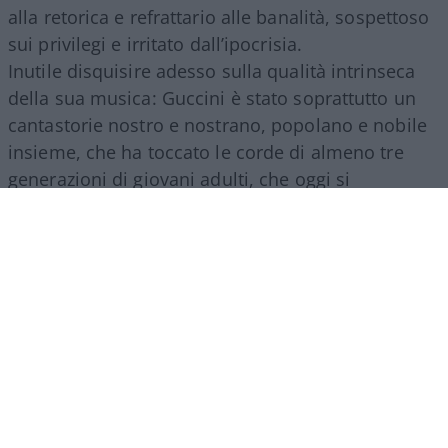
alla retorica e refrattario alle banalità, sospettoso
sui privilegi e irritato dall’ipocrisia.
Inutile disquisire adesso sulla qualità intrinseca
della sua musica: Guccini è stato soprattutto un
cantastorie nostro e nostrano, popolano e nobile
insieme, che ha toccato le corde di almeno tre
generazioni di giovani adulti, che oggi si
commuovono ancora ascoltando i suoi testi, e
piangono sinceri la scomparsa di un uomo di
spessore.