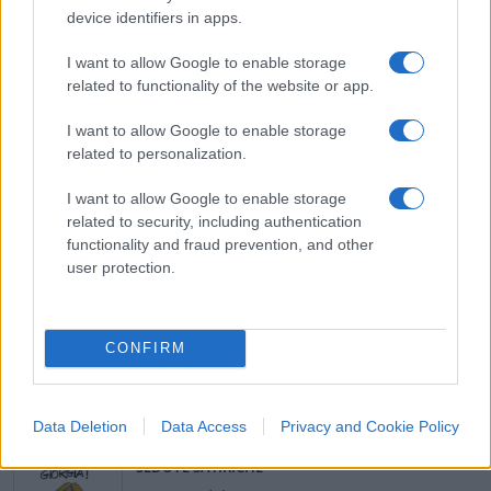
l’impatto sull’ambiente. Va bene fare attenzione a
device identifiers in apps.
buttare meno plastica. Siate pure vegetariani, se
I want to allow Google to enable storage
volete. Ma di fronte alle reali difficoltà del
related to functionality of the website or app.
passato, e a quelle odierne di una parte del
mondo “non sviluppato”, frignare per l’eco-ansia
I want to allow Google to enable storage
related to personalization.
al Giffoni Film Festival suona davvero patetico.
I want to allow Google to enable storage
Giuseppe De Lorenzo, 30 luglio 2023
related to security, including authentication
functionality and fraud prevention, and other
user protection.
#ECO ANSIA
CONFIRM
86
Leggi i commenti
Data Deletion
Data Access
Privacy and Cookie Policy
SEDUTE SATIRICHE