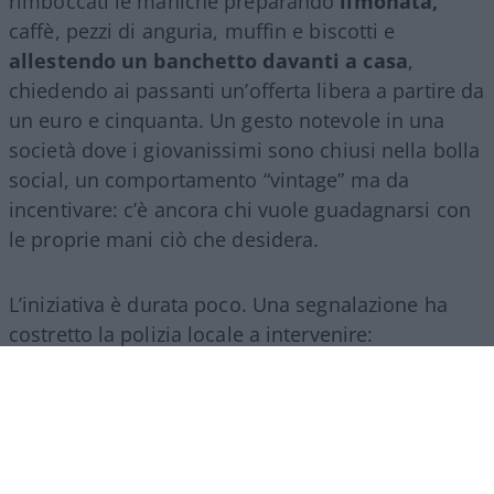
rimboccati le maniche preparando
limonata,
caffè, pezzi di anguria, muffin e biscotti e
allestendo un banchetto davanti a casa
,
chiedendo ai passanti un’offerta libera a partire da
un euro e cinquanta. Un gesto notevole in una
società dove i giovanissimi sono chiusi nella bolla
social, un comportamento “vintage” ma da
incentivare: c’è ancora chi vuole guadagnarsi con
le proprie mani ciò che desidera.
L’iniziativa è durata poco. Una segnalazione ha
costretto la polizia locale a intervenire:
ovviamente mancavano le autorizzazioni per la
somministrazione di alimenti e bevande e così i
ragazzi hanno dovuto chiudere.
Ne abbiamo
parlato in maniera più approfondita qui
.