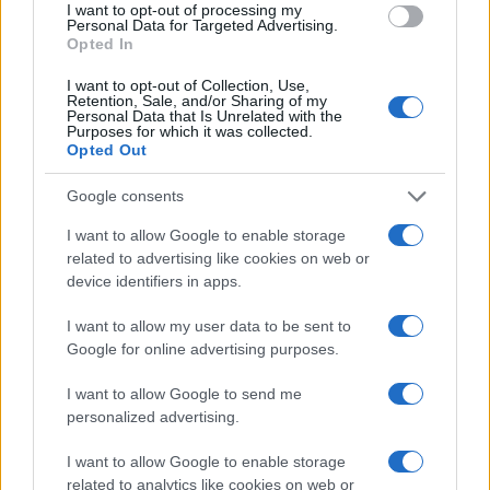
I want to opt-out of processing my
o no al mondo un figlio, di sicuro l’umanità si
Personal Data for Targeted Advertising.
Opted In
sarebbe estinta tempo fa.
I want to opt-out of Collection, Use,
Retention, Sale, and/or Sharing of my
Personal Data that Is Unrelated with the
Purposes for which it was collected.
Oggi invece possiamo godere di uno smartphone
Opted Out
a testa (pure Giorgia, anche se avere Instagram
Google consents
inquina), di aria condizionata a gogo, in un anno
realizziamo i viaggi in giro per il mondo che i
I want to allow Google to enable storage
related to advertising like cookies on web or
nostri antenati neppure in 4 vite, consumiamo,
device identifiers in apps.
produciamo, ci laviamo più spesso, abbiamo una
medicina d’avanguardia, mangiamo meglio.
I want to allow my user data to be sent to
L’aspettativa di vita supera gli 80 anni
. E questo lo
Google for online advertising purposes.
dobbiamo all’inquinamento. O meglio, è un
I want to allow Google to send me
benessere che dal 1900 in poi abbiamo
personalized advertising.
conquistato grazie al consumo di energia e di
I want to allow Google to enable storage
fonti fossili. Quindi va bene cercare di ridurre
related to analytics like cookies on web or