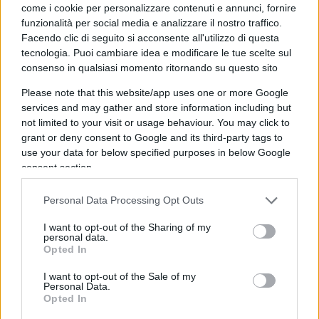
della Terra così come l’abbiamo conosciuta noi”.
come i cookie per personalizzare contenuti e annunci, fornire
Bene. Forse Giorgia non sa che
nel 1863
in Italia
funzionalità per social media e analizzare il nostro traffico.
Facendo clic di seguito si acconsente all'utilizzo di questa
l’età mediana dei morti, nella sua quantificazione
tecnologia. Puoi cambiare idea e modificare le tue scelte sul
“pura”, cioè compresi i decessi infantili, era di 5,55
consenso in qualsiasi momento ritornando su questo sito
anni. In quell’anno morivano qualcosa come
Please note that this website/app uses one or more Google
220mila bambini entro il primo anno di vita per
services and may gather and store information including but
colpa di malnutrizione, malattie e tanti altri
not limited to your visit or usage behaviour. You may click to
problemi oggi scomparsi. Nel 1881 l’età media
grant or deny consent to Google and its third-party tags to
use your data for below specified purposes in below Google
degli adulti (esclusi quindi gli infanti dipartiti in
consent section.
culla) era di appena 54 anni. I nostri bisnonni
crepavano per la Spagnola e la Grande Guerra, i
Personal Data Processing Opt Outs
nostri nonni per la II Guerra Mondiale, papà e
I want to opt-out of the Sharing of my
mamma (si può dire?) hanno convissuto con
personal data.
Opted In
l’incubo del conflitto atomico che poteva
distruggere il Globo. Se i nostri avi avessero
I want to opt-out of the Sale of my
Personal Data.
pensato alle loro reali e giustificate “ansie”
Opted In
(malattie, guerre, povertà) per decidere se mettere