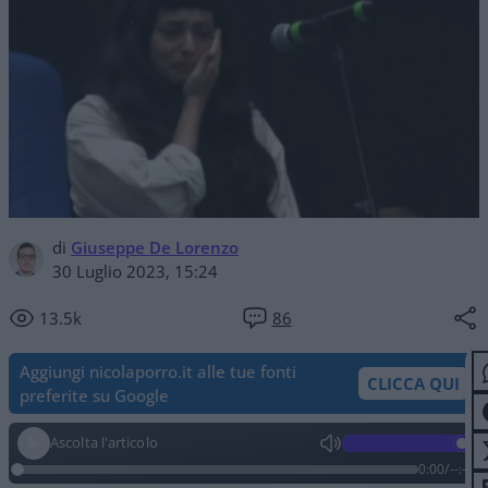
di
Giuseppe De Lorenzo
30 Luglio 2023, 15:24
13.5k
86
Aggiungi nicolaporro.it alle tue fonti
CLICCA QUI
preferite su Google
Ascolta l'articolo
0:00
/
--:--