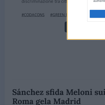
discriminazione tra cittadini”.
authenti
#CODACONS
#GREEN PASS
#PENSIONE
Pagina
Precedente
Sánchez sfida Meloni sui 
Roma gela Madrid