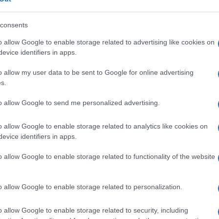
segue: “Di fatto l’esecutivo ha introdotto
ori, prevedendo la sospensione dello
consents
o principio va adesso applicato sia a chi
o allow Google to enable storage related to advertising like cookies on
ai pensionati, istituendo la sospensione del
evice identifiers in apps.
e nei confronti degli aventi diritto che
della pensione per quegli anziani che
o allow my user data to be sent to Google for online advertising
s.
to allow Google to send me personalized advertising.
o maturato versando contributi
nel corso
o allow Google to enable storage related to analytics like cookies on
e. Ma quello che appare strano è il fatto
evice identifiers in apps.
aria a licenziare chi lavora”, quando si
l punto da far partire una raccolta firme per
o allow Google to enable storage related to functionality of the website
 “Il ricorso verrà presentato precisavano al
bligo del green pass, in quanto in contrasto
o allow Google to enable storage related to personalization.
bbligo di vaccinazione, con gravi
rsonale della Scuola, con una evidente
o allow Google to enable storage related to security, including