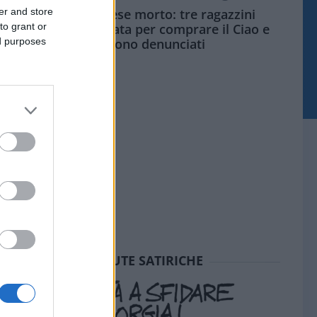
er and store
Siamo un Paese morto: tre ragazzini
to grant or
vendono limonata per comprare il Ciao e
ed purposes
vengono denunciati
SEDUTE SATIRICHE