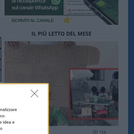
IL PIÙ LETTO DEL MESE
onalizzare
ico.
e idea e
to
SOCIETÀ
15k