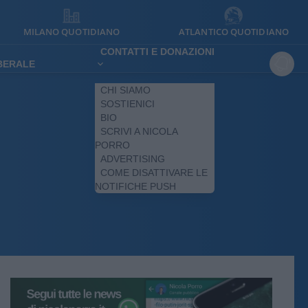
MILANO QUOTIDIANO
ATLANTICO QUOTIDIANO
CONTATTI E DONAZIONI
IBERALE
CHI SIAMO
SOSTIENICI
BIO
SCRIVI A NICOLA
PORRO
ADVERTISING
COME DISATTIVARE LE
NOTIFICHE PUSH