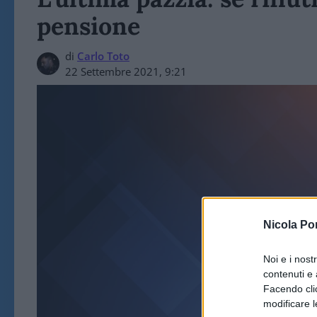
pensione
di
Carlo Toto
22 Settembre 2021, 9:21
Nicola Po
ART
Noi e i nost
contenuti e 
Facendo clic
modificare l