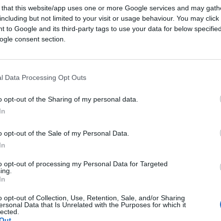
 that this website/app uses one or more Google services and may gath
including but not limited to your visit or usage behaviour. You may click 
 to Google and its third-party tags to use your data for below specifi
ogle consent section.
l Data Processing Opt Outs
CLICCA QUI
o opt-out of the Sharing of my personal data.
In
lla di voler combattere un virus
o opt-out of the Sale of my Personal Data.
ersonali.
L’ultima proposta choc arriva dal
In
 e massimo rigore.
to opt-out of processing my Personal Data for Targeted
ing.
In
o opt-out of Collection, Use, Retention, Sale, and/or Sharing
o nel comunicato stampa emesso da parte
ersonal Data that Is Unrelated with the Purposes for which it
lected.
 difesa dell’ambiente e la tutela dei diritti
Out