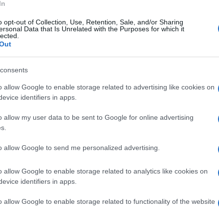
ssimo Gestro, responsabile della struttura
In
eso con stupore che alcune delle
o opt-out of Collection, Use, Retention, Sale, and/or Sharing
della struttura e da un tecnico responsabile
ersonal Data that Is Unrelated with the Purposes for which it
lected.
cqua Garbarino non erano esatte. In questo
Out
ioni, le quali mi sembravano coerenti con il
a una burocrazia che impone norme in ogni
consents
erta, imperdonabile leggerezza, di cui mi
o allow Google to enable storage related to advertising like cookies on
evice identifiers in apps.
o allow my user data to be sent to Google for online advertising
cui
mi si accusa di aver divulgato una
s.
razione delle Terme di Lurisia che non
to allow Google to send me personalized advertising.
one che mi ha fornito il medico a capo della
-line, “la fonte Garbarino negli ultimi anni
o allow Google to enable storage related to analytics like cookies on
, vista la scarsa quantità e la non grande
evice identifiers in apps.
zzarla per le cure principali come la fango
o allow Google to enable storage related to functionality of the website