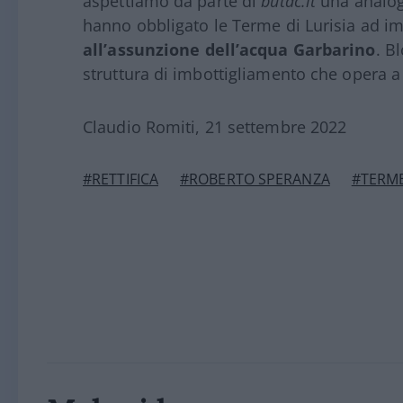
aspettiamo da parte di
butac.it
una analoga
hanno obbligato le Terme di Lurisia ad i
all’assunzione dell’acqua Garbarino
. B
struttura di imbottigliamento che opera 
Claudio Romiti, 21 settembre 2022
#RETTIFICA
#ROBERTO SPERANZA
#TERME