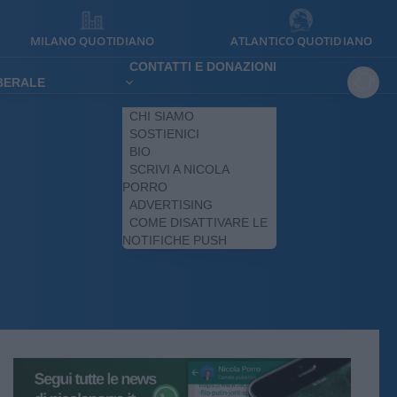
MILANO QUOTIDIANO
ATLANTICO QUOTIDIANO
CONTATTI E DONAZIONI
IBERALE
CHI SIAMO
SOSTIENICI
BIO
SCRIVI A NICOLA
PORRO
ADVERTISING
COME DISATTIVARE LE
NOTIFICHE PUSH