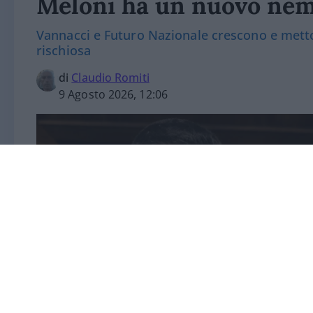
Meloni ha un nuovo nem
Vannacci e Futuro Nazionale crescono e metton
rischiosa
di
Claudio Romiti
9 Agosto 2026, 12:06