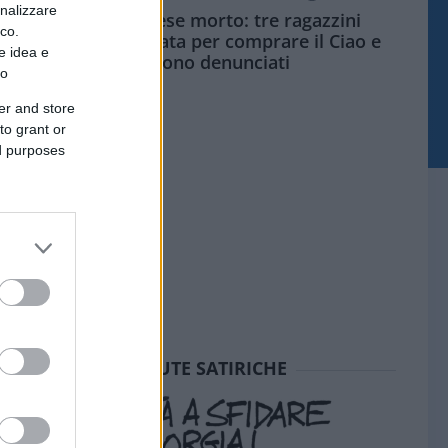
onalizzare
Siamo un Paese morto: tre ragazzini
ico.
vendono limonata per comprare il Ciao e
e idea e
vengono denunciati
to
er and store
to grant or
ed purposes
SEDUTE SATIRICHE