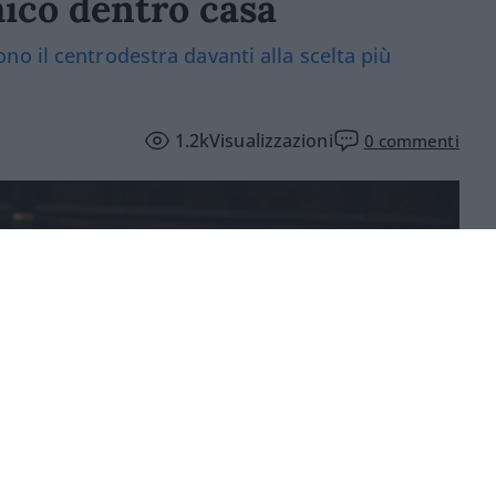
ico dentro casa
o il centrodestra davanti alla scelta più
1.2k
Visualizzazioni
0
commenti