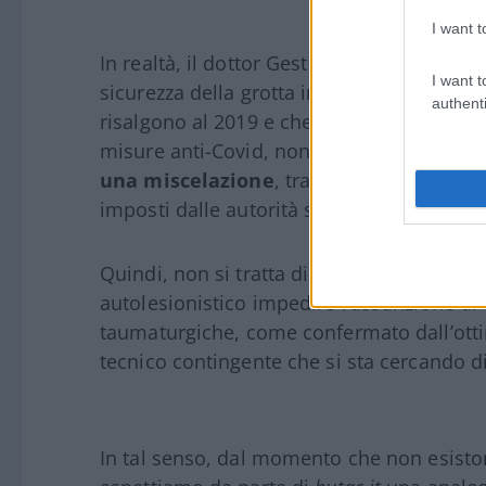
I want t
In realtà, il dottor Gestro mi ha spiegato 
I want t
sicurezza della grotta in cui sgorga la b
authenti
risalgono al 2019 e che, soprattutto per vi
misure anti-Covid, non sono state ancora
una miscelazione
, tra la Garbarino e l’a
imposti dalle autorità sanitarie nel 2002.
Quindi, non si tratta di una mera scelta
autolesionistico impedire l’assunzione di
taumaturgiche, come confermato dall’otti
tecnico contingente che si sta cercando di
In tal senso, dal momento che non esistono