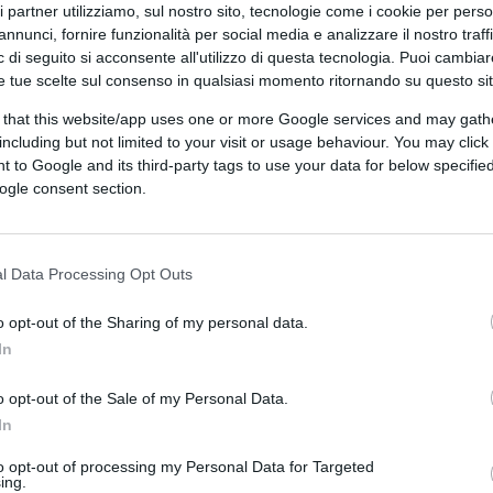
ri partner utilizziamo, sul nostro sito, tecnologie come i cookie per pers
annunci, fornire funzionalità per social media e analizzare il nostro traff
 di seguito si acconsente all'utilizzo di questa tecnologia. Puoi cambiar
e tue scelte sul consenso in qualsiasi momento ritornando su questo si
 that this website/app uses one or more Google services and may gath
including but not limited to your visit or usage behaviour. You may click 
 to Google and its third-party tags to use your data for below specifi
ogle consent section.
CLICCA QUI
l Data Processing Opt Outs
0:00
/
--:--
o opt-out of the Sharing of my personal data.
 a seguito di un articolo in merito
In
care quanto riportato di un mio commento
o opt-out of the Sale of my Personal Data.
a: no all’acqua, si al vaccino.
”
In
to opt-out of processing my Personal Data for Targeted
ing.