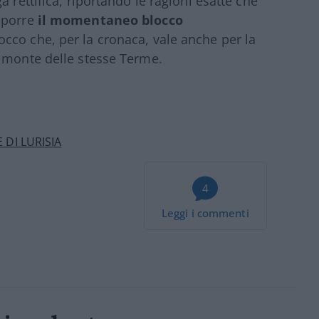
 rettifica, riportando le ragioni esatte che
mporre
il momentaneo blocco
locco che, per la cronaca, vale anche per la
a monte delle stesse Terme.
 DI LURISIA
4
Leggi i commenti