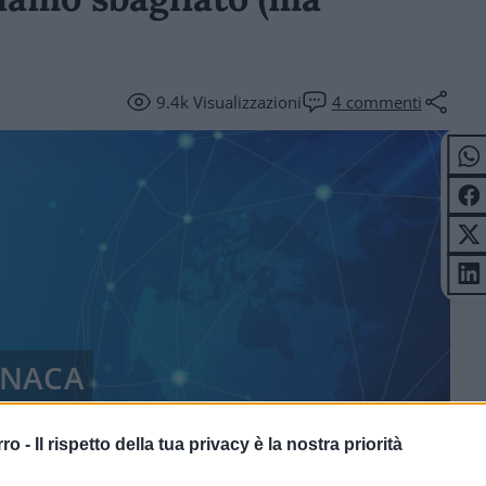
9.4k
Visualizzazioni
4
commenti
NACA
rro -
Il rispetto della tua privacy è la nostra priorità