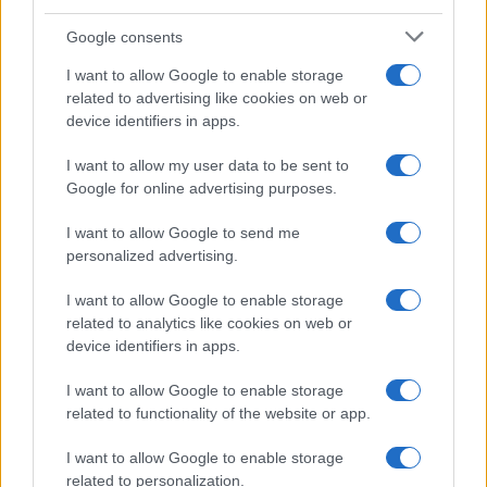
Vai all'archivio delle vignette
Google consents
I want to allow Google to enable storage
related to advertising like cookies on web or
device identifiers in apps.
I want to allow my user data to be sent to
“I lavori sulle ferrovie a
Google for online advertising purposes.
Firenze? Così abbiamo
I want to allow Google to send me
spiegato che erano necessari”
personalized advertising.
Giuseppe Inchingolo, Chief Corporate Affairs,
I want to allow Google to enable storage
Communication & Sustainability Officer del
related to analytics like cookies on web or
Gruppo Ferrovie dello Stato Italiane, a
device identifiers in apps.
Nicolaporro.it: "La comunicazione digitale ha
I want to allow Google to enable storage
disintermediato il flusso informativo"
related to functionality of the website or app.
di
Marco Leardi
22.3k
I want to allow Google to enable storage
7 Agosto 2026, 20:00
related to personalization.