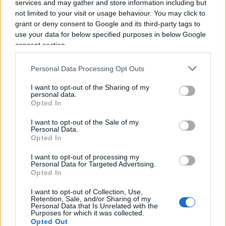
services and may gather and store information including but
Corrado Ocone, 25 agosto 2020
not limited to your visit or usage behaviour. You may click to
grant or deny consent to Google and its third-party tags to
#CINA
#CORONAVIRUS
#GIUSEPPE CONTE
use your data for below specified purposes in below Google
consent section.
#LUIGI DI MAIO
Personal Data Processing Opt Outs
Pagina
PAGINA
Successiva
PRECEDENTE
I want to opt-out of the Sharing of my
personal data.
Opted In
27
I want to opt-out of the Sale of my
Personal Data.
Leggi i commenti
Opted In
I want to opt-out of processing my
Personal Data for Targeted Advertising.
SEDUTE SATIRICHE
Opted In
Vignetta del 07/08/2026
I want to opt-out of Collection, Use,
Retention, Sale, and/or Sharing of my
Personal Data that Is Unrelated with the
Purposes for which it was collected.
Opted Out