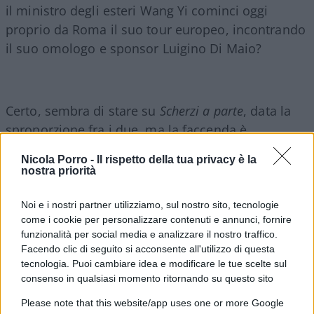
il ministro degli esteri Wang Yi cominci oggi
proprio da Roma il suo tour europeo, incontrando
il suo omologo e sponsor Luigino Di Maio?
Certo, sembra di stare su
Scherzi a parte
, data la
sproporzione fra i due, ma la faccenda è
tremendamente seria. E spero che anche
Nicola Porro -
Il rispetto della tua privacy è la
l’opposizione, che, seppure al governo con la Lega
nostra priorità
si tenne sprezzantemente e giustamente lontana
dalle cerimonie dell’anno scorso, abbia ora una
Noi e i nostri partner utilizziamo, sul nostro sito, tecnologie
come i cookie per personalizzare contenuti e annunci, fornire
voce unica e forte che faccia capire agli italiani la
funzionalità per social media e analizzare il nostro traffico.
posta che è in gioco e che stiamo
Facendo clic di seguito si acconsente all'utilizzo di questa
compromettendo per mano di questo pericoloso
tecnologia. Puoi cambiare idea e modificare le tue scelte sul
governo.
consenso in qualsiasi momento ritornando su questo sito
Please note that this website/app uses one or more Google