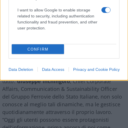
I want to allow Google to enable storage
related to security, including authentication
functionality and fraud prevention, and other
user protection.
CONFIRM
“La comunicazione digitale ha disintermediato il
Data Deletion
Data Access
Privacy and Cookie Policy
flusso informativo”. E questo ha cambiato davvero
tutto.
Giuseppe Inchingolo
, Chief Corporate
Affairs, Communication & Sustainability Officer
del Gruppo Ferrovie dello Stato Italiane, non solo
conosce al meglio tali dinamiche, ma le gestisce
quotidianamente attraverso il proprio lavoro.
“Oggi gli utenti possono essere protagonisti
dell’informazione, prima ancora di noi come