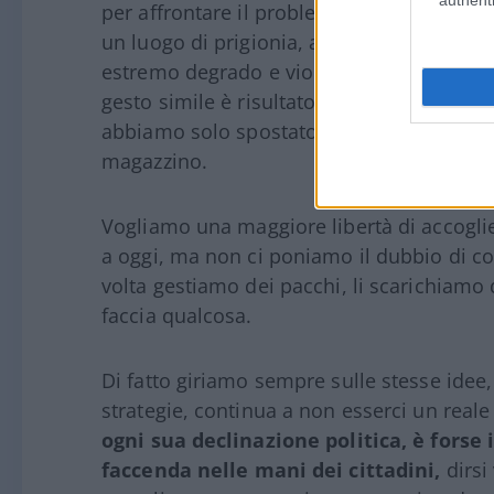
per affrontare il problema.
Abbiamo chius
un luogo di prigionia, almeno psicologica 
estremo degrado e violenza che si svolgev
gesto simile è risultato monco e non abbi
abbiamo solo spostato le persone da dent
magazzino.
Vogliamo una maggiore libertà di accoglie
a oggi, ma non ci poniamo il dubbio di 
volta gestiamo dei pacchi, li scarichiamo
faccia qualcosa.
Di fatto giriamo sempre sulle stesse idee
strategie, continua a non esserci un real
ogni sua declinazione politica, è forse i
faccenda nelle mani dei cittadini,
dirsi