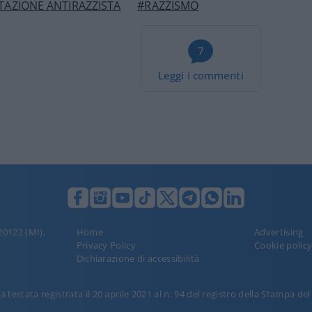
TAZIONE ANTIRAZZISTA
#RAZZISMO
7
Leggi i commenti
 20122 (MI),
Home
Advertising
Privacy Policy
Cookie polic
Dichiarazione di accessibilità
 testata registrata il 20 aprile 2021 al n. 94 del registro della Stampa de