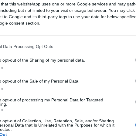
pe Sala, tra le fila dei manifestanti tutti i
 that this website/app uses one or more Google services and may gath
randi Ong che operano in Italia come Amnesty
including but not limited to your visit or usage behaviour. You may click 
rontiere.
Celebrata come una
 to Google and its third-party tags to use your data for below specifi
ogle consent section.
erta Italia” e un certo pensiero di
suo, un successo. E ora?
l Data Processing Opt Outs
che vedono uno straripante razzismo in
ia oggetto di un’attenzione speciale dei
o opt-out of the Sharing of my personal data.
l’uso del termine e la sua proliferazione
In
nvinto che il razzismo, oggi, dovrebbe
o opt-out of the Sale of my Personal Data.
 poveri con una forte partecipazione di paure
In
abilità italiana. Non sono nemmeno d’accordo
te di Beppe Grillo, perché il tema del
to opt-out of processing my Personal Data for Targeted
ing.
mpre avuto, semplicemente lo abbiamo
In
ttere che prima non ci interessava,
o opt-out of Collection, Use, Retention, Sale, and/or Sharing
re i buoni dai cattivi, ma la lente
ersonal Data that Is Unrelated with the Purposes for which it
lected.
ia così semplice questa divisione.
Ci sono
Out