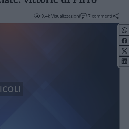
9.4k
Visualizzazioni
7
commenti
ICOLI