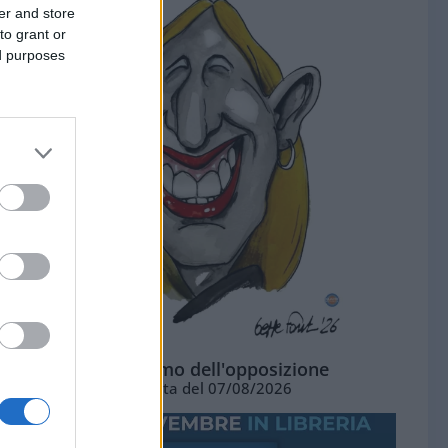
er and store
to grant or
ed purposes
L'ottimismo dell'opposizione
Vignetta del 07/08/2026