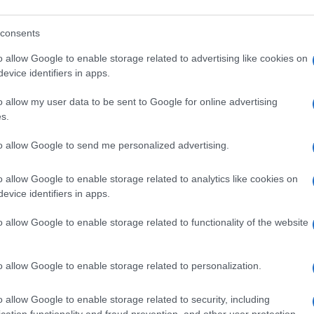
r non essendo definibili nettamente come
asciate sole, come ci sono ignoranti e
consents
radicato. Grillo, come una parte del PD in
o allow Google to enable storage related to advertising like cookies on
tà della realtà, preferiscono considerare
evice identifiers in apps.
 ma aldilà di queste posizioni mi chiedo:
o allow my user data to be sent to Google for online advertising
 che senso ha? Cosa ci lascia una volta
s.
?
to allow Google to send me personalized advertising.
ebrare delle vittorie di Pirro. Mettere le
o allow Google to enable storage related to analytics like cookies on
cetto, nulla da dire, ma oltre questo?
evice identifiers in apps.
nza, giustissimo, ma dopo cosa facciamo
o allow Google to enable storage related to functionality of the website
u un piano esclusivamente politico,
o allow Google to enable storage related to personalization.
cedente Governo, tanto quanto quello
o allow Google to enable storage related to security, including
dare soluzioni nuove o dei canali diversi
cation functionality and fraud prevention, and other user protection.