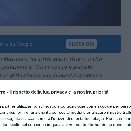
ferite su Google
CLICCA QUI
o Massacesi, mi scrive questa lettera, molto
nifestazione di Milano contro il presunto
 in particolare la sua intuizione semplice e
i, prima denunciano clamorosamente e poi però
o elettori. np
rro -
Il rispetto della tua privacy è la nostra priorità
ri partner utilizziamo, sul nostro sito, tecnologie come i cookie per pers
accoglienza, “People – Prima le persone”,
annunci, fornire funzionalità per social media e analizzare il nostro traff
ila secondo gli organizzatori.
Presenze
 di seguito si acconsente all'utilizzo di questa tecnologia. Puoi cambiar
 Maurizio Martina, il nuovo segretario PD
e tue scelte sul consenso in qualsiasi momento ritornando su questo si