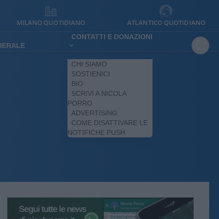
MILANO QUOTIDIANO
ATLANTICO QUOTIDIANO
CONTATTI E DONAZIONI
IBERALE
CHI SIAMO
SOSTIENICI
BIO
SCRIVI A NICOLA
PORRO
ADVERTISING
COME DISATTIVARE LE
NOTIFICHE PUSH