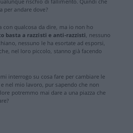
alunque rischio di fallimento. Quindi che
a per andare dove?
na con qualcosa da dire, ma io non ho
 basta a razzisti e anti-razzisti
, nessuno
hiano, nessuno le ha esortate ad esporsi,
 che, nel loro piccolo, stanno già facendo
mi interrogo su cosa fare per cambiare le
o e nel mio lavoro, pur sapendo che non
alore potremmo mai dare a una piazza che
are?