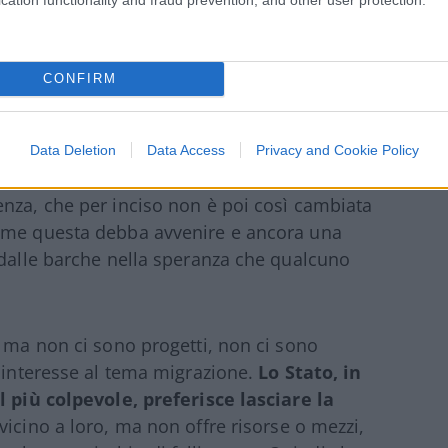
o i centri di accoglienza
, perché diventati
per le persone, senza contare i casi di
ano in alcuni di essi. Eppure, anche un
CONFIRM
amo trovato delle soluzioni alternative,
ro a fuori, come dei pacchi in un
Data Deletion
Data Access
Privacy and Cookie Policy
nza, che per inciso non è poi così cambiata
come questa debba avvenire e ancora una
 dalle barche nella speranza che qualcuno
, ma non ci sono progetti, non ci sono
e interesse al tema migrazione.
Lo Stato, in
l più colpevole, preferisce lasciare la
 vicino a loro, ma non offre risorse o mezzi,