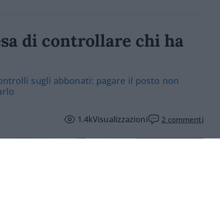
sa di controllare chi ha
ntrolli sugli abbonati: pagare il posto non
arlo
1.4k
Visualizzazioni
2
commenti