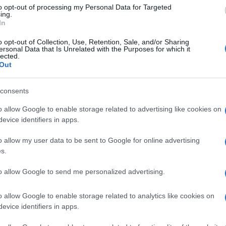
quindi a
Repubblica
che, evidentemente,
to opt-out of processing my Personal Data for Targeted
tte. Per descrivere l’ex premier olandese,
ing.
In
vale 100 milioni di pezzi. Riportando questa
tato il personaggio che sarà presidente
o opt-out of Collection, Use, Retention, Sale, and/or Sharing
ersonal Data that Is Unrelated with the Purposes for which it
lected.
Out
consents
che hanno una visione dovrebbero
o allow Google to enable storage related to advertising like cookies on
aordinaria: dà perfettamente il senso del
evice identifiers in apps.
governerebbe con tutti. In effetti, ha
da. Quando pensiamo agli olandesi, ce li
o allow my user data to be sent to Google for online advertising
s.
 ne è il perfetto archetipo.
to allow Google to send me personalized advertising.
e riportata da
Repubblica
capisci anche
o allow Google to enable storage related to analytics like cookies on
a l’altro, Rutte aveva un po’ di opposizione,
evice identifiers in apps.
l più tenero nei confronti di Putin a