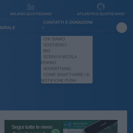
MILANO QUOTIDIANO
ATLANTICO QUOTIDIANO
CONTATTI E DONAZIONI
IBERALE
CHI SIAMO
SOSTIENICI
BIO
SCRIVI A NICOLA
PORRO
ADVERTISING
COME DISATTIVARE LE
NOTIFICHE PUSH