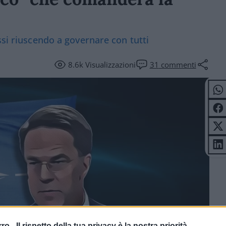
ssi riuscendo a governare con tutti
8.6k
Visualizzazioni
31
commenti
rro -
Il rispetto della tua privacy è la nostra priorità