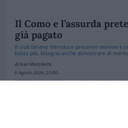
Il Como e l’assurda prete
già pagato
Il club lariano introduce presenze minime e co
basta più, bisogna anche dimostrare di merit
di Ivan Mazzoletti
6 Agosto 2026, 20:00