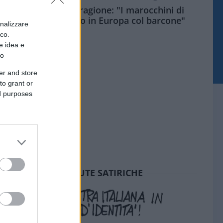
Meloni aveva ragione: "I marocchini di
Ceuta sbarcano in Europa col barcone"
onalizzare
ico.
e idea e
to
er and store
to grant or
ed purposes
SEDUTE SATIRICHE