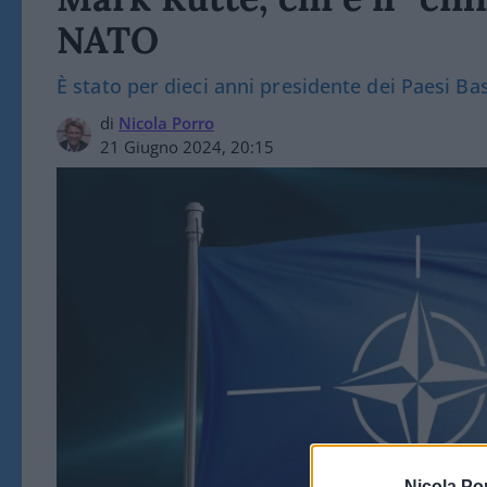
NATO
È stato per dieci anni presidente dei Paesi Ba
di
Nicola Porro
21 Giugno 2024, 20:15
Nicola Po