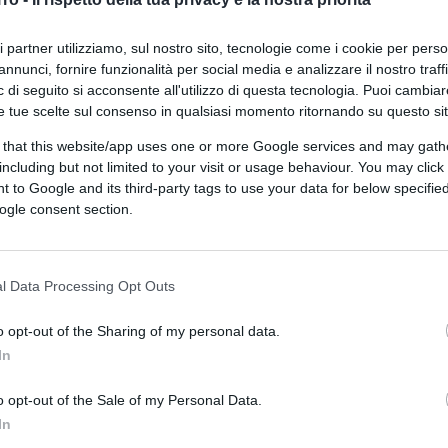
ri partner utilizziamo, sul nostro sito, tecnologie come i cookie per pers
annunci, fornire funzionalità per social media e analizzare il nostro traff
 di seguito si acconsente all'utilizzo di questa tecnologia. Puoi cambiar
e tue scelte sul consenso in qualsiasi momento ritornando su questo si
 that this website/app uses one or more Google services and may gath
including but not limited to your visit or usage behaviour. You may click 
ramite Canva.com
 to Google and its third-party tags to use your data for below specifi
ogle consent section.
CLICCA QUI
l Data Processing Opt Outs
0:00
/
--:--
o opt-out of the Sharing of my personal data.
In
, premier olandese per dieci anni,
è stato
 della Sera
racconta poco nonostante abbia
o opt-out of the Sale of my Personal Data.
erie di pagine, basta un pezzullo di
In