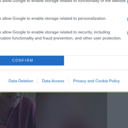
o generale della NATO
Stoltenberg
. Come è
o allow Google to enable storage related to functionality of the website
mi indecisi? Evidentemente con il suo
e ha messo tutti d’accordo.
o allow Google to enable storage related to personalization.
o allow Google to enable storage related to security, including
cation functionality and fraud prevention, and other user protection.
CONFIRM
Data Deletion
Data Access
Privacy and Cookie Policy