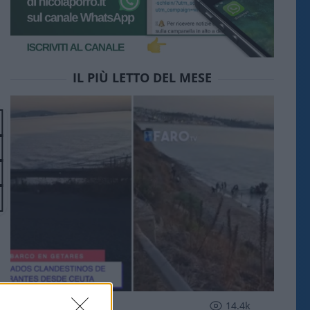
IL PIÙ LETTO DEL MESE
ESTERI
14.4k