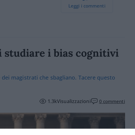
Leggi i commenti
i studiare i bias cognitivi
e dei magistrati che sbagliano. Tacere questo
1.3k
Visualizzazioni
0
commenti