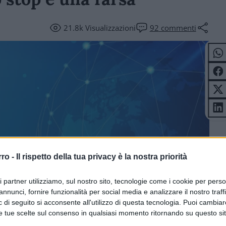
21.8k
Visualizzazioni
92
commenti
ICOLI
rro -
Il rispetto della tua privacy è la nostra priorità
ri partner utilizziamo, sul nostro sito, tecnologie come i cookie per pers
annunci, fornire funzionalità per social media e analizzare il nostro traff
 di seguito si acconsente all'utilizzo di questa tecnologia. Puoi cambiar
e tue scelte sul consenso in qualsiasi momento ritornando su questo si