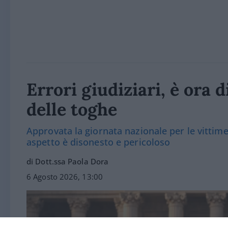
Errori giudiziari, è ora d
delle toghe
Approvata la giornata nazionale per le vittim
aspetto è disonesto e pericoloso
di Dott.ssa Paola Dora
6 Agosto 2026, 13:00