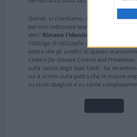
democratico sulla faccia.
Quindi, ci chiediamo, ma cosa diamine s
per non indossare questo inverosimile feti
altri?
Rimane l’identica costrizione di p
l’obbligo di utilizzarlo quando cessa la c
attesa che gli artefici di questo manicomio
Centers for Disease Control and Prevention
,
sulla sanita degli Stati Uniti, ha recente
cui è scritto sulla pietra che le misure imp
su studi sbagliati e su stime completamen
Pagina
Precedente