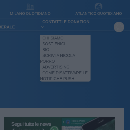
MILANO QUOTIDIANO
ATLANTICO QUOTIDIANO
CONTATTI E DONAZIONI
IBERALE
CHI SIAMO
SOSTIENICI
BIO
SCRIVI A NICOLA
PORRO
ADVERTISING
COME DISATTIVARE LE
NOTIFICHE PUSH