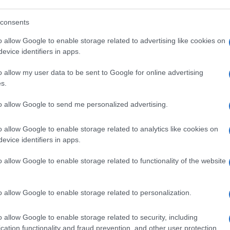
lebani della mascherina.
consents
, l’obbligo di utilizzare questi molto
o allow Google to enable storage related to advertising like cookies on
to non sussiste quando, “per le
evice identifiers in apps.
anze di fatto, sia garantita in modo
rispetto a persone non conviventi.”
o allow my user data to be sent to Google for online advertising
s.
to allow Google to send me personalized advertising.
più doveroso indossare le mascherine
o allow Google to enable storage related to analytics like cookies on
ianche. Tuttavia, si specifica a chiare
evice identifiers in apps.
“in ogni caso il dispositivo di protezione
é per essere indossato nei luoghi
o allow Google to enable storage related to functionality of the website
”
In pratica secondo questi fenomeni, che si
 ore prima di giungere a questa
o allow Google to enable storage related to personalization.
do non è possibile mantenere la minima
rre rimettersi questa sorta di burka
o allow Google to enable storage related to security, including
cation functionality and fraud prevention, and other user protection.