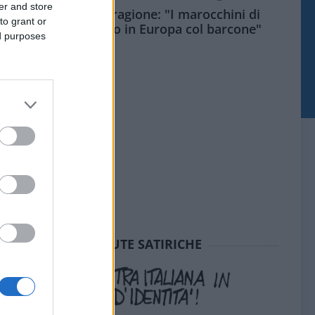
er and store
Meloni aveva ragione: "I marocchini di
to grant or
Ceuta sbarcano in Europa col barcone"
ed purposes
SEDUTE SATIRICHE