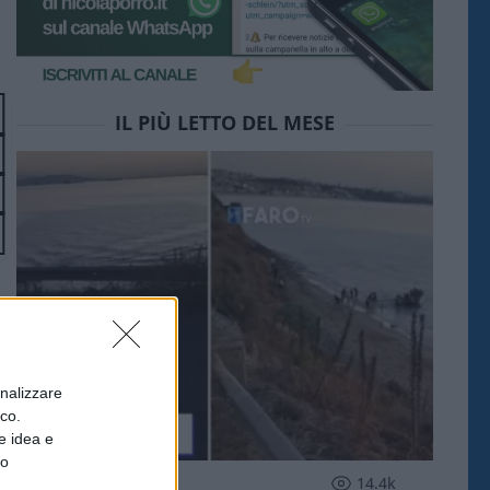
IL PIÙ LETTO DEL MESE
onalizzare
ico.
e idea e
to
ESTERI
14.4k