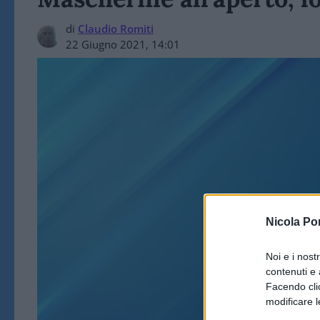
di
Claudio Romiti
22 Giugno 2021, 14:01
ART
Nicola Po
Noi e i nost
contenuti e 
Facendo clic
modificare l