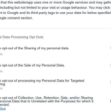
 that this website/app uses one or more Google services and may gath
including but not limited to your visit or usage behaviour. You may click 
 to Google and its third-party tags to use your data for below specifi
ogle consent section.
ferite su Google
CLICCA QUI
l Data Processing Opt Outs
o opt-out of the Sharing of my personal data.
ossare le mascherine all’aperto in zona
In
e precauzionali stabilite dal Cts.” Così ha
Facebook il ministro della Salute, il
o opt-out of the Sale of my Personal Data.
In
to opt-out of processing my Personal Data for Targeted
ing.
In
ondo cui un ministro della Repubblica dà per
o opt-out of Collection, Use, Retention, Sale, and/or Sharing
entifico di “stabilire misure obbligatorie”,
ersonal Data that Is Unrelated with the Purposes for which it
cciamo fatica a rilevare la differenza
lected.
Out