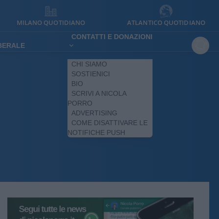
MILANO QUOTIDIANO
ATLANTICO QUOTIDIANO
CONTATTI E DONAZIONI
IBERALE
CHI SIAMO
SOSTIENICI
BIO
SCRIVI A NICOLA
PORRO
ADVERTISING
COME DISATTIVARE LE
NOTIFICHE PUSH