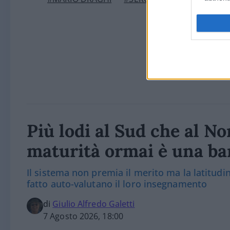
Più lodi al Sud che al Nor
maturità ormai è una bar
Il sistema non premia il merito ma la latitudine
fatto auto-valutano il loro insegnamento
di
Giulio Alfredo Galetti
7 Agosto 2026, 18:00