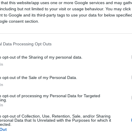
 that this website/app uses one or more Google services and may gath
including but not limited to your visit or usage behaviour. You may click 
 to Google and its third-party tags to use your data for below specifi
ogle consent section.
ferite su Google
CLICCA QUI
l Data Processing Opt Outs
o opt-out of the Sharing of my personal data.
mpo preferito dei parlamentari che
In
e il cortile a Montecitorio. Ogni santo
 di
Mario Draghi
o di un bis di
Sergio
o opt-out of the Sale of my Personal Data.
ili che potrebbero spuntare ai tempi
In
maggioranza assoluta dei grandi elettori. E
to opt-out of processing my Personal Data for Targeted
essi: Pierferdinando Casini, Paolo
ing.
In
Giuliano Amato.
o opt-out of Collection, Use, Retention, Sale, and/or Sharing
ersonal Data that Is Unrelated with the Purposes for which it
lected.
Out