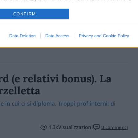
CONFIRM
13
Leggi i commenti
Data Deletion
Data Access
Privacy and Cookie Policy
d (e relativi bonus). La
zelletta
 in cui ci si diploma. Troppi prof interni: di
1.3k
Visualizzazioni
0
commenti