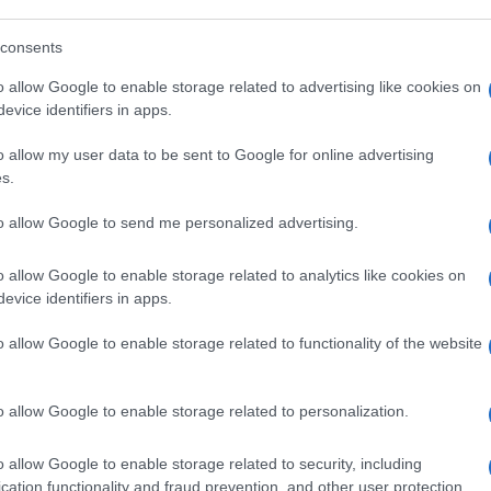
 emerge dai capannelli. Il cui protagonista
enza della Repubblica. È vero, il palermitano
consents
sioni pubbliche che non intende
o allow Google to enable storage related to advertising like cookies on
ale
. Forse desidera riposarsi dopo un
evice identifiers in apps.
a cinque governi, dall’exploit alle politiche
a pandemia che ha mutato gli equilibri del
o allow my user data to be sent to Google for online advertising
s.
 non è da escluderlo – il secondo mandato
o e mezzo e poi via ai giardinetti, modello
to allow Google to send me personalized advertising.
ll’ex governatore della Bce
. No, no. Il
ano quando venne eletto per la prima volta
o allow Google to enable storage related to analytics like cookies on
nta il palermitano giura: “Se Sergio cede al
evice identifiers in apps.
a altri sette anni al Quirinale. E supera il
o allow Google to enable storage related to functionality of the website
apolitano…”.
o allow Google to enable storage related to personalization.
o allow Google to enable storage related to security, including
cation functionality and fraud prevention, and other user protection.