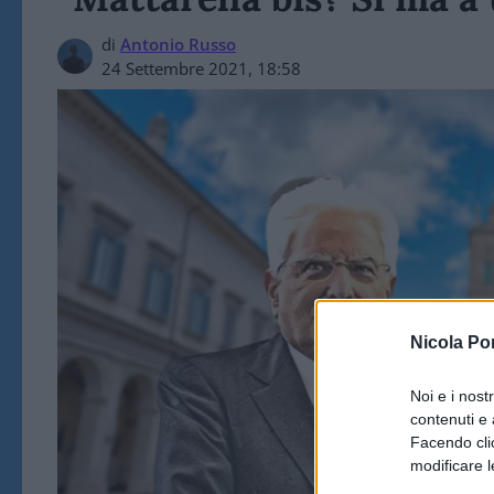
di
Antonio Russo
24 Settembre 2021, 18:58
Nicola Po
Noi e i nost
contenuti e 
Facendo clic
modificare l