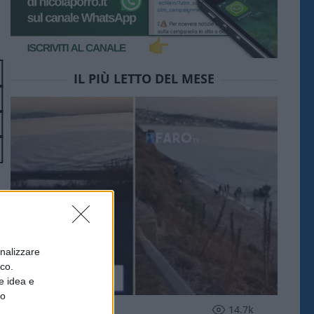
IL PIÙ LETTO DEL MESE
onalizzare
ico.
e idea e
to
ESTERI
14.7k