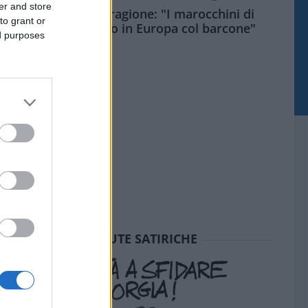
er and store
Meloni aveva ragione: "I marocchini di
to grant or
Ceuta sbarcano in Europa col barcone"
ed purposes
SEDUTE SATIRICHE