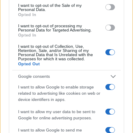
nemico
e perciò demonizzato.
I want to opt-out of the Sale of my
Personal Data.
Opted In
#MATTEO SALVINI
#PD
#SILVIO BERLUSCONI
I want to opt-out of processing my
#SINISTRA
Personal Data for Targeted Advertising.
Opted In
Pagina
PAGINA
Precedente
I want to opt-out of Collection, Use,
SUCCESSIVA
Retention, Sale, and/or Sharing of my
Personal Data that Is Unrelated with the
Purposes for which it was collected.
Opted Out
26
Google consents
Leggi i commenti
I want to allow Google to enable storage
related to advertising like cookies on web or
SEDUTE SATIRICHE
device identifiers in apps.
Vignetta del 04/08/2026
I want to allow my user data to be sent to
Google for online advertising purposes.
I want to allow Google to send me