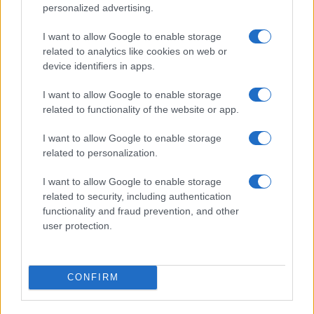
personalized advertising.
Vai all'archivio delle vignette
I want to allow Google to enable storage
related to analytics like cookies on web or
device identifiers in apps.
I want to allow Google to enable storage
Il Como e l’assurda pretesa di
related to functionality of the website or app.
controllare chi ha già pagato
I want to allow Google to enable storage
related to personalization.
Il club lariano introduce presenze minime e
controlli sugli abbonati: pagare il posto non basta
I want to allow Google to enable storage
related to security, including authentication
più, bisogna anche dimostrare di meritarlo
functionality and fraud prevention, and other
di Ivan Mazzoletti
user protection.
1.6k
4
6 Agosto 2026, 20:00
CONFIRM