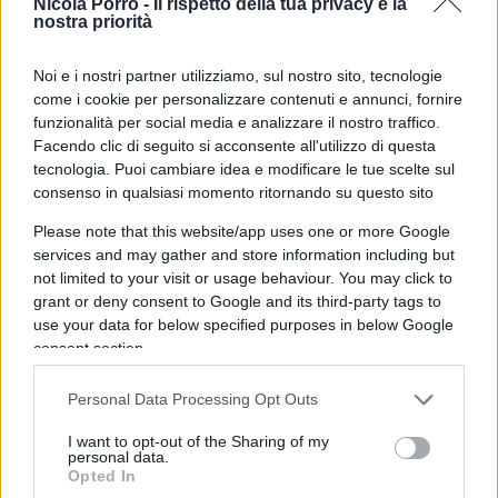
Nicola Porro -
Il rispetto della tua privacy è la
nostra priorità
leader politici (cosa già di per sé grave,
occorrerebbe domandarsi chi genera davvero il
Noi e i nostri partner utilizziamo, sul nostro sito, tecnologie
clima di odio) ma ad altri rappresentanti delle
come i cookie per personalizzare contenuti e annunci, fornire
istituzioni come Berlusconi (europarlamentare) e
funzionalità per social media e analizzare il nostro traffico.
Salvini (Ministro dell’Interno).
Facendo clic di seguito si acconsente all'utilizzo di questa
tecnologia. Puoi cambiare idea e modificare le tue scelte sul
consenso in qualsiasi momento ritornando su questo sito
Sebbene si possa provare a derubricare il
Please note that this website/app uses one or more Google
commento del sindaco di San Mauro Pascoli a
services and may gather and store information including but
una caduta di stile o a una leggerezza, in realtà
not limited to your visit or usage behaviour. You may click to
nasconde il senso di impunità che una certa area
grant or deny consent to Google and its third-party tags to
use your data for below specified purposes in below Google
politica sente di avere nella (ormai non più tanto)
consent section.
rossa Romagna. Una classe dirigente che ha
governato ininterrottamente per cinquant’anni e
Personal Data Processing Opt Outs
che continua a farlo in molti importanti comuni
I want to opt-out of the Sharing of my
del territorio spesso dimenticando il rispetto
personal data.
Opted In
dell’avversario politico che viene considerato un