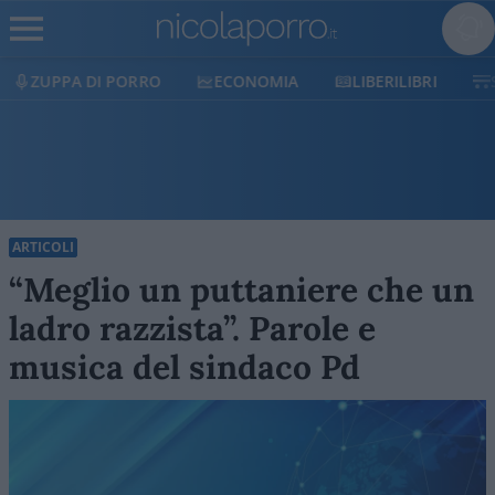
O
ECONOMIA
LIBERILIBRI
SHOP
SOSTIEN
ARTICOLI
“Meglio un puttaniere che un
ladro razzista”. Parole e
musica del sindaco Pd