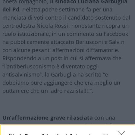
poeta romagnolo,
il sindaco Luciana Garbuglia
del Pd
, rieletta poche settimane fa per una
manciata di voti contro il candidato sostenuto dal
centrodestra Nicola Rossi, nonostante ricopra un
ruolo istituzionale, in un commento su Facebook
ha pubblicamente attaccato Berlusconi e Salvini
con alcune pesanti affermazioni diffamatorie.
Rispondendo a un post in cui si affermava che
“l’antiberlusconismo è diventato oggi
antisalvinismo”, la Garbuglia ha scritto “e
dobbiamo pure aggiungere che era meglio un
puttaniere che un ladro razzista!!!!”.
Un’affermazione grave rilasciata
con una
leggerezza sconcertante da un sindaco della
Repubblica italiana che non solo si riferisce a due