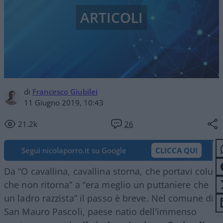
ARTICOLI
di
Francesco Giubilei
11 Giugno 2019, 10:43
21.2k
26
Segui nicolaporro.it su Google
CLICCA QUI
Da “O cavallina, cavallina storna, che portavi colui
che non ritorna” a “era meglio un puttaniere che
un ladro razzista” il passo è breve. Nel comune di
San Mauro Pascoli, paese natio dell’immenso