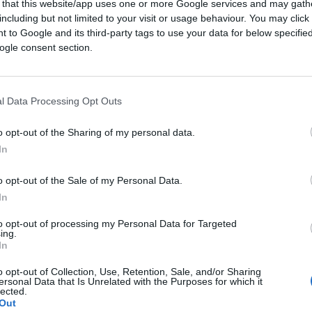
 that this website/app uses one or more Google services and may gath
omista svizzero continua battendo su questo
including but not limited to your visit or usage behaviour. You may click 
 to Google and its third-party tags to use your data for below specifi
 il nostro Paese, ma anche l’Europa
:
ogle consent section.
tti a questo va e vieni a Palazzo Chigi – dalla
tati ben 71 i governi che si sono
la predica. Come si sa, infatti,
la Svizzera
l Data Processing Opt Outs
e
, anche se, molto opportunisticamente,
ici senza dover rispettare quelli che per
o opt-out of the Sharing of my personal data.
opri oneri.
In
o opt-out of the Sale of my Personal Data.
ll’articolo
: “Ma in vista delle prossime
In
icata: con Giorgia Meloni di Fratelli d’Italia,
to opt-out of processing my Personal Data for Targeted
rno non sarà solo per la prima volta una
ing.
del postfascismo
. Il partito FdI affonda
In
ciale Italiano, fondato nel 1992, che ha
o opt-out of Collection, Use, Retention, Sale, and/or Sharing
salvaguardia del patrimonio politico di
ersonal Data that Is Unrelated with the Purposes for which it
lected.
l Msi fu fondato ben prima del 1992 e della
Out