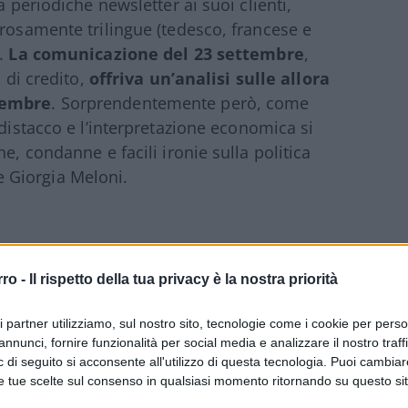
a periodiche newsletter ai suoi clienti,
orosamente trilingue (tedesco, francese e
a.
La comunicazione del 23 settembre
,
o di credito,
offriva un’analisi sulle allora
ttembre
. Sorprendentemente però, come
 distacco e l’interpretazione economica si
e, condanne e facili ironie sulla politica
a e Giorgia Meloni.
a al vetriolo
: “Cominciamo con un quiz: in
rro -
Il rispetto della tua privacy è la nostra priorità
sempre eletti per una legislatura
del nostro vicino meridionale negli ultimi
ri partner utilizziamo, sul nostro sito, tecnologie come i cookie per pers
i”. Ahimè, l’alternanza dei governi e i loro
annunci, fornire funzionalità per social media e analizzare il nostro traff
dicendo gli esiti delle urne, è stato un
 di seguito si acconsente all'utilizzo di questa tecnologia. Puoi cambiar
ttavia l’evidenziare questo fenomeno sembra
e tue scelte sul consenso in qualsiasi momento ritornando su questo si
 del necessario oltre a delegittimare le