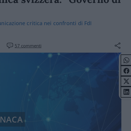
icazione critica nei confronti di FdI
57
commenti
NACA