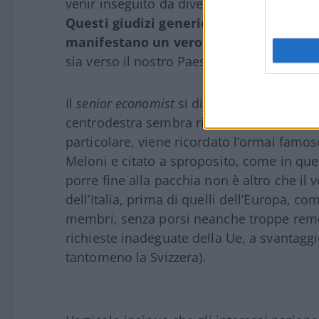
venir inseguito da diverse orde di squadri
Questi giudizi generici
e addirittura este
manifestano un vero e proprio pregiud
sia verso il nostro Paese.
Il
senior economist
si dice addirittura irrit
centrodestra sembra riuscire a ottenere il f
particolare, viene ricordato l’ormai famos
Meloni e citato a sproposito, come in quest
porre fine alla pacchia non è altro che il v
dell’Italia, prima di quelli dell’Europa, co
membri, senza porsi neanche troppe remo
richieste inadeguate della Ue, a svantaggi
tantomeno la Svizzera).