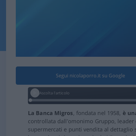
Segui nicolaporro.it su Google
Ascolta l'articolo
La Banca Migros
, fondata nel 1958,
è una
controllata dall’omonimo Gruppo, leader 
supermercati e punti vendita al dettaglio s