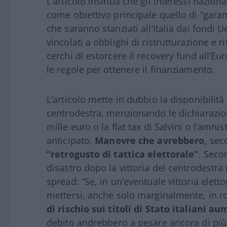
L’articolo insinua che gli interessi naziona
come obiettivo principale quello di “garant
che saranno stanziati all’Italia dai fondi
vincolati a obblighi di ristrutturazione e r
cerchi di estorcere il recovery fund all’E
le regole per ottenere il finanziamento.
L’articolo mette in dubbio la disponibilit
centrodestra, menzionando le dichiarazio
mille euro o la flat tax di Salvini o l’amni
anticipato.
Manovre che avrebbero
, sec
“retrogusto di tattica elettorale”
. Secon
disastro dopo la vittoria del centrodestra 
spread: “Se, in un’eventuale vittoria elett
mettersi, anche solo marginalmente, in rot
di rischio sui titoli di Stato italiani 
debito andrebbero a pesare ancora di più su