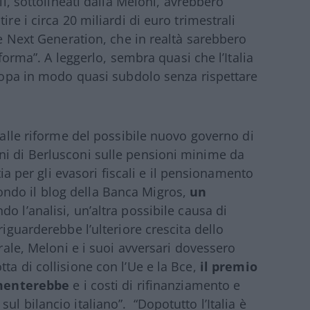
li, sottolineati dalla Meloni, avrebbero
ire i circa 20 miliardi di euro trimestrali
 Ue Next Generation, che in realtà sarebbero
iforma”. A leggerlo, sembra quasi che l’Italia
uropa in modo quasi subdolo senza rispettare
à alle riforme del possibile nuovo governo di
ni di Berlusconi sulle pensioni minime da
stia per gli evasori fiscali e il pensionamento
ondo il blog della Banca Migros,
un
do l’analisi, un’altra possibile causa di
riguarderebbe l’ulteriore crescita dello
orale, Meloni e i suoi avversari dovessero
ta di collisione con l’Ue e la Bce,
il premio
aumenterebbe
e i costi di rifinanziamento e
l bilancio italiano”. “Dopotutto l’Italia è