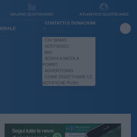
MILANO QUOTIDIANO
ATLANTICO QUOTIDIANO
CONTATTI E DONAZIONI
IBERALE
CHI SIAMO
SOSTIENICI
BIO
SCRIVI A NICOLA
PORRO
ADVERTISING
COME DISATTIVARE LE
NOTIFICHE PUSH