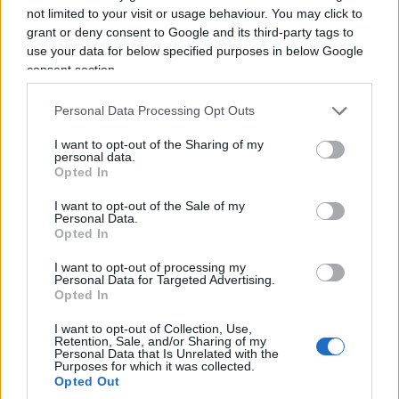
not limited to your visit or usage behaviour. You may click to
grant or deny consent to Google and its third-party tags to
Non e’ un’oscillazione statistica,
è un divario
use your data for below specified purposes in below Google
consent section.
esiziale
. Eppure gli stessi territori più munifici in
sede d’esame sono quelli che le prove
Invalsi,
Personal Data Processing Opt Outs
misurazione cieca, collocano in coda alla
I want to opt-out of the Sharing of my
classifica degli apprendimenti. La valutazione
personal data.
ufficiale corre in senso opposto al dato oggettivo.
Opted In
Todos caballeros:
si nobilita per acclamazione chi il
I want to opt-out of the Sale of my
test pone più in basso.
Personal Data.
Opted In
Il criterio che non c’è
I want to opt-out of processing my
Personal Data for Targeted Advertising.
Opted In
La causa non è antropologica, è strutturale. Il voto
I want to opt-out of Collection, Use,
di Maturità lo assegna una commissione in cui
Retention, Sale, and/or Sharing of my
Personal Data that Is Unrelated with the
pesano i docenti interni, quelli che hanno istruito i
Purposes for which it was collected.
Opted Out
candidati e che, di fatto, giudicano se stessi.