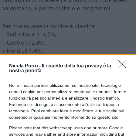
probabilità di ricevere l’encomio di un coetaneo
valdostano, a parità di titolo e programmi.
Per macro-aree la forbice è plastica:
– Sud e Isole al 4,7%,
– Centro al 2,4%,
– Nord all’1,4%.
Nicola Porro -
Il rispetto della tua privacy è la
nostra priorità
Noi e i nostri partner utilizziamo, sul nostro sito, tecnologie
come i cookie per personalizzare contenuti e annunci, fornire
funzionalità per social media e analizzare il nostro traffico.
Facendo clic di seguito si acconsente all'utilizzo di questa
tecnologia. Puoi cambiare idea e modificare le tue scelte sul
consenso in qualsiasi momento ritornando su questo sito
Please note that this website/app uses one or more Google
services and may gather and store information including but