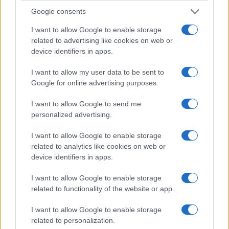
Manca un’ancora nazionale che calibri i giudizi:
Google consents
l’Invalsi fotografa, ma non entra nel voto. Il
I want to allow Google to enable storage
risultato è un simulacro di valutazione,
related to advertising like cookies on web or
autoreferenziale ed endogamico, in cui il metro
device identifiers in apps.
muta da provincia a provincia.
La riforma
I want to allow my user data to be sent to
Valditara, sfoltendo le commissioni, ha
Google for online advertising purposes.
prodotto come primo effetto tangibile non più
rigore ma più lodi.
Ed è qui che affiora il
I want to allow Google to send me
personalized advertising.
fallimento sostanziale: quello dei criteri che
dovrebbero governare la formazione e il controllo
I want to allow Google to enable storage
del corpo docente. Il docente si forma, insegna e
related to analytics like cookies on web or
si giudica dentro circuiti locali chiusi, senza che
device identifiers in apps.
alcun organo terzo certifichi la comparabilità dei
I want to allow Google to enable storage
metri di valutazione tra un istituto e l’altro. Una
related to functionality of the website or app.
macchina che promuove se stessa nella quasi
I want to allow Google to enable storage
totalità dei casi non vigila ma si assolve.
related to personalization.