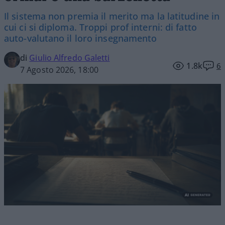
Il sistema non premia il merito ma la latitudine in
cui ci si diploma. Troppi prof interni: di fatto
auto-valutano il loro insegnamento
di
Giulio Alfredo Galetti
1.8k
6
7 Agosto 2026, 18:00