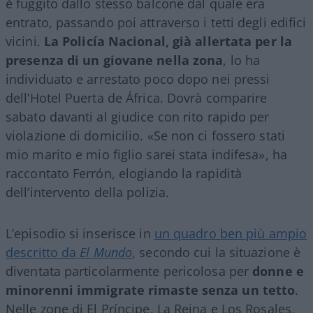
è fuggito dallo stesso balcone dal quale era
entrato, passando poi attraverso i tetti degli edifici
vicini.
La Policía Nacional, già allertata per la
presenza di un giovane nella zona
, lo ha
individuato e arrestato poco dopo nei pressi
dell’Hotel Puerta de África. Dovrà comparire
sabato davanti al giudice con rito rapido per
violazione di domicilio. «Se non ci fossero stati
mio marito e mio figlio sarei stata indifesa», ha
raccontato Ferrón, elogiando la rapidità
dell’intervento della polizia.
L’episodio si inserisce in
un quadro ben più ampio
descritto da
El Mundo
, secondo cui la situazione è
diventata particolarmente pericolosa per
donne e
minorenni immigrate rimaste senza un tetto
.
Nelle zone di El Príncipe, La Reina e Los Rosales,