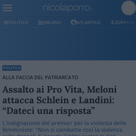
MILANO
ATLANTICO
ZUPPA DI PORRO
E
POLITICA
ALLA FACCIA DEL PATRIARCATO
Assalto ai Pro Vita, Meloni
attacca Schlein e Landini:
“Dateci una risposta”
L'indignazione del premier per la violenza delle
femministe: "Non si combatte così la violenza