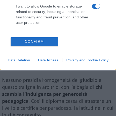
I want to allow Google to enable storage
related to security, including authentication
functionality and fraud prevention, and other
user protection.
CONFIRM
Data Deletion
Data Access
Privacy and Cookie Policy
Nessuno presidia l’omogeneità del giudizio e
questo traligna in arbitrio, con l’albagia di
chi
scambia l’indulgenza per generosità
pedagogica
. Così il diploma cessa di attestare un
livello e certifica per paradosso, la latitudine in cui
lo si è conseguito.