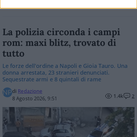
La polizia circonda i campi
rom: maxi blitz, trovato di
tutto
Le forze dell'ordine a Napoli e Gioia Tauro. Una
donna arrestata, 23 stranieri denunciati.
Sequestrate armi e 8 quintali di rame
di
Redazione
1.4k
2
8 Agosto 2026, 9:51