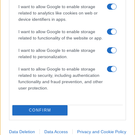
I want to allow Google to enable storage
related to analytics like cookies on web or
Giuseppe De Lorenzo, 27 novembre 2022
device identifiers in apps.
#DONNE
#FEMMINISMO
#GIORGIA MELONI
I want to allow Google to enable storage
related to functionality of the website or app.
115
I want to allow Google to enable storage
related to personalization.
Leggi i commenti
I want to allow Google to enable storage
related to security, including authentication
functionality and fraud prevention, and other
SEDUTE SATIRICHE
user protection.
Vignetta del 07/08/2026
CONFIRM
Vai all'archivio delle vignette
Data Deletion
Data Access
Privacy and Cookie Policy