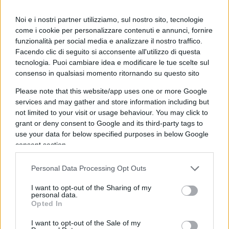
Basta sentire tal Donatella,
intervistata
dall’agenzia
Dire
, per capire la bassezza del
Noi e i nostri partner utilizziamo, sul nostro sito, tecnologie
come i cookie per personalizzare contenuti e annunci, fornire
ragionamento. Accusano il governo di “fare
funzionalità per social media e analizzare il nostro traffico.
violenza” contro le donne. Un esecutivo “che ci
Facendo clic di seguito si acconsente all'utilizzo di questa
attacca”. E dove? Su cosa? Ha forse vietato le
tecnologia. Puoi cambiare idea e modificare le tue scelte sul
consenso in qualsiasi momento ritornando su questo sito
riunioni delle
femen
e reintrodotto lo
ius prime
noctis
? Siamo forse finiti sotto un regime
Please note that this website/app uses one or more Google
services and may gather and store information including but
talebano, con la scuola vietata alle bambine e il
not limited to your visit or usage behaviour. You may click to
velo imposto ad ogni adolescente? No. Le
grant or deny consent to Google and its third-party tags to
femministe lamentano un governo, appena
use your data for below specified purposes in below Google
insediato, che “non dà nulla per il lavoro” e “vuole
consent section.
togliere il reddito di cittadinanza”.
Cosa c’azzecca
Personal Data Processing Opt Outs
tutto questo col femminismo?
Un fico secco.
Rivendicazioni grilline, più che contro la violenza
I want to opt-out of the Sharing of my
personal data.
sul gentil sesso. Come non c’entra una mazza
Opted In
l’accusa di far passare “un messaggio che siamo
I want to opt-out of the Sale of my
donne utili solo a fare figli per le fabbriche e per