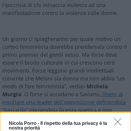
l’ipocrisia di chi minaccia violenza ad una
manifestazione contro la violenza sulle donne.
Un giorno ci spiegheranno per quale motivo un
corteo femminista dovrebbe prendersela contro il
primo premier del gentil sesso. Ma forse deve
essere il brodo culturale in cui crescono certi
movimenti. Forse leggono grandi intellettuali
convinte che Meloni sia donna ma non abbia “un
modo di fare femminista”, vedasi
Michela
Murgia
. O forse si accodano a Saviano,
libero di
insultare una leader dell’opposizione definendola
“bastarda”
ritenendola licenza poetica e non
maleducazione maschilista. Allora perché stupirsi?
Nicola Porro -
Il rispetto della tua privacy è la
nostra priorità