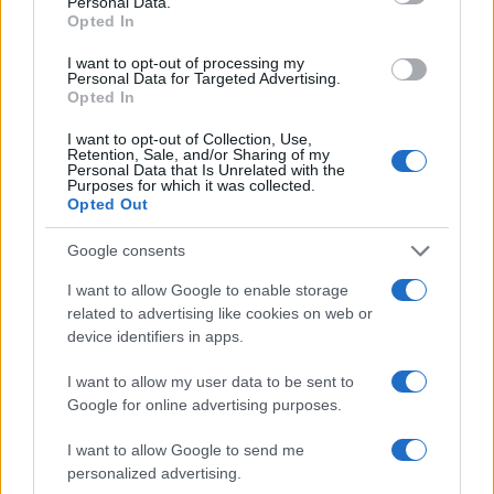
Personal Data.
Opted In
la guerra”. Ma dove lo hanno letto? Nel
programma di Fratelli d’Italia no di certo,
I want to opt-out of processing my
Personal Data for Targeted Advertising.
possiamo testimoniarlo.
Opted In
I want to opt-out of Collection, Use,
Retention, Sale, and/or Sharing of my
Personal Data that Is Unrelated with the
Appare ormai chiaro si tratti solo di contestazioni
Purposes for which it was collected.
Opted Out
pretestuose, la maggior parte delle volte intrise di
quell’odio che si giura di voler combattere. Donne
Google consents
che odiano le donne, anzi una donna sola. Donne
I want to allow Google to enable storage
che vorrebbero “mangiare il cuore” a
Giorgia
related to advertising like cookies on web or
Meloni
, anche se giurano sia “una citazione” del
device identifiers in apps.
film con protagonista Elodie. Donne che però
I want to allow my user data to be sent to
l’hanno già indicata come “la prima della lista”,
Google for online advertising purposes.
frase minacciosa di facile interpretazione. Donne
che usano termini intimidatori, e poi frignano se
I want to allow Google to send me
personalized advertising.
la Digos le identifica. In perfetto stile Saviano.