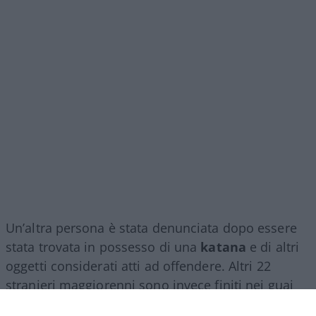
Un’altra persona è stata denunciata dopo essere
stata trovata in possesso di una
katana
e di altri
oggetti considerati atti ad offendere. Altri 22
stranieri maggiorenni sono invece finiti nei guai
per il presunto
furto aggravato di energia