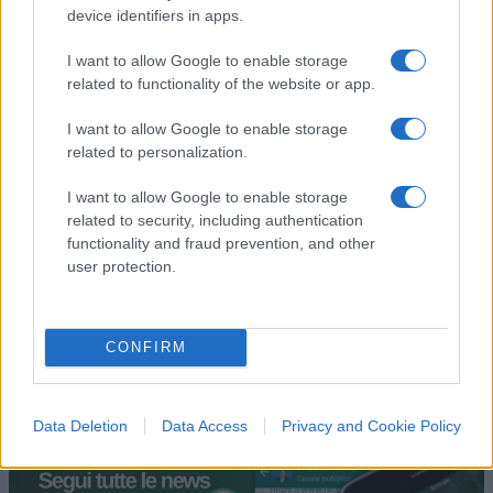
#ALESSANDRO SALLUSTI
device identifiers in apps.
I want to allow Google to enable storage
60
related to functionality of the website or app.
Leggi i commenti
I want to allow Google to enable storage
related to personalization.
SEDUTE SATIRICHE
I want to allow Google to enable storage
Vignetta del 04/08/2026
related to security, including authentication
functionality and fraud prevention, and other
user protection.
Vai all'archivio delle vignette
CONFIRM
Data Deletion
Data Access
Privacy and Cookie Policy