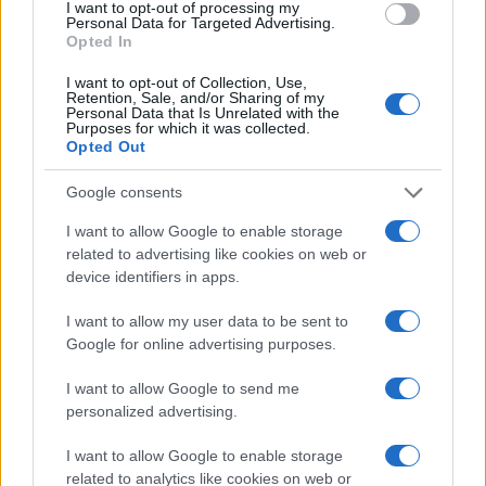
I want to opt-out of processing my
di fermarsi, di dichiarare una tregua e accettare di
Personal Data for Targeted Advertising.
sedersi a un tavolo di trattativa.
Opted In
I want to opt-out of Collection, Use,
Retention, Sale, and/or Sharing of my
No,
lui chiede innanzitutto di indebolire
Personal Data that Is Unrelated with the
Purposes for which it was collected.
ancora di più l’aggredito
, peraltro senza mettersi
Opted Out
nei suoi panni, che se questi Ucraini vanno avanti
a difendersi, a combattere e a morire da oltre un
Google consents
anno, forse hanno qualche motivo per farlo e non
I want to allow Google to enable storage
sarà certo l’attività di quattro egocentrici
related to advertising like cookies on web or
device identifiers in apps.
intellettuali italiani a fargli cambiare idea.
Insomma, la pace che è in testa Santoro è la resa
I want to allow my user data to be sent to
incondizionata dell’Ucraina e non ci sarà marcia o
Google for online advertising purposes.
marcetta che possa oscurare questa brutta verità.
I want to allow Google to send me
Anche per oggi è tutto, appuntamento a domani e
personalized advertising.
partire da ora è sì.
I want to allow Google to enable storage
related to analytics like cookies on web or