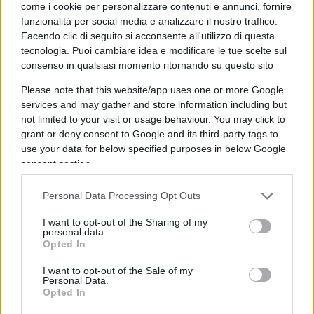
come i cookie per personalizzare contenuti e annunci, fornire
finale se l’Occidente desse retta a Santoro e
funzionalità per social media e analizzare il nostro traffico.
smettesse di rifornire l’Ucraina di armi e
Facendo clic di seguito si acconsente all'utilizzo di questa
tecnologia. Puoi cambiare idea e modificare le tue scelte sul
munizioni.
consenso in qualsiasi momento ritornando su questo sito
Please note that this website/app uses one or more Google
services and may gather and store information including but
Il fatto che un giornalista che si professa libero e
not limited to your visit or usage behaviour. You may click to
indipendente, e che per questo
in carriera ne ha
grant or deny consent to Google and its third-party tags to
use your data for below specified purposes in below Google
combinate di tutti i colori
, minacci una querela,
consent section.
dice bene quanto si allunga la sua coda di paglia,
di quanto deboli siano le sue argomentazioni, di
Personal Data Processing Opt Outs
quanto corto circuito logico ci sia nel chiedere
I want to opt-out of the Sharing of my
una pace astratta, senza porre condizioni
personal data.
Opted In
accettabili per entrambi i contendenti. Se Santoro
volesse davvero la pace e non la resa
I want to opt-out of the Sale of my
Personal Data.
dell’Occidente, dovrebbe infatti marciare sì, ma
Opted In
per dire a Putin, cioè all’aggressore, di piantarla lì,