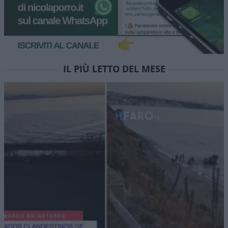
Il Como e l’assurda pretesa di
controllare chi ha già pagato
Il club lariano introduce presenze minime e
controlli sugli abbonati: pagare il posto non basta
più, bisogna anche dimostrare di meritarlo
di Ivan Mazzoletti
1.6k
3
6 Agosto 2026, 20:00