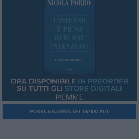
propria squadra del cuore. C’è chi fa parte della
“sparuta minoranza” di laziali che l’hanno
confermato senza lasciarsi condizionare dallo
scontro tra Lotito e i tifosi
e c’è chi deve fare i
conti con un “contratto” da sottoscrivere con
società tipo il
Como
. Sì, perché chi acquista
un
abbonamento
in un certo senso firma
un
contratto
con la propria società e deve
rispettare alcune regole
.
Il nuovo regolamento abbonamenti del Como
aveva scatenato
polemiche
nei giorni scorsi. A far
discutere i tifosi sono state soprattutto
tre novità
introdotte dal club
: l’obbligo di raggiungere un
numero minimo di presenze allo stadio per avere
diritto al rinnovo, il controllo sull’effettivo utilizzo