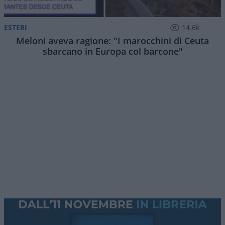
I giorni che anticipano l’inizio del campionato di
Serie A
di calcio sono caratterizzati da fattori più
o meno importanti: c’è lo studio del listone del
Fantacalcio ma soprattutto l’acquisto degli
abbonamenti per seguire allo stadio dal vivo la