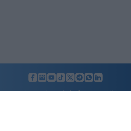
del proprio posto (per evitare cessioni
sistematiche ad altri) e, non ultimo, il divieto per
gli abbonati di indossare i colori della squadra
avversaria. Regole percepite da molti come troppo
invasive nei confronti di chi un titolo d’accesso lo
ha comunque pagato di tasca propria e che hanno
alimentato il sospetto (poi rivelatosi in parte
infondato) che il club potesse arrivare a ritirare
l’abbonamento nel corso della stessa stagione.