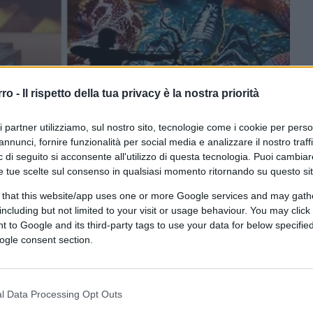
rro -
Il rispetto della tua privacy è la nostra priorità
ri partner utilizziamo, sul nostro sito, tecnologie come i cookie per pers
annunci, fornire funzionalità per social media e analizzare il nostro traff
 di seguito si acconsente all'utilizzo di questa tecnologia. Puoi cambiar
e tue scelte sul consenso in qualsiasi momento ritornando su questo si
 that this website/app uses one or more Google services and may gath
CLICCA QUI
including but not limited to your visit or usage behaviour. You may click 
 to Google and its third-party tags to use your data for below specifi
ogle consent section.
0:00
/
--:--
. Di notte, perché uccide solo con il calare
l Data Processing Opt Outs
zando una balestra da caccia. E’ il