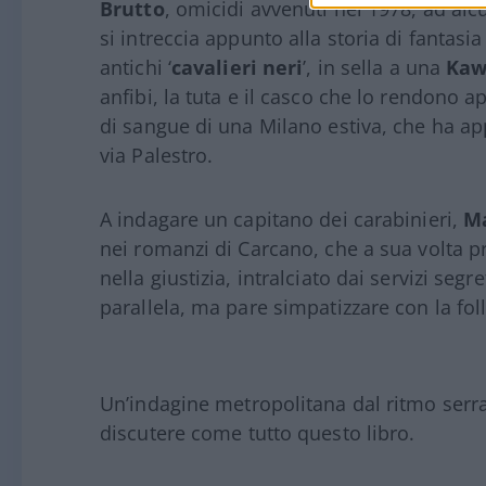
Brutto
, omicidi avvenuti nel 1978, ad alc
si intreccia appunto alla storia di fantasi
antichi ‘
cavalieri neri
’, in sella a una
Kaw
anfibi, la tuta e il casco che lo rendono a
di sangue di una Milano estiva, che ha app
via Palestro.
A indagare un capitano dei carabinieri,
M
nei romanzi di Carcano, che a sua volta p
nella giustizia, intralciato dai servizi seg
parallela, ma pare simpatizzare con la foll
Un’indagine metropolitana dal ritmo serra
discutere come tutto questo libro.