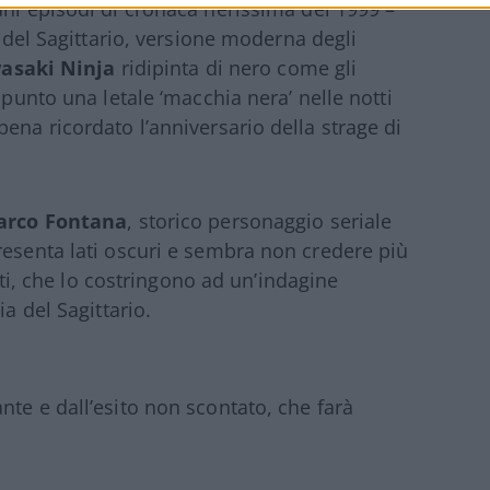
uni episodi di cronaca nerissima del 1999 –
a del Sagittario, versione moderna degli
asaki Ninja
ridipinta di nero come gli
ppunto una letale ‘macchia nera’ nelle notti
ena ricordato l’anniversario della strage di
arco Fontana
, storico personaggio seriale
resenta lati oscuri e sembra non credere più
reti, che lo costringono ad un’indagine
ia del Sagittario.
nte e dall’esito non scontato, che farà