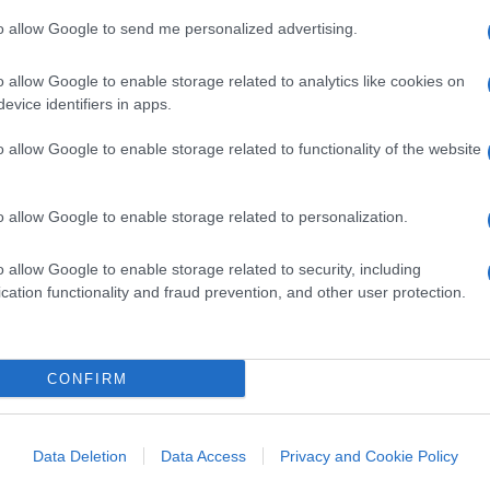
to allow Google to send me personalized advertising.
olte veramente innocenti, sbagliando diversi
ori. Consapevoli di aver messo nero su
o allow Google to enable storage related to analytics like cookies on
evice identifiers in apps.
o allow Google to enable storage related to functionality of the website
e che porta a una deriva
o allow Google to enable storage related to personalization.
o allow Google to enable storage related to security, including
 fai da te’, anzi ne prendiamo le distanze da
cation functionality and fraud prevention, and other user protection.
mo di un noir, con una ovvia finzione
mo come un’ossessione folle possa portare
fai da te’ nella Milano di oggi”, racconta
CONFIRM
dall’oscuro protagonista del loro romanzo,
ncora recente di
Milano
– si va dal duplice
Data Deletion
Data Access
Privacy and Cookie Policy
Iaio
e del successivo omicidio del cronista