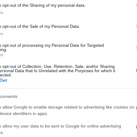
o opt-out of the Sharing of my personal data.
onnina
punisce e giustizia i maschi assolti
In
mini accusati violenza, addirittura di
centi per i tribunali, colpevoli nell’ultimo
o opt-out of the Sale of my Personal Data.
In
to opt-out of processing my Personal Data for Targeted
otto i riflettori un
ing.
In
o opt-out of Collection, Use, Retention, Sale, and/or Sharing
ersonal Data that Is Unrelated with the Purposes for which it
lected.
Out
detta, si snoda la trama dell’omonimo giallo
 milanesi
Fabrizio Carcano
e
Giorgio
consents
no edito da
Ugo Mursia Editore
in
o allow Google to enable storage related to advertising like cookies on
 bookstore, un romanzo che mette sotto i
evice identifiers in apps.
re ‘fai da te’, che si erge a ultimo giudice
 di morte, raccogliendo un largo consenso
o allow my user data to be sent to Google for online advertising
a inneggiare sui social per i suoi delitti.
s.