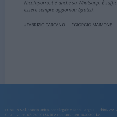
Nicolaporro.it è anche su Whatsapp. È suffi
essere sempre aggiornati (gratis).
#FABRIZIO CARCANO
#GIORGIO MAIMONE
LUNIFIN S.r.l. a socio unico. Sede legale Milano, Largo F. Richini, 2/A,
C.F./P.Iva en. 07174900154, REA cap. soc. euro 10.000,00 i.v.