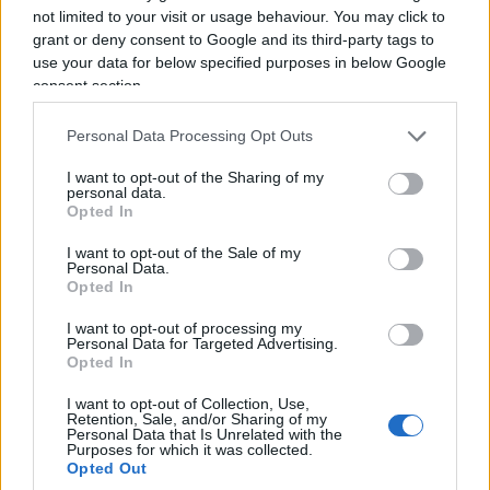
not limited to your visit or usage behaviour. You may click to
la scritta
“Free Palestine”
durante la visita al sito.
grant or deny consent to Google and its third-party tags to
In alcune immagini comparirebbe anche il ritratto
use your data for below specified purposes in below Google
di
Dalal Mughrabi
militante palestinese coinvolta
consent section.
nell’attentato della strada costiera del 1978 in
Personal Data Processing Opt Outs
Israele, nel quale furono uccise 38 persone, tra cui
13 bambini.
I want to opt-out of the Sharing of my
personal data.
Opted In
La vicenda è stata segnalata sui social da alcuni
I want to opt-out of the Sale of my
visitatori presenti a Mauthausen. Secondo quanto
Personal Data.
Opted In
riportato, una donna avrebbe contestato ai ragazzi
la scelta di esibire quei simboli proprio all’interno
I want to opt-out of processing my
Personal Data for Targeted Advertising.
del memoriale, ricordando la natura del luogo.
Opted In
I want to opt-out of Collection, Use,
Retention, Sale, and/or Sharing of my
Personal Data that Is Unrelated with the
Purposes for which it was collected.
Opted Out