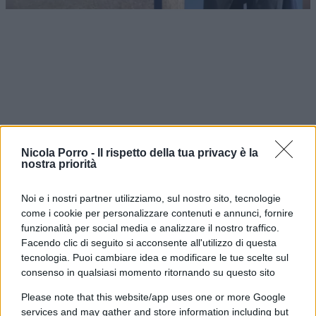
Nicola Porro -
Il rispetto della tua privacy è la
nostra priorità
Noi e i nostri partner utilizziamo, sul nostro sito, tecnologie
come i cookie per personalizzare contenuti e annunci, fornire
funzionalità per social media e analizzare il nostro traffico.
Polemica durante una visita scolastica al
Facendo clic di seguito si acconsente all'utilizzo di questa
memoriale di
Mauthausen
, l’ex campo di
tecnologia. Puoi cambiare idea e modificare le tue scelte sul
consenso in qualsiasi momento ritornando su questo sito
concentramento nazista in Austria. Secondo
immagini e testimonianze diffuse sui social,
Please note that this website/app uses one or more Google
services and may gather and store information including but
alcuni studenti avrebbero indossato magliette con