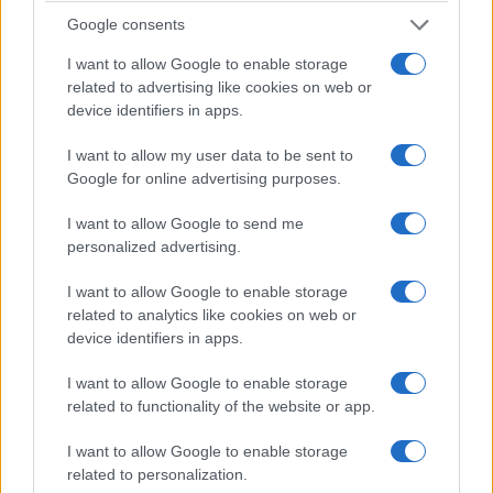
Google consents
I want to allow Google to enable storage
related to advertising like cookies on web or
device identifiers in apps.
I want to allow my user data to be sent to
Google for online advertising purposes.
I want to allow Google to send me
La visitatrice avrebbe inoltre rivolto una domanda
personalized advertising.
alla responsabile del gruppo, chiedendole se
I want to allow Google to enable storage
condividesse la protesta. Dalle testimonianze
related to analytics like cookies on web or
circolate online, la guida avrebbe evitato di
device identifiers in apps.
rispondere direttamente, facendo riferimento
I want to allow Google to enable storage
anche alla necessità di proseguire la visita. Gli
related to functionality of the website or app.
studenti avrebbero spiegato la loro iniziativa
come una “protesta contro il genocidio a Gaza”,
I want to allow Google to enable storage
collegando quindi la manifestazione alla
related to personalization.