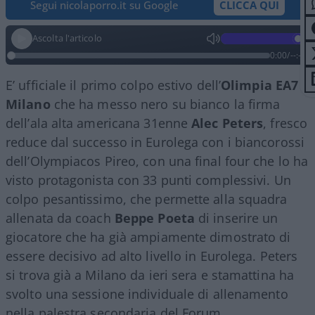
Segui nicolaporro.it su Google
CLICCA QUI
Ascolta l'articolo
0:00
/
--:--
E’ ufficiale il primo colpo estivo dell’
Olimpia EA7
Milano
che ha messo nero su bianco la firma
dell’ala alta americana 31enne
Alec Peters
, fresco
reduce dal successo in Eurolega con i biancorossi
dell’Olympiacos Pireo, con una final four che lo ha
visto protagonista con 33 punti complessivi. Un
colpo pesantissimo, che permette alla squadra
allenata da coach
Beppe Poeta
di inserire un
giocatore che ha già ampiamente dimostrato di
essere decisivo ad alto livello in Eurolega. Peters
si trova già a Milano da ieri sera e stamattina ha
svolto una sessione individuale di allenamento
nella palestra secondaria del Forum.