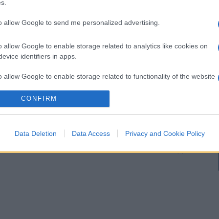
s.
, dove c’è la gente che piace, dove nelle tornate
to allow Google to send me personalized advertising.
o allow Google to enable storage related to analytics like cookies on
(1)
VIsualizza le risposte
evice identifiers in apps.
o allow Google to enable storage related to functionality of the website
CONFIRM
o allow Google to enable storage related to personalization.
o allow Google to enable storage related to security, including
Data Deletion
Data Access
Privacy and Cookie Policy
cation functionality and fraud prevention, and other user protection.
(3)
VIsualizza le risposte