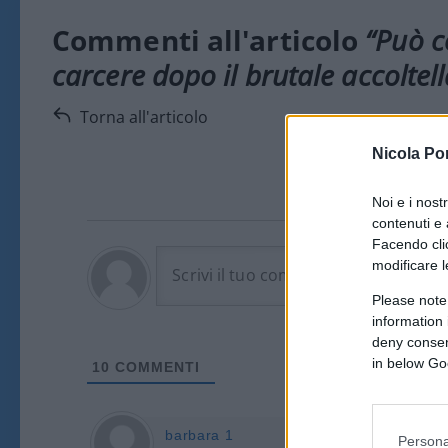
Commenti all'articolo
“Può co
carcere dopo il brutale accolte
Torna all'articolo
Nicola Po
Noi e i nost
contenuti e 
Facendo clic
modificare l
Please note
information 
deny consent
in below Go
10
COMMENTI
barbara 1
Persona