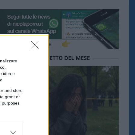
IL PIÙ LETTO DEL MESE
onalizzare
ico.
e idea e
to
er and store
to grant or
ed purposes