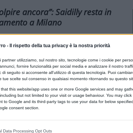
lpire ancora”: Saidilly resta in
llamento a Milano
rro -
Il rispetto della tua privacy è la nostra priorità
ri partner utilizziamo, sul nostro sito, tecnologie come i cookie per pers
annunci, fornire funzionalità per social media e analizzare il nostro traff
 di seguito si acconsente all'utilizzo di questa tecnologia. Puoi cambiar
300
e tue scelte sul consenso in qualsiasi momento ritornando su questo si
 that this website/app uses one or more Google services and may gath
including but not limited to your visit or usage behaviour. You may click 
 to Google and its third-party tags to use your data for below specifi
ogle consent section.
l Data Processing Opt Outs