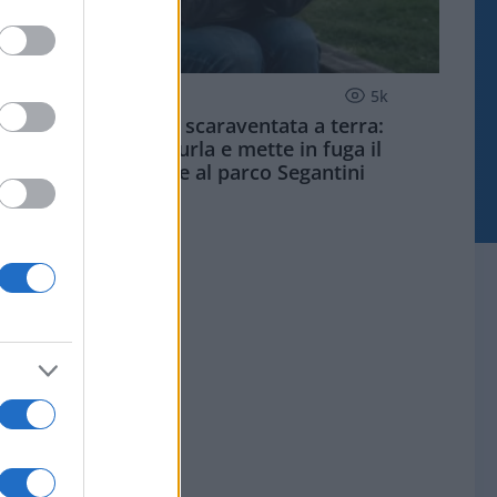
MILANO QUOTIDIANO
5k
Palpeggiata e scaraventata a terra:
studentessa urla e mette in fuga il
violentatore al parco Segantini