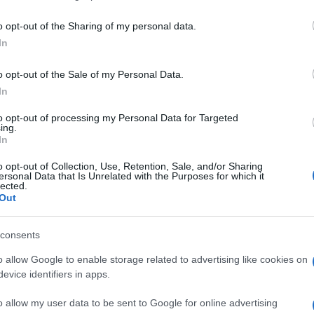
o opt-out of the Sharing of my personal data.
o: il tizio ” è accusato di avere aggredito con una
In
na ventina di coltellate? Perché, non so se se ne renda
teressante anche il fatto che uno uscito con un coltello e
o opt-out of the Sale of my Personal Data.
In
(2)
VIsualizza le risposte
to opt-out of processing my Personal Data for Targeted
ing.
In
o opt-out of Collection, Use, Retention, Sale, and/or Sharing
ersonal Data that Is Unrelated with the Purposes for which it
lected.
ano … tipici tratti somatici di un italiano …
Out
consents
o allow Google to enable storage related to advertising like cookies on
evice identifiers in apps.
o allow my user data to be sent to Google for online advertising