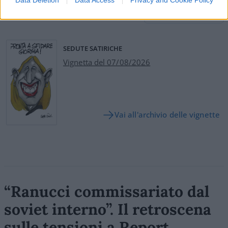
Leggi i commenti
SEDUTE SATIRICHE
Vignetta del 07/08/2026
Vai all'archivio delle vignette
“Ranucci commissariato dal
soviet interno”. Il retroscena
sulle tensioni a Report