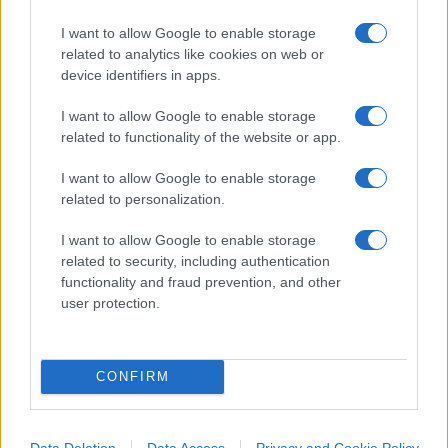
buco nella montagna” potrebbe avere
I want to allow Google to enable storage
ripercussioni decisamente positive sia per noi, sia
related to analytics like cookies on web or
per la nostra economia che diventerebbe più
device identifiers in apps.
competitiva, sia per questo povero chiller che
altrimenti lei condanna a transitare tra Porta Susa,
I want to allow Google to enable storage
related to functionality of the website or app.
il Lingotto e Nizza.
I want to allow Google to enable storage
related to personalization.
Per Nizza si intende ovviamente la fermata della
I want to allow Google to enable storage
metro, non Nizza in Francia! Maledetta omonimia!
related to security, including authentication
functionality and fraud prevention, and other
user protection.
Giordano Riello,Nplus President
#AERMEC
#CHILLER
#RIELLO
#TAV
CONFIRM
24
Data Deletion
Data Access
Privacy and Cookie Policy