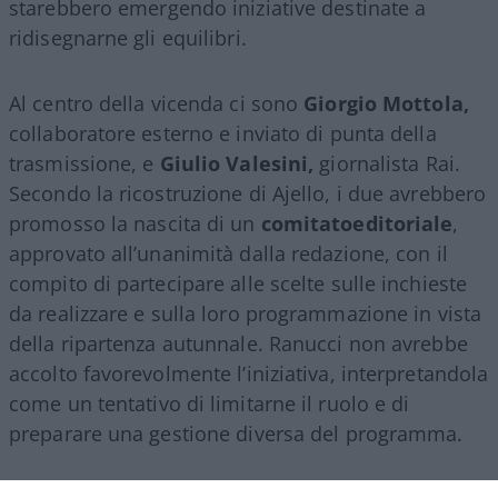
starebbero emergendo iniziative destinate a
ridisegnarne gli equilibri.
Al centro della vicenda ci sono
Giorgio Mottola,
collaboratore esterno e inviato di punta della
trasmissione, e
Giulio Valesini,
giornalista Rai.
Secondo la ricostruzione di Ajello, i due avrebbero
promosso la nascita di un
comitatoeditoriale
,
approvato all’unanimità dalla redazione, con il
compito di partecipare alle scelte sulle inchieste
da realizzare e sulla loro programmazione in vista
della ripartenza autunnale. Ranucci non avrebbe
accolto favorevolmente l’iniziativa, interpretandola
come un tentativo di limitarne il ruolo e di
preparare una gestione diversa del programma.