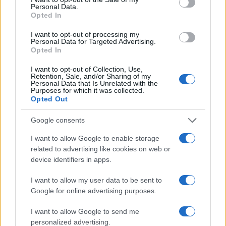
infrastruttura utile nel velocizzare i trasporti ed il
Personal Data.
Opted In
commercio?
I want to opt-out of processing my
Personal Data for Targeted Advertising.
Opted In
Per favore, può avere la sua idea sulla Tav
, ma
I want to opt-out of Collection, Use,
Retention, Sale, and/or Sharing of my
non vada a raccontare in pubblica piazza che gli
Personal Data that Is Unrelated with the
Purposes for which it was collected.
imprenditori la pensano come lei. Perlomeno non
Opted Out
lo faccia per giustificare se stesso e la sua idea di
“super trasporto strategico”.
Google consents
I want to allow Google to enable storage
Non so quanto a noi possa essere utile e comodo
related to advertising like cookies on web or
device identifiers in apps.
trasportare un chiller per il condizionamento da
2,5 Megawatt di potenza dentro la metropolitana
I want to allow my user data to be sent to
per la città di Torino ma senz’altro, le garantisco,
Google for online advertising purposes.
che lo stesso chiller se raggiungesse Lione in
I want to allow Google to send me
tempi rapidi attraverso quello che lei definisce “un
personalized advertising.