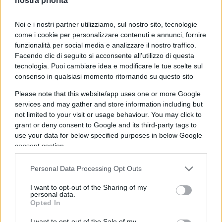
nostra priorità
cliente finale. Un mercato per noi di strategico di
cui
Lione
ne è l’hub logistico principale.
Noi e i nostri partner utilizziamo, sul nostro sito, tecnologie
come i cookie per personalizzare contenuti e annunci, fornire
funzionalità per social media e analizzare il nostro traffico.
Facendo clic di seguito si acconsente all'utilizzo di questa
Abbiamo stabilimento di 1200 metri quadri, 4.000
tecnologia. Puoi cambiare idea e modificare le tue scelte sul
consenso in qualsiasi momento ritornando su questo sito
metri di terreno di proprietà, 15 collaboratori ed
un mercato che vale per Aermec, la nostra azienda
Please note that this website/app uses one or more Google
principale, 8.3 milioni di Euro.
services and may gather and store information including but
not limited to your visit or usage behaviour. You may click to
grant or deny consent to Google and its third-party tags to
Affermare con forza che Torino non ha bisogno
use your data for below specified purposes in below Google
consent section.
della
Tav
e che per gli imprenditori è prioritario
avere una metro 2 piuttosto che la linea ad alta
Personal Data Processing Opt Outs
velocità che ci colleghi con l’Europa è vergognoso.
Le 40mila persone scese in piazza nel capoluogo
I want to opt-out of the Sharing of my
personal data.
Piemontese crede fossero lì in favore della
Opted In
metropolitana o per dire di SÌ ad una
I want to opt-out of the Sale of my