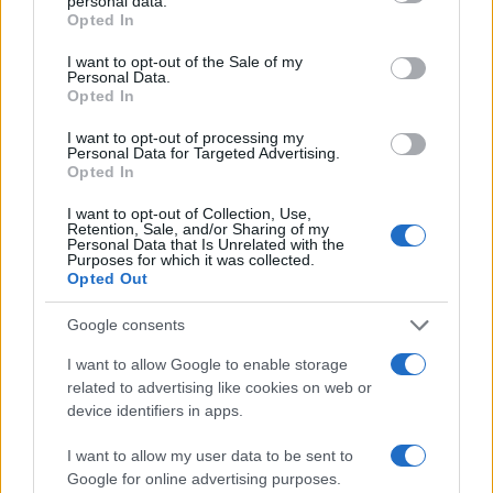
personal data.
sospesi i voli dei rifugiati ucraini sul territorio di
Opted In
Minsk. Immediata è stata la replica dell’Unione
I want to opt-out of the Sale of my
Europea, che ha promesso l’applicazione di
Personal Data.
“sanzioni molto dure”.
Opted In
I want to opt-out of processing my
Personal Data for Targeted Advertising.
Opted In
Sul lato del conflitto, comunque, la guerra sembra
I want to opt-out of Collection, Use,
volgere sempre più a favore della resistenza.
Retention, Sale, and/or Sharing of my
Personal Data that Is Unrelated with the
Secondo le fonti del governo Zelensky, i soldati
Purposes for which it was collected.
Opted Out
russi, uccisi dal 24 febbraio, sarebbero la
mastodontica cifra di
oltre 62mila vittime
;
Google consents
insieme a 15 navi, più di 2mila carrarmati e 5mila
I want to allow Google to enable storage
veicoli blindati per il trasporto delle truppe. Il
related to advertising like cookies on web or
Donbass rimane il territorio più acceso. Poche ore
device identifiers in apps.
fa, un bombardamento russo a Donetsk ha
I want to allow my user data to be sent to
causato tre morti civili, fino ad arrivare alle 17
Google for online advertising purposes.
vittime dell’attacco a Zaporizhzhya, dove la