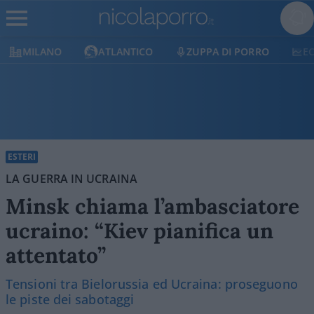
MILANO
ATLANTICO
ZUPPA DI PORRO
E
ESTERI
LA GUERRA IN UCRAINA
Minsk chiama l’ambasciatore
ucraino: “Kiev pianifica un
attentato”
Tensioni tra Bielorussia ed Ucraina: proseguono
le piste dei sabotaggi