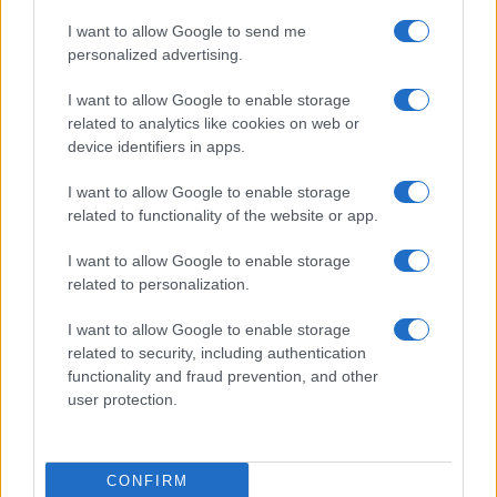
centrale nucleare locale è stata nazionalizzata
I want to allow Google to send me
personalized advertising.
pochi giorni fa dal regime di Putin.
I want to allow Google to enable storage
Il Cremlino, nel frattempo, ha aperto un’indagine
related to analytics like cookies on web or
device identifiers in apps.
governativa circa le causa dell’esplosione,
avvenuta ieri sul ponte di Kerch. I dubbi sembrano
I want to allow Google to enable storage
pochi: è molto probabile che si tratti di un
related to functionality of the website or app.
sabotaggio dei servizi segreti ucraini
, in
I want to allow Google to enable storage
un’azione svincolata dal via libera degli Stati Uniti.
related to personalization.
Ma Kiev, dopo aver esultato, si svincola da
I want to allow Google to enable storage
qualsiasi forma di responsabilità.
related to security, including authentication
functionality and fraud prevention, and other
user protection.
Matteo Milanesi, 9 ottobre 2022
CONFIRM
#BIELORUSSIA
#CRIMEA