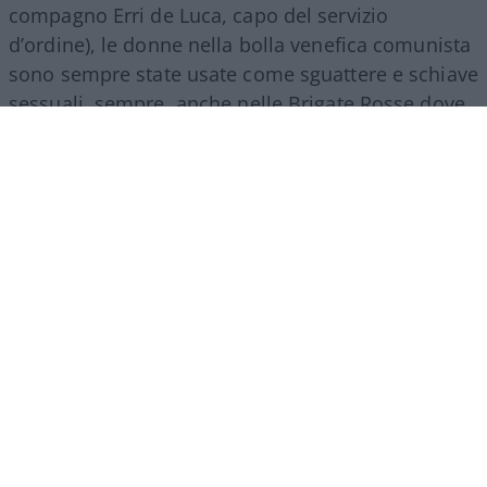
compagno Erri de Luca, capo del servizio
d’ordine), le donne nella bolla venefica comunista
sono sempre state usate come sguattere e schiave
sessuali, sempre, anche nelle Brigate Rosse dove
le poche a salvarsi erano le dirigenti per meriti sul
campo, per ferocia non minori di quelle degli
uomini, per la facilità con cui indulgevano
all’omicidio, alla strage.