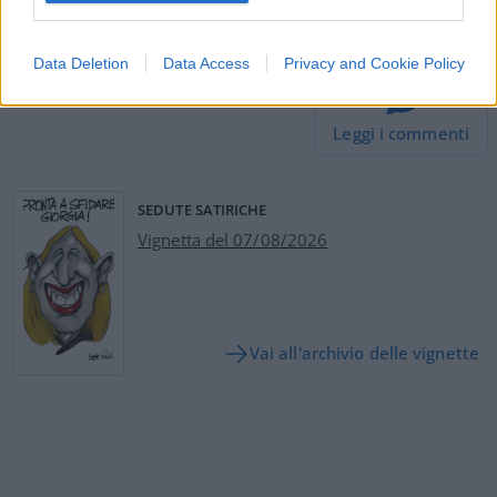
#GUERRA RUSSIA UCRAINA
#LUKASHENKO
Data Deletion
Data Access
Privacy and Cookie Policy
23
Leggi i commenti
SEDUTE SATIRICHE
Vignetta del 07/08/2026
Vai all'archivio delle vignette