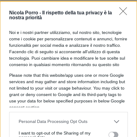
Nicola Porro -
Il rispetto della tua privacy è la
In questi otto mesi di guerra, Lukashenko è stato il
nostra priorità
principale braccio destro di Putin. Da una parte,
non solo perché rimane uno dei pochi territori ex
Noi e i nostri partner utilizziamo, sul nostro sito, tecnologie
Urss ancora fedeli a Mosca; ma perché,
come i cookie per personalizzare contenuti e annunci, fornire
funzionalità per social media e analizzare il nostro traffico.
soprattutto nella prima fase del conflitto, quando
Facendo clic di seguito si acconsente all'utilizzo di questa
il Cremlino puntava alla conquista di Kiev, Minsk
tecnologia. Puoi cambiare idea e modificare le tue scelte sul
rappresentava il principale
canale di passaggio
consenso in qualsiasi momento ritornando su questo sito
delle forze russe
, direttamente a nord
Please note that this website/app uses one or more Google
dell’Ucraina. Una posizione strategicamente
services and may gather and store information including but
rilevante, almeno per l’iniziale scopo di Vladimir
not limited to your visit or usage behaviour. You may click to
grant or deny consent to Google and its third-party tags to
Putin.
use your data for below specified purposes in below Google
consent section.
Nel frattempo, sempre a sostegno della causa di
Mosca, Lukashenko ha annunciato l’intenzione di
Personal Data Processing Opt Outs
promulgare un decreto, con il quale verrebbero
I want to opt-out of the Sharing of my