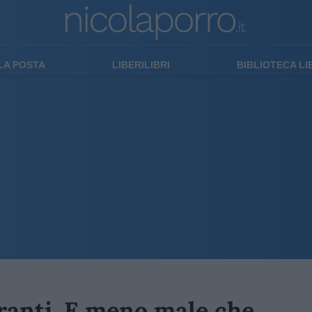
LA POSTA
LIBERILIBRI
BIBLIOTECA L
granti. E meno male che