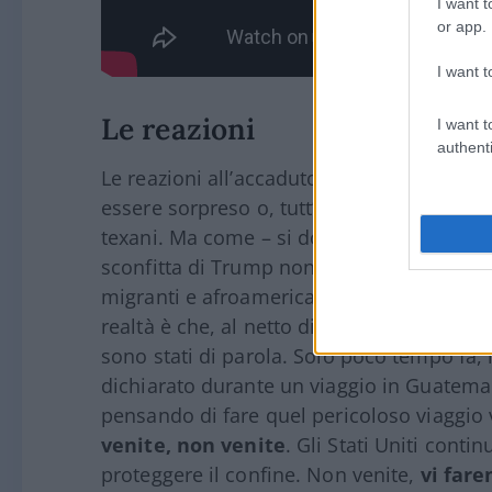
I want t
or app.
I want t
Le reazioni
I want t
authenti
Le reazioni all’accaduto sono state divers
essere sorpreso o, tutt’al più, imputa la co
texani. Ma come – si domandano stupiti – 
sconfitta di Trump non doveva mica porre f
migranti e afroamericani? Nah, devono ess
realtà è che, al netto di narrazioni politi
sono stati di parola. Solo poco tempo fa, i
dichiarato durante un viaggio in Guatemal
pensando di fare quel pericoloso viaggio 
venite, non venite
. Gli Stati Uniti conti
proteggere il confine. Non venite,
vi fare