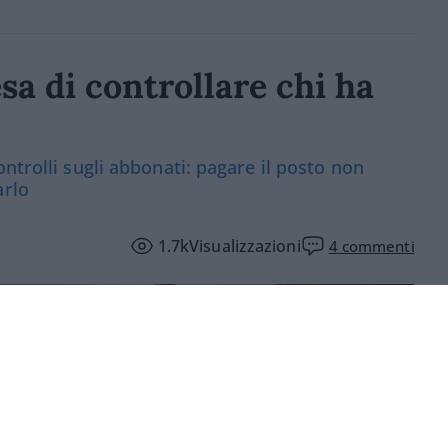
sa di controllare chi ha
ntrolli sugli abbonati: pagare il posto non
arlo
1.7k
Visualizzazioni
4
commenti