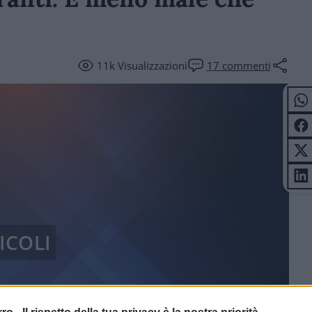
11k
Visualizzazioni
17
commenti
ICOLI