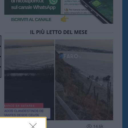
IL PIÙ LETTO DEL MESE
ESTERI
14.6k