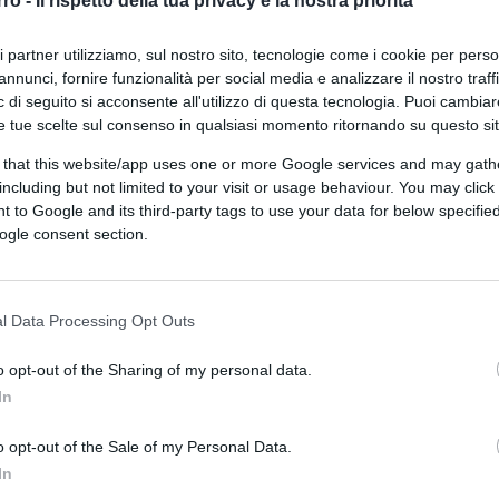
rro -
Il rispetto della tua privacy è la nostra priorità
ri partner utilizziamo, sul nostro sito, tecnologie come i cookie per pers
annunci, fornire funzionalità per social media e analizzare il nostro traff
 di seguito si acconsente all'utilizzo di questa tecnologia. Puoi cambiar
e tue scelte sul consenso in qualsiasi momento ritornando su questo si
 that this website/app uses one or more Google services and may gath
including but not limited to your visit or usage behaviour. You may click 
ferite su Google
CLICCA QUI
 to Google and its third-party tags to use your data for below specifi
ogle consent section.
nistrazione. Dopo la disastrosa
fuga
 accogliere negli Stati Uniti un numero
l Data Processing Opt Outs
o tornato nelle mani dei talebani, ecco che,
i dal Texas in cui si vedono agenti di
o opt-out of the Sharing of my personal data.
nti
provenienti da Haiti. Scene che hanno
In
e hanno messo in grande imbarazzo la Casa
ca della sua portavoce. E in effetti le
o opt-out of the Sale of my Personal Data.
In
nterpretazioni: i ranger cercano di