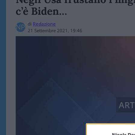
c’è Biden…
di
Redazione
21 Settembre 2021, 19:46
ART