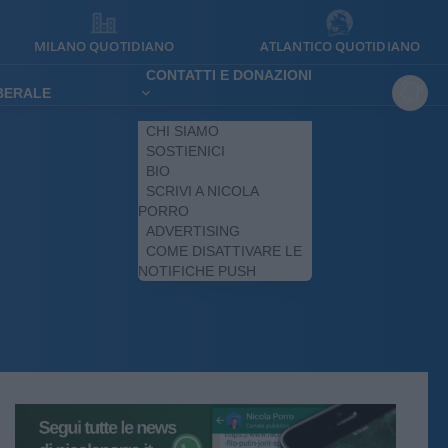
MILANO QUOTIDIANO
ATLANTICO QUOTIDIANO
CONTATTI E DONAZIONI
IBERALE
CHI SIAMO
SOSTIENICI
BIO
SCRIVI A NICOLA
PORRO
ADVERTISING
COME DISATTIVARE LE
NOTIFICHE PUSH