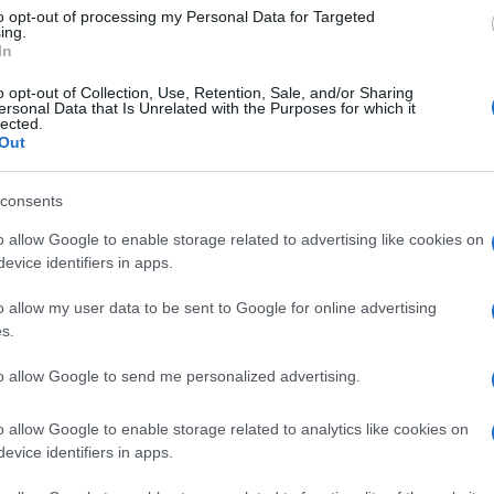
al proseguire la loro marcia arrivando in
to opt-out of processing my Personal Data for Targeted
ing.
 di cavalli e a colpire i poveri malcapitati
In
atevene in Messico!”.
o opt-out of Collection, Use, Retention, Sale, and/or Sharing
ersonal Data that Is Unrelated with the Purposes for which it
lected.
Out
consents
o allow Google to enable storage related to advertising like cookies on
evice identifiers in apps.
o allow my user data to be sent to Google for online advertising
s.
to allow Google to send me personalized advertising.
o allow Google to enable storage related to analytics like cookies on
evice identifiers in apps.