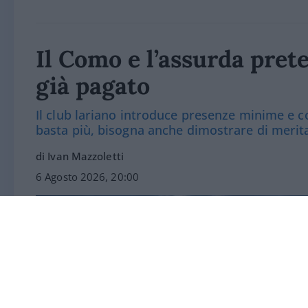
Il Como e l’assurda prete
già pagato
Il club lariano introduce presenze minime e co
basta più, bisogna anche dimostrare di merit
di Ivan Mazzoletti
6 Agosto 2026, 20:00