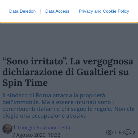
Data Deletion
Data Access
Privacy and Cookie Policy
Vai all'archivio delle vignette
“Sono irritato”. La vergognosa
dichiarazione di Gualtieri su
Spin Time
Il sindaco di Roma attacca la proprietà
dell'immobile. Ma a essere infuriati sono i
contribuenti italiani e chi segue le regole. Non chi
elogia una occupazione abusiva
di
Giorgio Spaziani Testa
1.6k
2
7 Agosto 2026, 10:32