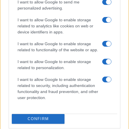
agiscono, hanno un peso. E la città, quel peso,
I want to allow Google to send me
oggi lo avverte tutto.
personalized advertising.
I want to allow Google to enable storage
Nicolaporro.it è anche su Whatsapp. È
related to analytics like cookies on web or
device identifiers in apps.
sufficiente
cliccare qui
per iscriversi al canale ed
essere sempre aggiornati (gratis).
I want to allow Google to enable storage
related to functionality of the website or app.
#FRANCESCA ALBANESE
#VITO LECCESE
I want to allow Google to enable storage
related to personalization.
12
I want to allow Google to enable storage
Leggi i commenti
related to security, including authentication
functionality and fraud prevention, and other
user protection.
SEDUTE SATIRICHE
Vignetta del 07/08/2026
CONFIRM