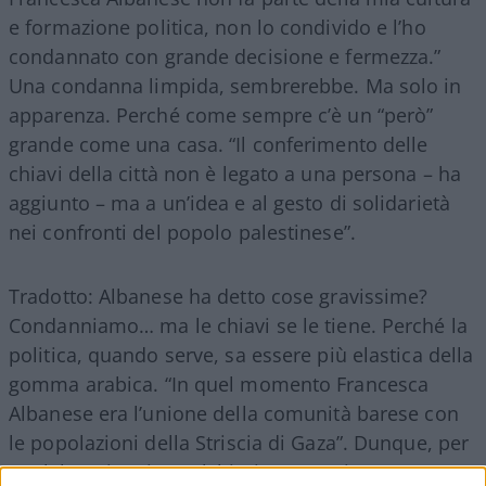
e formazione politica, non lo condivido e l’ho
condannato con grande decisione e fermezza.”
Una condanna limpida, sembrerebbe. Ma solo in
apparenza. Perché come sempre c’è un “però”
grande come una casa. “Il conferimento delle
chiavi della città non è legato a una persona – ha
aggiunto – ma a un’idea e al gesto di solidarietà
nei confronti del popolo palestinese”.
Tradotto: Albanese ha detto cose gravissime?
Condanniamo… ma le chiavi se le tiene. Perché la
politica, quando serve, sa essere più elastica della
gomma arabica. “In quel momento Francesca
Albanese era l’unione della comunità barese con
le popolazioni della Striscia di Gaza”. Dunque, per
qualche misteriosa alchimia semantica, una