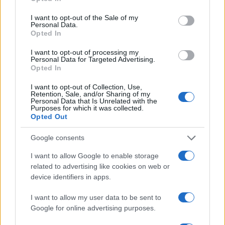
compatibili con lo spirito democratico di una
comunità che dovrebbe difendere la libertà di
I want to opt-out of the Sale of my
Personal Data.
stampa, non relativizzarla.
Opted In
I want to opt-out of processing my
La verità è che a Bari si è persa una grande
Personal Data for Targeted Advertising.
Opted In
occasione: quella di dire, senza acrobazie, che la
solidarietà verso un popolo non passa dalle
I want to opt-out of Collection, Use,
Retention, Sale, and/or Sharing of my
dichiarazioni discutibili di un singolo, e che la
Personal Data that Is Unrelated with the
Purposes for which it was collected.
difesa della libertà di stampa non si negozia per
Opted Out
ragioni di convenienza.
Google consents
I want to allow Google to enable storage
related to advertising like cookies on web or
Il sindaco Leccese si è trincerato dietro il valore
device identifiers in apps.
simbolico, dietro l’“idea” e non la persona. Ma è
I want to allow my user data to be sent to
proprio questa la trappola: le idee, quando si
Google for online advertising purposes.
incarnano in figure istituzionali che parlano e