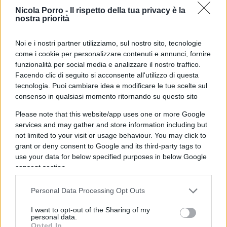
persona che oggi attacca la stampa e bacchetta i
Nicola Porro -
Il rispetto della tua privacy è la
nostra priorità
giornalisti sarebbe stata, ad agosto, la
personificazione della comunità barese. Una
Noi e i nostri partner utilizziamo, sul nostro sito, tecnologie
narrazione che neanche gli sceneggiatori più
come i cookie per personalizzare contenuti e annunci, fornire
fantasiosi oserebbero proporre.
funzionalità per social media e analizzare il nostro traffico.
Facendo clic di seguito si acconsente all'utilizzo di questa
tecnologia. Puoi cambiare idea e modificare le tue scelte sul
consenso in qualsiasi momento ritornando su questo sito
E infatti, quando gli chiedono se intenda ritirare il
Please note that this website/app uses one or more Google
riconoscimento – come richiesto dal centrodestra
services and may gather and store information including but
pugliese –, il sindaco
scivola su un tecnicismo
:
not limited to your visit or usage behaviour. You may click to
grant or deny consent to Google and its third-party tags to
“Non è una cittadinanza onoraria, non c’è alcun
use your data for below specified purposes in below Google
passo indietro formale da fare, c’è solo da
consent section.
valutare quello che dice Albanese, che è stato da
me fermamente condannato”. Peccato che la
Personal Data Processing Opt Outs
sostanza non cambi: la città resta legata a un
I want to opt-out of the Sharing of my
nome, a un volto e a dichiarazioni difficilmente
personal data.
Opted In