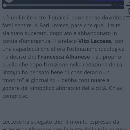
0:00
/
--:--
C’è un limite oltre il quale il buon senso dovrebbe
farsi sentire. A Bari, invece, pare che quel limite
sia stato superato, doppiato e abbandonato in
corsia d’emergenza. Il sindaco
Vito Leccese
, con
una caparbietà che sfiora l’ostinazione ideologica,
ha deciso che
Francesca Albanese
– sì, proprio
quella che dopo l’irruzione nella redazione de
La
Stampa
ha pensato bene di considerarlo un
“monito” ai giornalisti – debba continuare a
godere del simbolico abbraccio della città. Chiavi
comprese.
Leccese ha spiegato che “il monito espresso da
Francesca Albanese non fa parte della mia cultura