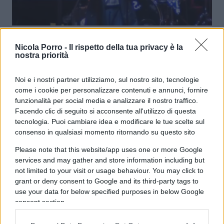
Albanese dal palco la spara grossa:
Nicola Porro -
Il rispetto della tua privacy è la
“Bimbi di Taranto come a Gaza”
nostra priorità
Noi e i nostri partner utilizziamo, sul nostro sito, tecnologie
di Franco Lodige
7.1k
come i cookie per personalizzare contenuti e annunci, fornire
2 Maggio 2026, 14:16
funzionalità per social media e analizzare il nostro traffico.
Facendo clic di seguito si acconsente all'utilizzo di questa
tecnologia. Puoi cambiare idea e modificare le tue scelte sul
consenso in qualsiasi momento ritornando su questo sito
Please note that this website/app uses one or more Google
services and may gather and store information including but
not limited to your visit or usage behaviour. You may click to
grant or deny consent to Google and its third-party tags to
use your data for below specified purposes in below Google
consent section.