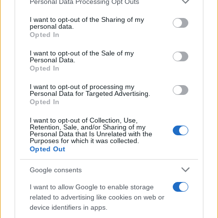
Personal Data Processing Opt Outs
I want to opt-out of the Sharing of my
“Non sempre condividiamo le sue
personal data.
Opted In
posizioni”. Pure l’Onu scarica
Albanese
I want to opt-out of the Sale of my
Personal Data.
Opted In
di Franco Lodige
6k
I want to opt-out of processing my
14 Febbraio 2026, 16:16
Personal Data for Targeted Advertising.
Opted In
I want to opt-out of Collection, Use,
Retention, Sale, and/or Sharing of my
Personal Data that Is Unrelated with the
Purposes for which it was collected.
Opted Out
Google consents
I want to allow Google to enable storage
related to advertising like cookies on web or
device identifiers in apps.