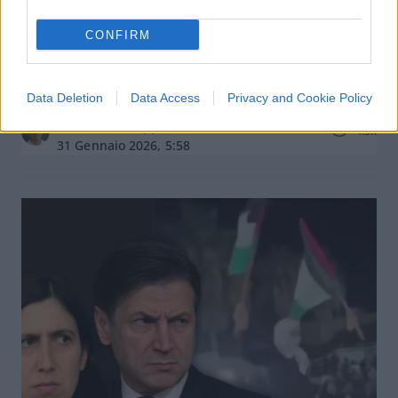
CONFIRM
Anche nel Giorno della Memoria i
Pro Pal lasciano il loro segno
Data Deletion
Data Access
Privacy and Cookie Policy
di
Nathan Greppi
4.5k
31 Gennaio 2026, 5:58