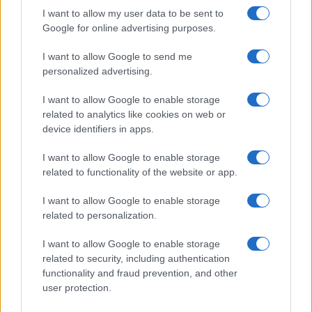
I want to allow my user data to be sent to
Google for online advertising purposes.
Indovinate chi è il nemico
dell’umanità e di Francesca
I want to allow Google to send me
personalized advertising.
Albanese?
I want to allow Google to enable storage
related to analytics like cookies on web or
di
Marco Taradash
8.8k
device identifiers in apps.
13 Febbraio 2026, 18:00
I want to allow Google to enable storage
related to functionality of the website or app.
I want to allow Google to enable storage
related to personalization.
I want to allow Google to enable storage
related to security, including authentication
functionality and fraud prevention, and other
user protection.