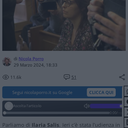
di
Nicola Porro
29 Marzo 2024, 18:33
11.6k
51
Segui nicolaporro.it su Google
CLICCA QUI
Ascolta l'articolo
0:00
/
--:--
Parliamo di
Ilaria
Salis
. Ieri c’è stata l’udienza in