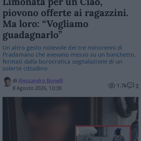
Limonata per un Ciao,
piovono offerte ai ragazzini.
Ma loro: “Vogliamo
guadagnarlo”
Un altro gesto notevole dei tre minorenni di
Pradamano che avevano messo su un banchetto,
fermati dalla burocratica segnalazione di un
solerte cittadino
di
Alessandro Bonelli
1.7k
3
8 Agosto 2026, 10:30