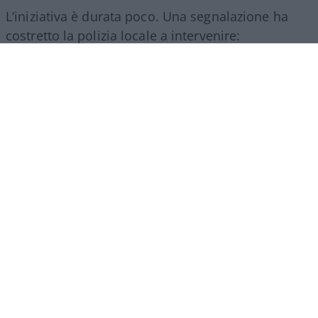
L’iniziativa è durata poco. Una segnalazione ha
costretto la polizia locale a intervenire:
ovviamente mancavano le autorizzazioni per la
somministrazione di alimenti e bevande e così i
ragazzi hanno dovuto chiudere.
Ne abbiamo
parlato in maniera più approfondita qui
.