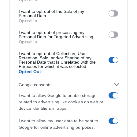
condannino politici e collettivi di destra, tutto il
I want to opt-out of the Sale of my
resto non gliene frega una ceppa.
Personal Data.
Opted In
I want to opt-out of processing my
Personal Data for Targeted Advertising.
Opted In
È del tutto evidente che se la Salis sta in carcere è
innanzitutto colpa sua. È colpa del fatto che la
I want to opt-out of Collection, Use,
Retention, Sale, and/or Sharing of my
professoressa ha preso il suo zainetto con dentro
Personal Data that Is Unrelated with the
Purposes for which it was collected.
un manganello ed è andata a fare casino in un
Opted Out
posto in cui purtroppo non si può fare casino.
Io
sono dell’idea che la Salis debba uscire dalla
Google consents
galera
, però renderla l’eroina della sinistra anche
I want to allow Google to enable storage
no. E non si possono accusare la Meloni ed il
related to advertising like cookies on web or
governo italiano di essere colpevole di situazione.
device identifiers in apps.
È ridicolo. Su questo, oggi Salvatore Merlo è
I want to allow my user data to be sent to
stupendo. Sul Foglio scrive: “È una giovane
Google for online advertising purposes.
militante dei centri sociali, arrestata a Budapest