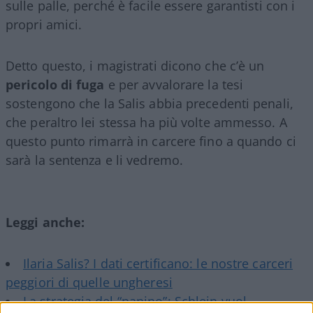
sulle palle, perché è facile essere garantisti con i
propri amici.
Detto questo, i magistrati dicono che c’è un
pericolo di fuga
e per avvalorare la tesi
sostengono che la Salis abbia precedenti penali,
che peraltro lei stessa ha più volte ammesso. A
questo punto rimarrà in carcere fino a quando ci
sarà la sentenza e li vedremo.
Leggi anche:
Ilaria Salis? I dati certificano: le nostre carceri
peggiori di quelle ungheresi
La strategia del “panino”: Schlein vuol