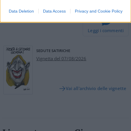
#ILARIA SALIS
Data Deletion
Data Access
Privacy and Cookie Policy
51
Leggi i commenti
SEDUTE SATIRICHE
Vignetta del 07/08/2026
Vai all'archivio delle vignette