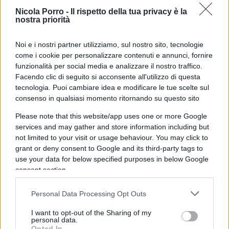
candidare Ilaria Salis
Nicola Porro -
Il rispetto della tua privacy è la
nostra priorità
Repubblica
su questa vicenda titola: “Salis resta in
Noi e i nostri partner utilizziamo, sul nostro sito, tecnologie
cella, Meloni l’ha abbandonata al castigo di
come i cookie per personalizzare contenuti e annunci, fornire
Orban”. Io veramente non ho parole.
Repubblica
è
funzionalità per social media e analizzare il nostro traffico.
lo stesso giornale che quando i magistrati
Facendo clic di seguito si acconsente all'utilizzo di questa
tecnologia. Puoi cambiare idea e modificare le tue scelte sul
vengono minimamente attaccati dai politici,
consenso in qualsiasi momento ritornando su questo sito
urlano e strillano come delle oche starnazzanti?
Oggi, invece, sostengono che il Presidente del
Please note that this website/app uses one or more Google
services and may gather and store information including but
Consiglio italiano dovrebbe intervenire sui
not limited to your visit or usage behaviour. You may click to
magistrati di un altro paese dell’Unione Europea,
grant or deny consent to Google and its third-party tags to
semplicemente perché l’imputata è una
use your data for below specified purposes in below Google
consent section.
comunista amica loro. Ragazzi, vi rendete conto
della contraddizione? Questo dimostra che a
Personal Data Processing Opt Outs
Repubblica
della separazione dei ruoli dei
magistrati
non gliene fotte nulla. Loro vogliono
I want to opt-out of the Sharing of my
personal data.
semplicemente
magistrati di sinistra
che
Opted In