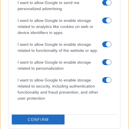
I want to allow Google to send me
con un manganello nello zaino. Non è Altiero
personalized advertising.
Spinelli”.
I want to allow Google to enable storage
related to analytics like cookies on web or
Video
device identifiers in apps.
Player
I want to allow Google to enable storage
related to functionality of the website or app.
I want to allow Google to enable storage
related to personalization.
I want to allow Google to enable storage
related to security, including authentication
00:00
05:15
functionality and fraud prevention, and other
user protection.
Nicola Porro, dalla Zuppa di Porro del 29 marzo
2024
CONFIRM