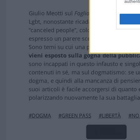
authenti
Giulio Meotti sul
Foglio
, conduce una batt
Lgbt, nonostante ricada anch’egli, talvolt
“canceled people”, coloro che sono stati r
espresso un parere scettico nei confronti
Sono temi su cui una parte di attivisti non
vieni esposto sulla gogna della pubblic
sono incappati in questo infausto e singo
contenuti in sé, ma sul dogmatismo: se un
dogma, e quindi alla mancanza di pensiero
suoi articoli è facile accorgersi di quant
polarizzando nuovamente la sua battaglia
#DOGMA
#GREEN PASS
#LIBERTÀ
#NO
Pagina
Precedente