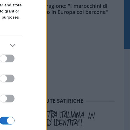
Meloni aveva ragione: "I marocchini di
er and store
Ceuta sbarcano in Europa col barcone"
to grant or
ed purposes
SEDUTE SATIRICHE