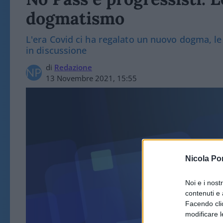
dogmatismo
L'era Covid ci ha regalato un nuovo dogma, 
in discussione
di
Redazione
13 Novembre 2021, 15:55
Nicola Po
Noi e i nost
contenuti e 
POL
Facendo clic
modificare l