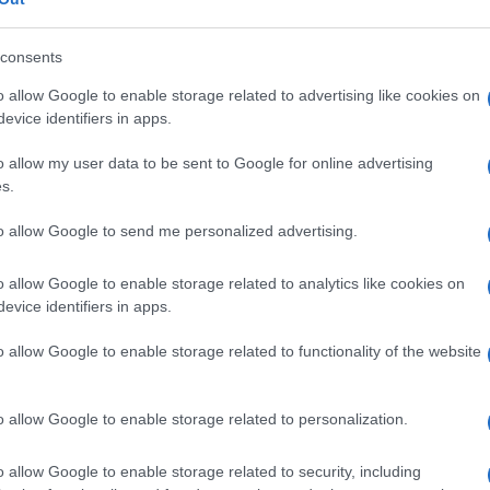
ti, negazionisti, No Vax.
È il dogma dei
a vecchia) veste si riscoprono dogmatici di
consents
è giusto criticare.
o allow Google to enable storage related to advertising like cookies on
evice identifiers in apps.
 che sulle colonne di importanti quotidiani
o allow my user data to be sent to Google for online advertising
azionalità, oggi vengono ridicolizzati
s.
nulla a che fare con No Vax o fascisti.
La
n tecnico-medico
. La tendenza dogmatica è
to allow Google to send me personalized advertising.
nestrone informe, alzando il muro
o allow Google to enable storage related to analytics like cookies on
lenti, quelli dell’assalto alla Cgil, per
evice identifiers in apps.
 per capire questi movimenti, nati nella
 nella violenza delle piazze italiane. Il dogma
o allow Google to enable storage related to functionality of the website
o su di un polo: il risultato è
ea ponti, ma porte di legno massiccio, quasi
o allow Google to enable storage related to personalization.
o allow Google to enable storage related to security, including