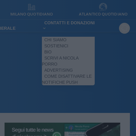
MILANO QUOTIDIANO
ATLANTICO QUOTIDIANO
CONTATTI E DONAZIONI
IBERALE
CHI SIAMO
SOSTIENICI
BIO
SCRIVI A NICOLA
PORRO
ADVERTISING
COME DISATTIVARE LE
NOTIFICHE PUSH