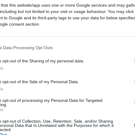
 that this website/app uses one or more Google services and may gath
including but not limited to your visit or usage behaviour. You may click 
 to Google and its third-party tags to use your data for below specifi
ogle consent section.
l Data Processing Opt Outs
o opt-out of the Sharing of my personal data.
In
ferite su Google
CLICCA QUI
o opt-out of the Sale of my Personal Data.
In
to opt-out of processing my Personal Data for Targeted
ing.
In
i, nel post pandemia. Ma non solo: vecchie
o opt-out of Collection, Use, Retention, Sale, and/or Sharing
lano, dando vita a risultati nuovi ma che
ersonal Data that Is Unrelated with the Purposes for which it
lected.
een Pass
sono amalgamati in un
Out