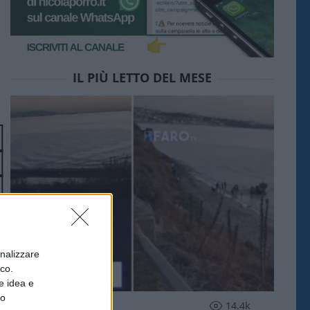
IL PIÙ LETTO DEL MESE
onalizzare
ico.
e idea e
to
ESTERI
14.4k