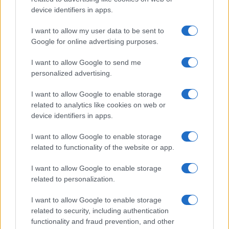
lavoro per mettere la parola fine a certi scandali.
device identifiers in apps.
Emblematica la testimonianza del sindaco barese:
I want to allow my user data to be sent to
“Rispetto al voto di scambio, è una cosa che non
Google for online advertising purposes.
mi sorprende. Per primo, come sapete, durante le
ultime elezioni ho fatto delle denunce
I want to allow Google to send me
personalized advertising.
circostanziate, ne ho fatte 3 e 2 di quelle denunce
erano persone che votavano per me e le liste
I want to allow Google to enable storage
legate al mio nome. Purtroppo l’inquinamento del
related to analytics like cookies on web or
device identifiers in apps.
voto, la corruzione, la compravendita del voto c’è
ed è una cosa che dobbiamo attenzionare tutti.
I want to allow Google to enable storage
Come ho detto più volte va alzato il livello di
related to functionality of the website or app.
guardia, vanno aumentati gli anticorpi. Lo devono
I want to allow Google to enable storage
fare tutte le forze politiche, a cominciare da chi
related to personalization.
amministra. Non so nello specifico cosa è
accaduto, aspetto di capire l’evoluzione della
I want to allow Google to enable storage
related to security, including authentication
indagine e degli arresti di stamattina”.
functionality and fraud prevention, and other