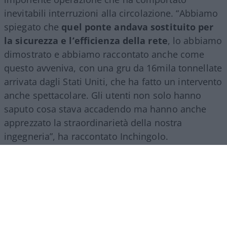
inevitabili interruzioni alla circolazione. “Abbiamo
spiegato che
quel ponte andava sostituito per
la sicurezza e l’efficienza della rete
, lo abbiamo
dimostrato e abbiamo raccontato anche come
questo avveniva, con una gru da 16mila tonnellate
arrivata dagli Stati Uniti, che ha fatto un intervento
anche spettacolare. Gli utenti non solo hanno
saputo cosa stava accadendo ma hanno anche
apprezzato la straordinarietà della nostra
ingegneria”, ha raccontato Inchingolo.
Il racconto del Gruppo Fs, ha aggiunto l’esperto, si
estende poi a tutte le attività svolte nel mondo.
“Siamo molto presenti all’estero, lo facciamo con
il trasporto treni ma soprattutto con l’ingegneria:
la metropolitana di Riad è stata fatta con la