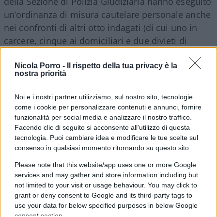
della Sezione di Polizia Giudiziaria hanno eseguito
un’ordinanza di misura cautelare personale anche
nei confronti di altri otto indagati (di cui uno in
carcere, cinque ai domiciliari e due divieti di
dimora nel Comune di Triggiano. Un “
collaudato
accordo illecito
” quanto emerso dalle indagini,
Nicola Porro -
Il rispetto della tua privacy è la
nostra priorità
con l’obiettivo di far rieleggere il sindaco e due
consiglieri comunali che non risultano destinatari
Noi e i nostri partner utilizziamo, sul nostro sito, tecnologie
di alcuna misura. “Le dinamiche inerenti gli illeciti
come i cookie per personalizzare contenuti e annunci, fornire
funzionalità per social media e analizzare il nostro traffico.
elettorali” a Bari trovano “riscontro effettivamente
Facendo clic di seguito si acconsente all'utilizzo di questa
nelle indagini di altri procedimenti penali inerenti
tecnologia. Puoi cambiare idea e modificare le tue scelte sul
diverse tornate elettorali e in diversi territori (Bari,
consenso in qualsiasi momento ritornando su questo sito
Ceglie del Campo, Grumo Appula) a conferma
Please note that this website/app uses one or more Google
dell’esistenza di un
sistema politico clientelare
services and may gather and store information including but
e di una macchina organizzativa che si attiva con
not limited to your visit or usage behaviour. You may click to
grant or deny consent to Google and its third-party tags to
modalità illecite in ogni competizione elettorale”,
use your data for below specified purposes in below Google
quanto si legge nell’ordinanza firmata dal gip
consent section.