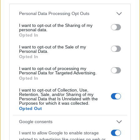
Paola Angela De Santis.
Personal Data Processing Opt Outs
I want to opt-out of the Sharing of my
personal data.
Leggi anche:
Opted In
I want to opt-out of the Sale of my
La frase choc di Emiliano su Decaro. Perché
Personal Data.
Opted In
nessuno grida allo scandalo?
I want to opt-out of processing my
Personal Data for Targeted Advertising.
La giustizia farà il suo corso e il garantismo è alla
Opted In
base della civiltà. Ma quanto accaduto nelle
I want to opt-out of Collection, Use,
ultime settimane in Puglia, nello specifico a Bari,
Retention, Sale, and/or Sharing of my
Personal Data that Is Unrelated with the
smonta una certa narrazione della sinistra.
Purposes for which it was collected.
Opted Out
Nonostante i passi avanti fatti nel corso degli
ultimi anni,
esiste e resiste una certa micro-
Google consents
criminalità
. Non per colpa di
Emiliano
o di
I want to allow Google to enable storage
Decaro
, sia chiaro, ma serve ancora un grande
related to advertising like cookies on web or