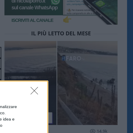
IL PIÙ LETTO DEL MESE
onalizzare
ico.
e idea e
to
ESTERI
14.9k