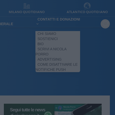
MILANO QUOTIDIANO
ATLANTICO QUOTIDIANO
CONTATTI E DONAZIONI
IBERALE
CHI SIAMO
SOSTIENICI
BIO
SCRIVI A NICOLA
PORRO
ADVERTISING
COME DISATTIVARE LE
NOTIFICHE PUSH