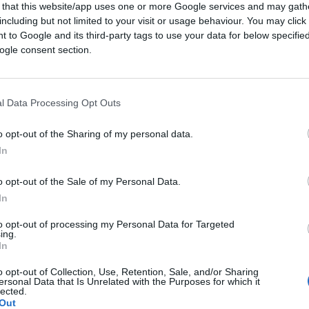
 that this website/app uses one or more Google services and may gath
including but not limited to your visit or usage behaviour. You may click 
 to Google and its third-party tags to use your data for below specifi
ogle consent section.
l Data Processing Opt Outs
02:02
o opt-out of the Sharing of my personal data.
In
esso se a trattare così una donna fosse
timatissimo infettivologo da due anni sugli
o opt-out of the Sale of my Personal Data.
 giù il finimondo. Invece per ora non si
In
l “stai zitta” che
Massimo Galli
ha rifilato
to opt-out of processing my Personal Data for Targeted
che volta inviato i suoi contributi anche al
ing.
In
o opt-out of Collection, Use, Retention, Sale, and/or Sharing
ersonal Data that Is Unrelated with the Purposes for which it
lected.
Out