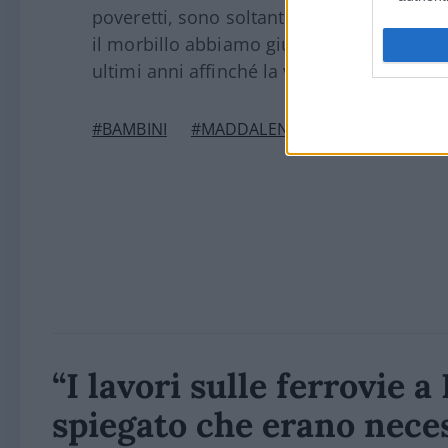
poveretti, sono soltanto 36 i bambini mor
il morbillo abbiamo giustamente menato 
ultimi anni affinché la vaccinazione del va
#BAMBINI
#MADDALENA LOY
#MASSIMO 
“I lavori sulle ferrovie 
spiegato che erano nece