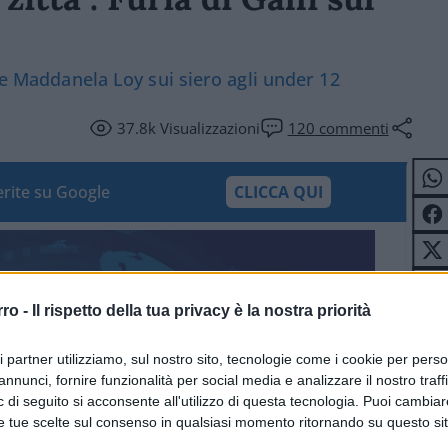
i e Maddanela Loy sui siero agli under 12
37.8k
Visualizzazioni
120
commenti
ferite su Google
CLICCA QUI
rro -
Il rispetto della tua privacy è la nostra priorità
ri partner utilizziamo, sul nostro sito, tecnologie come i cookie per pers
annunci, fornire funzionalità per social media e analizzare il nostro traff
 di seguito si acconsente all'utilizzo di questa tecnologia. Puoi cambiar
e tue scelte sul consenso in qualsiasi momento ritornando su questo si