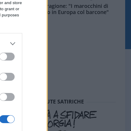
er and store
Meloni aveva ragione: "I marocchini di
to grant or
Ceuta sbarcano in Europa col barcone"
ed purposes
SEDUTE SATIRICHE