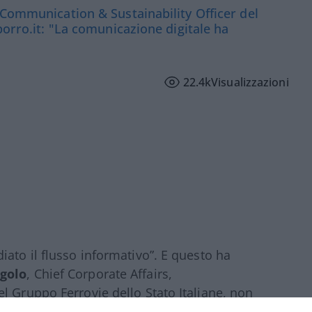
 Communication & Sustainability Officer del
porro.it: "La comunicazione digitale ha
22.4k
Visualizzazioni
iato il flusso informativo”. E questo ha
golo
, Chief Corporate Affairs,
l Gruppo Ferrovie dello Stato Italiane, non
 le gestisce quotidianamente attraverso il