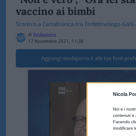
vaccino ai bimbi
Scontro a Cartabianca tra l'infettivologo Gall
di
Redazione
17 Novembre 2021, 11:38
Aggiungi nicolaporro.it alle tue fonti pre
Video
Player
Nicola Po
Noi e i nost
contenuti e 
Facendo clic
modificare l