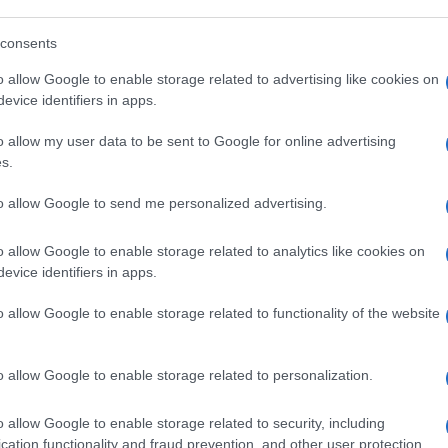
nte di vaccini e coronavirus. Motivo del
non appena l’Ema darà il via libera, di
consents
ambini. Maddalena Loy espone dei dubbi,
o allow Google to enable storage related to advertising like cookies on
munizzare gli under 12 per tenere aperte le
evice identifiers in apps.
a intervista
– anche dal noto epidemiologo
ta: “L’affermazione che non sia rilevante la
o allow my user data to be sent to Google for online advertising
s.
i è fatto mendace, soprattutto con l’attuale
questo”, ribatte la Loy, “noi le guardiamo
to allow Google to send me personalized advertising.
staffe: “
Con questo tipo di personaggi
la loro verità rivelata”. E non è servito
o allow Google to enable storage related to analytics like cookies on
evice identifiers in apps.
mbi, è solo quella di avere meno fretta,
 Vaia
, direttore dello Spallanzani di Roma,
o allow Google to enable storage related to functionality of the website
so, sbatte i pugni sul tavolo: “
Ora lei sta
o che sta facendo è un comportamento
o allow Google to enable storage related to personalization.
a lei si tace e fa finire un ragionamento. Lei
zioni degli altri. Questa è maleducazione”.
o allow Google to enable storage related to security, including
signora ci viene a dire che in fondo,
cation functionality and fraud prevention, and other user protection.