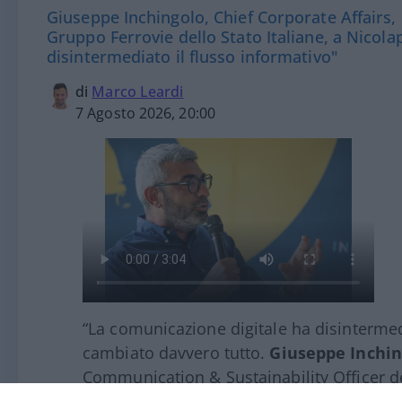
Giuseppe Inchingolo, Chief Corporate Affairs,
Gruppo Ferrovie dello Stato Italiane, a Nicola
disintermediato il flusso informativo"
di
Marco Leardi
7 Agosto 2026, 20:00
“La comunicazione digitale ha disintermed
cambiato davvero tutto.
Giuseppe Inchin
Communication & Sustainability Officer de
solo conosce al meglio tali dinamiche, ma