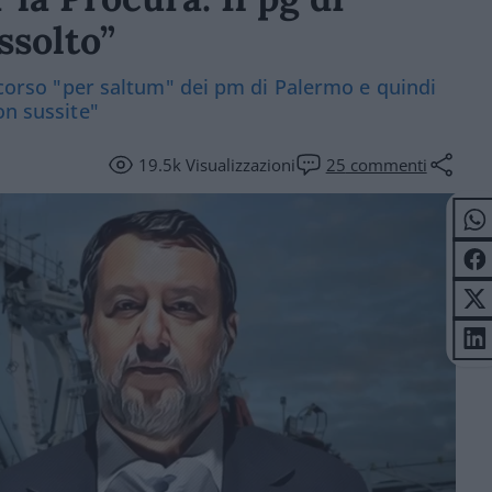
ssolto”
ricorso "per saltum" dei pm di Palermo e quindi
on sussite"
19.5k
Visualizzazioni
25
commenti