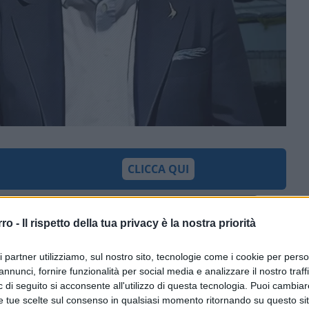
CLICCA QUI
rro -
Il rispetto della tua privacy è la nostra priorità
0:00
/
--:--
rigetto del ricorso
per saltum
dei pm di
ri partner utilizziamo, sul nostro sito, tecnologie come i cookie per pers
ne “perché il fatto non sussiste” del
annunci, fornire funzionalità per social media e analizzare il nostro traff
 di seguito si acconsente all'utilizzo di questa tecnologia. Puoi cambiar
estro di persona e rifiuto di atti d’ufficio.
e tue scelte sul consenso in qualsiasi momento ritornando su questo si