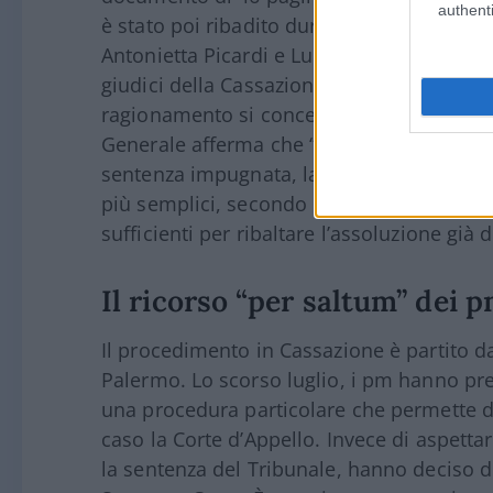
authenti
è stato poi ribadito durante la requisitoria
Antonietta Picardi e Luigi Giordano. La lo
giudici della Cassazione di
rigettare il r
ragionamento si concentra sulla solidità 
Generale afferma che “il ricorso non dimos
sentenza impugnata, la sussistenza di tutti
più semplici, secondo loro, l’appello dei 
sufficienti per ribaltare l’assoluzione già
Il ricorso “per saltum” dei 
Il procedimento in Cassazione è partito d
Palermo. Lo scorso luglio, i pm hanno pre
una procedura particolare che permette di
caso la Corte d’Appello. Invece di aspett
la sentenza del Tribunale, hanno deciso di