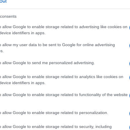
Out
el 2019
consents
 radici in un evento di cinque anni fa,
o allow Google to enable storage related to advertising like cookies on
evice identifiers in apps.
nave Open Arms, gestita da
a, si trovò in acque internazionali con a
o allow my user data to be sent to Google for online advertising
 per 19 giorni, in una situazione di stallo
s.
 pubblici ministeri di Palermo hanno
to allow Google to send me personalized advertising.
ste di ministro, non avesse consentito lo
rsi giorni. Questo comportamento ha
o allow Google to enable storage related to analytics like cookies on
 di lui.
evice identifiers in apps.
o allow Google to enable storage related to functionality of the website
enerale della Cassazione
o allow Google to enable storage related to personalization.
ale della Cassazione ha depositato un
o allow Google to enable storage related to security, including
sua valutazione preliminare. Questo parere