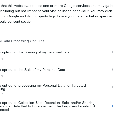
uciale presso la Corte di Cassazione a
 that this website/app uses one or more Google services and may gath
vicenda della nave Open Arms del 2019. La
including but not limited to your visit or usage behaviour. You may click 
a Vessichelli, deve valutare un ricorso
 to Google and its third-party tags to use your data for below specifi
rmo che mira a impugnare l’assoluzione di
ogle consent section.
erno e attuale leader della Lega. Ma per la
l Data Processing Opt Outs
Salvini
o opt-out of the Sharing of my personal data.
In
Matteo Salvini, ha parlato chiaro arrivando
o opt-out of the Sale of my Personal Data.
orso dei pm palermitani come “totalmente
In
sa su un precedente giudizio. In primo
to opt-out of processing my Personal Data for Targeted
a già assolto Salvini. L’assoluzione, arrivata
ing.
In
n la formula “perché il fatto non sussiste”.
e a Salvini riguardavano il reato di
o opt-out of Collection, Use, Retention, Sale, and/or Sharing
ersonal Data that Is Unrelated with the Purposes for which it
tti di ufficio.
lected.