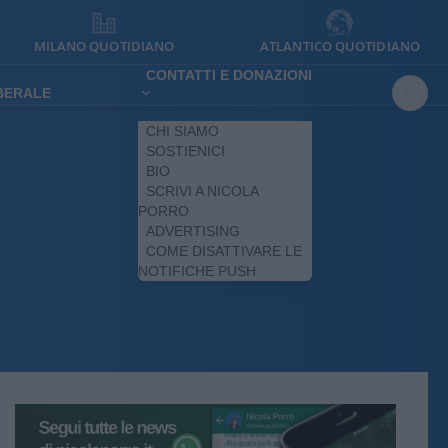
MILANO QUOTIDIANO
ATLANTICO QUOTIDIANO
CONTATTI E DONAZIONI
IBERALE
CHI SIAMO
SOSTIENICI
BIO
SCRIVI A NICOLA
PORRO
ADVERTISING
COME DISATTIVARE LE
NOTIFICHE PUSH