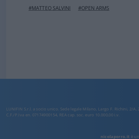
#MATTEO SALVINI
#OPEN ARMS
LUNIFIN S.r.l. a socio unico. Sede legale Milano, Largo F. Richini, 2/A,
C.F./P.Iva en. 07174900154, REA cap. soc. euro 10.000,00 i.v.
nicolaporro.it
è una