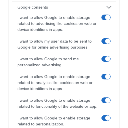
terzo”
Google consents
Stefan Schwoch sui social: "Tutta colpa delle
I want to allow Google to enable storage
zecche comuniste e dei giudici che cantano bella
related to advertising like cookies on web or
ciao"
device identifiers in apps.
di
Redazione
I want to allow my user data to be sent to
2.4k
1
7 Agosto 2026, 16:02
Google for online advertising purposes.
I want to allow Google to send me
personalized advertising.
I want to allow Google to enable storage
related to analytics like cookies on web or
device identifiers in apps.
I want to allow Google to enable storage
related to functionality of the website or app.
I want to allow Google to enable storage
related to personalization.