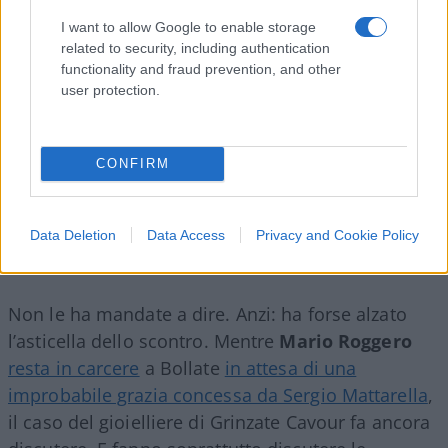
I want to allow Google to enable storage
related to security, including authentication
functionality and fraud prevention, and other
user protection.
CONFIRM
Data Deletion
Data Access
Privacy and Cookie Policy
Non le ha mandate a dire. Anzi: ha forse alzato
l’asticella dello scontro. Mentre
Mario Roggero
resta in carcere
a Bollate
in attesa di una
improbabile grazia concessa da Sergio Mattarella
,
il caso del gioielliere di Grinzate Cavour fa ancora