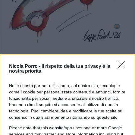
Nicola Porro -
Il rispetto della tua privacy è la
nostra priorità
VIGNETTA DEL
VIGNETTA DEL
20/05/2026
22/05/2026
Noi e i nostri partner utilizziamo, sul nostro sito, tecnologie
come i cookie per personalizzare contenuti e annunci, fornire
funzionalità per social media e analizzare il nostro traffico.
Le vignette satiriche di
Beppe Fantin
, illustratore
Facendo clic di seguito si acconsente all'utilizzo di questa
trevigiano, nascono dalla passione dell'autore per
tecnologia. Puoi cambiare idea e modificare le tue scelte sul
consenso in qualsiasi momento ritornando su questo sito
dare voce a situazioni, non solo politiche, attraverso i
disegni utilizzando da sempre la tecnica riconoscibile
Please note that this website/app uses one or more Google
services and may gather and store information including but