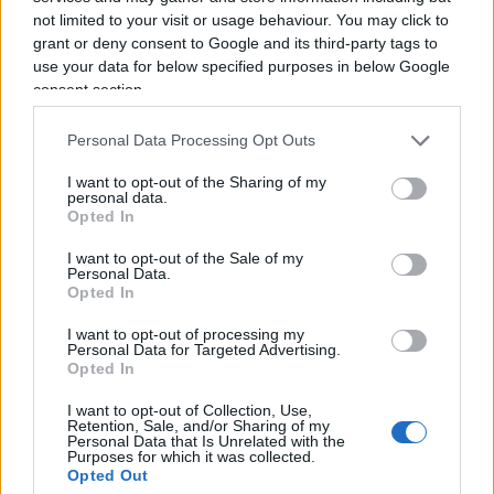
dell'acquerello. Orgogliosamente un liberale di
not limited to your visit or usage behaviour. You may click to
centrodestra, il vignettista non fatica a trovare le sue
grant or deny consent to Google and its third-party tags to
ispirazioni dall’attuale sinistra, che a suo dire, mai
use your data for below specified purposes in below Google
come in questo momento sta dando il “meglio” di sé.
consent section.
La satira è libertà di espressione o almeno lo è fino a
Personal Data Processing Opt Outs
quando non supera l’indecenza, fino a quando non
offende e non è volgare. Una frase di Alexander
I want to opt-out of the Sharing of my
personal data.
Pushkin lo accompagna da sempre: “Dove non arriva
Opted In
la spada della legge, là giunge la frusta della satira”.
I want to opt-out of the Sale of my
Personal Data.
Opted In
I want to opt-out of processing my
Personal Data for Targeted Advertising.
Opted In
L’ex bomber a gamba tesa sul
I want to opt-out of Collection, Use,
Retention, Sale, and/or Sharing of my
caso Roggero: “L’errore è
Personal Data that Is Unrelated with the
Purposes for which it was collected.
stato non aver ammazzato il
Opted Out