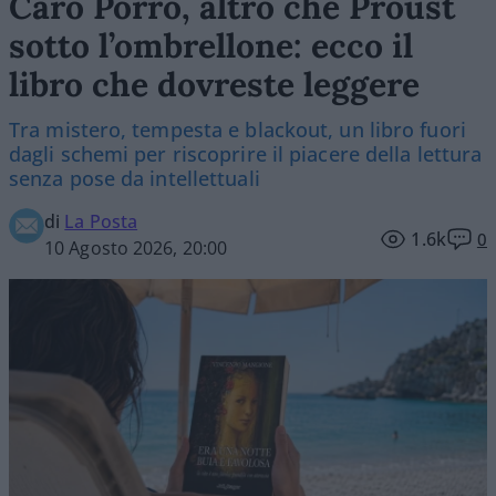
Caro Porro, altro che Proust
sotto l’ombrellone: ecco il
libro che dovreste leggere
Tra mistero, tempesta e blackout, un libro fuori
dagli schemi per riscoprire il piacere della lettura
senza pose da intellettuali
di
La Posta
1.6k
0
10 Agosto 2026, 20:00