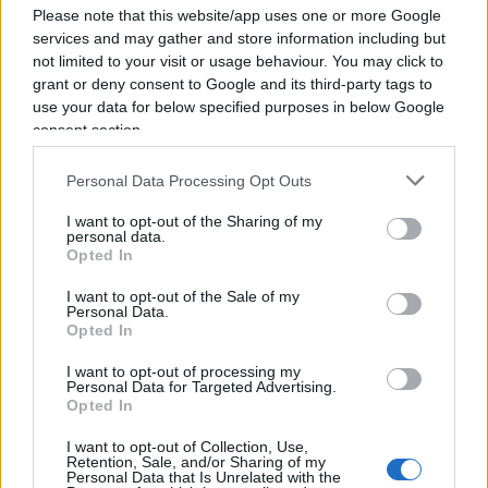
proteggere i fragili e mantenere elevata
Please note that this website/app uses one or more Google
services and may gather and store information including but
l’immunità. Noi monitoriamo giorno per giorno,
not limited to your visit or usage behaviour. You may click to
confrontandoci con i colleghi europei per
grant or deny consent to Google and its third-party tags to
intercettare subito i segnali di allarme anche con
use your data for below specified purposes in below Google
attività di sequenziamento dei patogeni”.
consent section.
Brusaferro ha poi concluso il suo ennesimo
Personal Data Processing Opt Outs
intervento allarmistico esortando i cittadini a
utilizzare le mascherine nelle situazioni a maggior
I want to opt-out of the Sharing of my
personal data.
rischio (quali?), ciò a causa del fatto – a suo dire-
Opted In
che la stagione estiva favorisce i contatti sociali,
I want to opt-out of the Sale of my
pensate un po’.
Personal Data.
Opted In
L’allarmismo di Locatelli
I want to opt-out of processing my
Personal Data for Targeted Advertising.
Opted In
I want to opt-out of Collection, Use,
Ancora più drastico Locatelli che, nonostante
il
Retention, Sale, and/or Sharing of my
Personal Data that Is Unrelated with the
più che rassicurante dato fornito dai