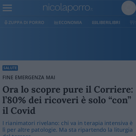
ECONOMIA
LIBERILIBRI
SHOP
SOSTIENICI
SALUTE
FINE EMERGENZA MAI
Ora lo scopre pure il Corriere:
l’80% dei ricoveri è solo “con”
il Covid
I rianimatori rivelano: chi va in terapia intensiva è
lì per altre patologie. Ma sta ripartendo la liturgia