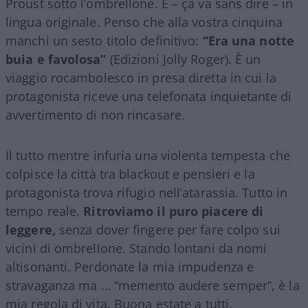
Proust sotto l’ombrellone. E – ça va sans dire – in
lingua originale. Penso che alla vostra cinquina
manchi un sesto titolo definitivo:
“Era una notte
buia e favolosa”
(Edizioni Jolly Roger). È un
viaggio rocambolesco in presa diretta in cui la
protagonista riceve una telefonata inquietante di
avvertimento di non rincasare.
Il tutto mentre infuria una violenta tempesta che
colpisce la città tra blackout e pensieri e la
protagonista trova rifugio nell’atarassia. Tutto in
tempo reale.
Ritroviamo il puro piacere di
leggere,
senza dover fingere per fare colpo sui
vicini di ombrellone. Stando lontani da nomi
altisonanti. Perdonate la mia impudenza e
stravaganza ma … “memento audere semper”, è la
mia regola di vita. Buona estate a tutti.