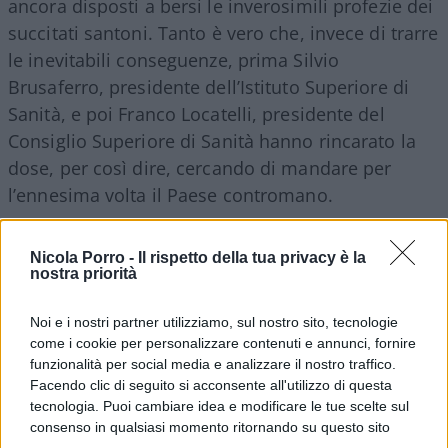
ancora disposti a bersi le inverosimili profezie dei
succitati santoni. Tanto è vero che, invece di trarre
le inevitabili conseguenze, prima Silvio
Brusaferro, presidente dell’Istituto Superiore di
Sanità, e poi Franco Locatelli, presidente del
Consiglio Superiore di Sanità hanno rincarato la
dose, per così dire, cercando di mandare per
l’ennesima volta il Paese contromano.
L’affondo di Brusaferro
Nicola Porro -
Il rispetto della tua privacy è la
nostra priorità
Il primo, intervistato dal
Corriere della Sera
, ha
Noi e i nostri partner utilizziamo, sul nostro sito, tecnologie
dichiarato che “
non è corretto sottovalutare il
come i cookie per personalizzare contenuti e annunci, fornire
Covid”
ma “occorre monitorarlo ed affrontarlo
funzionalità per social media e analizzare il nostro traffico.
modulando le azioni. Oggi credo che la
Facendo clic di seguito si acconsente all'utilizzo di questa
popolazione abbia imparato a usare precauzioni
tecnologia. Puoi cambiare idea e modificare le tue scelte sul
consenso in qualsiasi momento ritornando su questo sito
nelle situazioni a rischio. Però dobbiamo