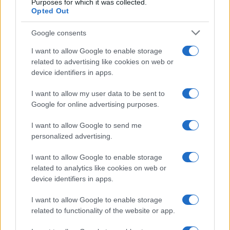
Purposes for which it was collected.
Opted Out
rianimatori
, i quali osservano la realtà della
malattia dalla trincea di un ospedale, sferra un
Google consents
poderoso calcio alla lattina. Intervistato da
I want to allow Google to enable storage
Repubblica
, che in premessa al pezzo lo ha definito
related to advertising like cookies on web or
“uno degli esperti più ascoltati dal governo”,
device identifiers in apps.
Locatelli è partito lancia in resta con la quarta
I want to allow my user data to be sent to
dose del vaccino. “Occorre stare attenti a non
Google for online advertising purposes.
sottovalutare questa fase – ha ammonito
l’oncoematologo del Bambin Gesù -: il virus può
I want to allow Google to send me
personalized advertising.
continuare a far male. “Per questo motivo – ha
aggiunto perentoriamente Locatelli – oltre ai
I want to allow Google to enable storage
fragili,
occorre vaccinare anche chi ha dai 60
related to analytics like cookies on web or
anni in su
. Poiché da quell’età c’è un maggiore
device identifiers in apps.
rischio di sviluppare una malattia grave. Pertanto
I want to allow Google to enable storage
questi pazienti dovrebbero essere coinvolti nella
related to functionality of the website or app.
campagna vaccinale italiana che prenderà il via in