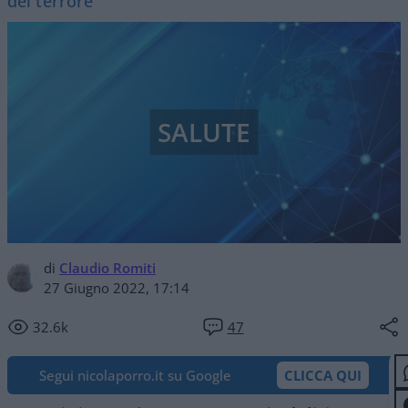
del terrore
SALUTE
di
Claudio Romiti
27 Giugno 2022, 17:14
32.6k
47
Segui nicolaporro.it su Google
CLICCA QUI