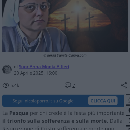
© geralt tramite Canva.com
di
Suor Anna Monia Alfieri
20 Aprile 2025, 16:00
5.4k
7
Segui nicolaporro.it su Google
CLICCA QUI
La
Pasqua
per chi crede è la festa più importante:
il trionfo sulla sofferenza e sulla morte
. Dalla
Risurrezione di Cristo sofferenza e morte non