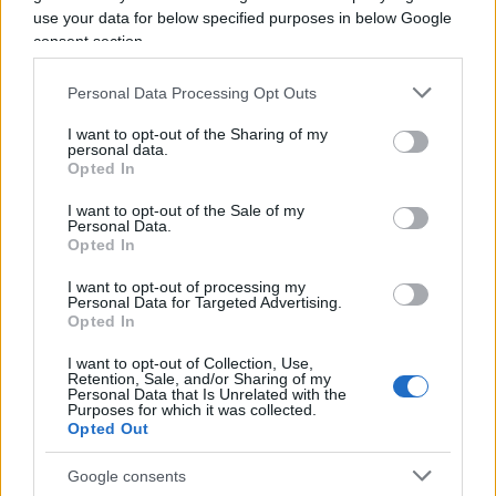
comuni. Ecco perché dico che
questo è il
use your data for below specified purposes in below Google
passaggio più urgente da compiere da parte di
consent section.
tutti
ma, soprattutto, da parte di chi ha
responsabilità nella politica, nelle Istituzioni, nella
Personal Data Processing Opt Outs
società, nel sapere.
I want to opt-out of the Sharing of my
personal data.
Opted In
I want to opt-out of the Sale of my
Diversamente la festa di Pasqua sarà l’ennesima
Personal Data.
Opted In
giornata trascorsa come tante altre, soprattutto
senza alcuna prospettiva di responsabilità per il
I want to opt-out of processing my
Personal Data for Targeted Advertising.
prossimo e per la comunità nella quale ciascuno
Opted In
di noi è chiamato ad agire per il bene, in un’ottica
I want to opt-out of Collection, Use,
di fraternità. Il mio augurio di Pasqua è che
Retention, Sale, and/or Sharing of my
Personal Data that Is Unrelated with the
ognuno possa compiere
un passaggio verso il
Purposes for which it was collected.
bene
, il meglio e il buono e che il senso della
Opted Out
fraternità universale possa divenire la nuova
Google consents
chiave di lettura della nostra vicenda umana.