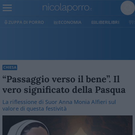
ECONOMIA
LIBERILIBRI
SHOP
SOSTIENICI
CHIESA
“Passaggio verso il bene”. Il
vero significato della Pasqua
La riflessione di Suor Anna Monia Alfieri sul
valore di questa festività