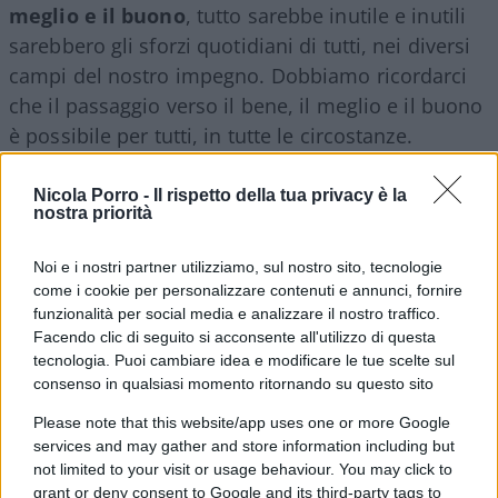
meglio e il buono
, tutto sarebbe inutile e inutili
sarebbero gli sforzi quotidiani di tutti, nei diversi
campi del nostro impegno. Dobbiamo ricordarci
che il passaggio verso il bene, il meglio e il buono
è possibile per tutti, in tutte le circostanze.
Nicola Porro -
Il rispetto della tua privacy è la
Il nostro mondo ha, infatti, tanto bisogno di
nostra priorità
cambiamenti, di passaggi radicali, di decise
inversioni di rotta. Credo che il cambiamento più
Noi e i nostri partner utilizziamo, sul nostro sito, tecnologie
necessario sia quello che porti alla sconfitta
come i cookie per personalizzare contenuti e annunci, fornire
funzionalità per social media e analizzare il nostro traffico.
dell’egoismo e dello spirito di rivalsa: da essi
Facendo clic di seguito si acconsente all'utilizzo di questa
nascono le guerre (quante guerre ancora si
tecnologia. Puoi cambiare idea e modificare le tue scelte sul
combattono nel mondo!) e le politiche
consenso in qualsiasi momento ritornando su questo sito
economiche che tendono alla contrapposizione
Please note that this website/app uses one or more Google
degli interessi, più che alla loro legittima tutela,
services and may gather and store information including but
con conseguenze nefaste per la vita delle persone
not limited to your visit or usage behaviour. You may click to
grant or deny consent to Google and its third-party tags to