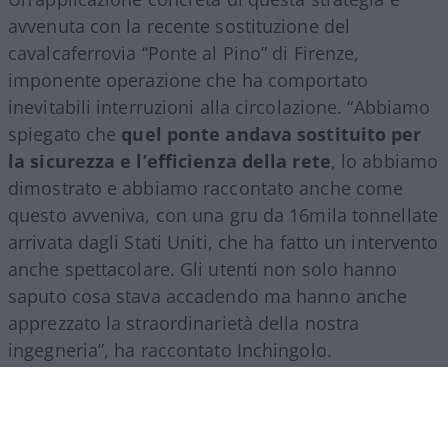
avvenuta con la recente sostituzione del
cavalcaferrovia “Ponte al Pino” di Firenze,
imponente operazione che ha comportato
inevitabili interruzioni alla circolazione. “Abbiamo
spiegato che
quel ponte andava sostituito per
la sicurezza e l’efficienza della rete
, lo abbiamo
dimostrato e abbiamo raccontato anche come
questo avveniva, con una gru da 16mila tonnellate
arrivata dagli Stati Uniti, che ha fatto un intervento
anche spettacolare. Gli utenti non solo hanno
saputo cosa stava accadendo ma hanno anche
apprezzato la straordinarietà della nostra
ingegneria”, ha raccontato Inchingolo.
Il racconto del Gruppo Fs, ha aggiunto l’esperto, si
estende poi a tutte le attività svolte nel mondo.