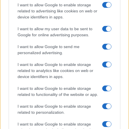
I want to allow Google to enable storage
related to advertising like cookies on web or
Con preghiera,
device identifiers in apps.
I want to allow my user data to be sent to
Google for online advertising purposes.
Suor Anna Monia Alfieri
I want to allow Google to send me
personalized advertising.
Nicolaporro.it è anche su Whatsapp. È
I want to allow Google to enable storage
sufficiente
cliccare qui
per iscriversi al canale ed
related to analytics like cookies on web or
essere sempre aggiornati (gratis)
device identifiers in apps.
I want to allow Google to enable storage
#FESTIVITÀ
#PASQUA
#VALORI
related to functionality of the website or app.
I want to allow Google to enable storage
7
related to personalization.
Leggi i commenti
I want to allow Google to enable storage