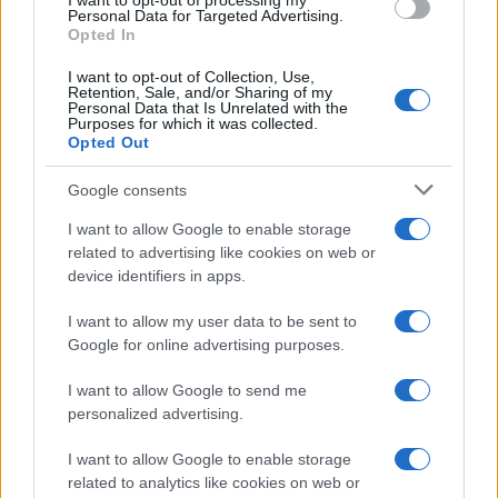
I want to opt-out of processing my
Personal Data for Targeted Advertising.
Nel pomeriggio di oggi, tra i due leader della
Opted In
capitolata coalizione, Letta e Conte appunto, è
andato in onda
un diverbio via social
. Dopo la
I want to opt-out of Collection, Use,
Retention, Sale, and/or Sharing of my
pubblicazione, sulla pagina Facebook del
Personal Data that Is Unrelated with the
Purposes for which it was collected.
segretario dem, di una foto rappresentante Draghi
Opted Out
e l’hashtag
#ItaliaTradita,
non si è fatta attendere
Google consents
la risposta del leader pentastellato: “È vero,
Enrico. L’Italia è stata tradita quando in Aula il
I want to allow Google to enable storage
related to advertising like cookies on web or
premier e il centrodestra, anziché cogliere
device identifiers in apps.
l’occasione per approfondire l’agenda sociale
presentata dal
MoVimento 5 Stelle
, l’hanno
I want to allow my user data to be sent to
Google for online advertising purposes.
respinta umiliando tutti gli italiani che attendono
risposte”. È ormai faida pura, rottura totale,
I want to allow Google to send me
l’ennesimo sfasciamento contiano, dopo le
personalized advertising.
diatribe che hanno portato all’abbandono di Di
I want to allow Google to enable storage
Maio. Ora,
il partito di Beppe Grillo è solo,
related to analytics like cookies on web or