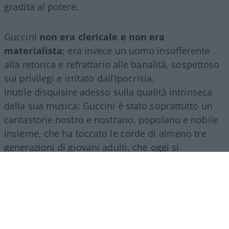
gradita al potere.
Guccini
non era clericale e non era
materialista
; era invece un uomo insofferente
alla retorica e refrattario alle banalità, sospettoso
sui privilegi e irritato dall’ipocrisia.
Inutile disquisire adesso sulla qualità intrinseca
della sua musica: Guccini è stato soprattutto un
cantastorie nostro e nostrano, popolano e nobile
insieme, che ha toccato le corde di almeno tre
generazioni di giovani adulti, che oggi si
commuovono ancora ascoltando i suoi testi, e
piangono sinceri la scomparsa di un uomo di
spessore.