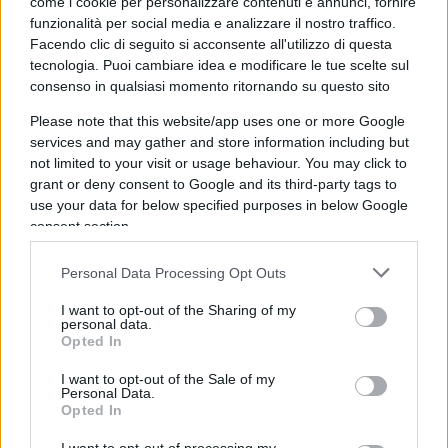
come i cookie per personalizzare contenuti e annunci, fornire
rappresenta l’unico movimento in gioco per
funzionalità per social media e analizzare il nostro traffico.
contendersi le scettro di prima forza, insieme a
Facendo clic di seguito si acconsente all'utilizzo di questa
Giorgia Meloni, attualmente avanti di quasi un
tecnologia. Puoi cambiare idea e modificare le tue scelte sul
consenso in qualsiasi momento ritornando su questo sito
punto percentuale. Anche nella remota, se non
impossibile, ipotesi in cui l’area progressista
Please note that this website/app uses one or more Google
dovesse ricompattarsi entro il 25 settembre, ecco
services and may gather and store information including but
not limited to your visit or usage behaviour. You may click to
che
il centrodestra potrà godere di un
grant or deny consent to Google and its third-party tags to
vantaggio netto
, sicuro, indiscutibile: 46 per
use your data for below specified purposes in below Google
cento contro il 34 del fronte opposto. Cifre che
consent section.
assicurerebbero Palazzo Chigi a Fratelli d’Italia ed
Personal Data Processing Opt Outs
alleati – salvo suicidi casalinghi, come avvenuto
poche settimane fa alle elezioni di Verona – a
I want to opt-out of the Sharing of my
personal data.
distanza di undici anni dall’ultimo esecutivo non
Opted In
di sinistra.
I want to opt-out of the Sale of my
Personal Data.
Opted In
Botta e risposta tra Conte e Letta