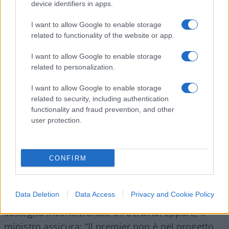
isolato
, che non può più contare sul solido trenta
device identifiers in apps.
per cento di quattro anni fa, ma su uno striminzito
I want to allow Google to enable storage
dieci – magari anche meno.
related to functionality of the website or app.
I want to allow Google to enable storage
related to personalization.
Rimane, però, un ultimo trampolino che potrebbe
“salvare il salvabile”, nell’area dem e pentastellata:
I want to allow Google to enable storage
related to security, including authentication
la figura di Mario Draghi
. Le affermazioni del
functionality and fraud prevention, and other
ministro della Cultura,
Dario Franceschini
,
user protection.
insieme alle parole di qualche ora fa di Luigi Di
Maio, vanno in una chiara direzione: “Serve
un’alleanza nel nome di chi sosteneva Draghi”. Ed
CONFIRM
ecco che la maschera è caduta: il programma di
centrosinistra sarà composto dai diciassette mesi
Data Deletion
Data Access
Privacy and Cookie Policy
draghiani, da restrizioni, RdC, salario minimo,
sostegno incondizionato all’Ucraina. Eppure, il
ministro assicura: “Il premier non è nel progetto.