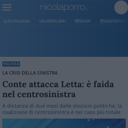
ECONOMIA
LIBERILIBRI
SHOP
SOSTIENICI
POLITICA
LA CRISI DELLA SINISTRA
Conte attacca Letta: è faida
nel centrosinistra
A distanza di due mesi dalle elezioni politiche, la
coalizione di centrosinistra è nel caos più totale