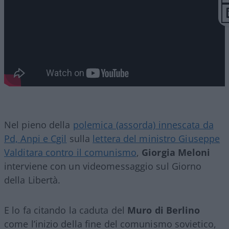
Nel pieno della
polemica (assorda) innescata da
Pd, Anpi e Cgil
sulla
lettera del ministro Giuseppe
Valditara contro il comunismo
,
Giorgia Meloni
interviene con un videomessaggio sul Giorno
della Libertà.
E lo fa citando la caduta del
Muro di Berlino
come l’inizio della fine del comunismo sovietico,