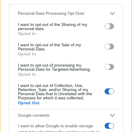
È grazie all’esempio di giovani come
Jan Palach
,
che diedero la vita per la libertà del proprio
Personal Data Processing Opt Outs
popolo, che oggi l’Europa non vive più sotto il
I want to opt-out of the Sharing of my
personal data.
giogo della dittatura. È grazie all’opera spirituale,
Opted In
politica e diplomatica di un santo e di uno statista
come
Giovanni Paolo II
che diceva che l’Europa
I want to opt-out of the Sale of my
Personal Data.
deve respirare con due polmoni, quello
Opted In
occidentale e quello orientale. È grazie alla folla
I want to opt-out of processing my
che premeva sulle guardie di frontiera della
Personal Data for Targeted Advertising.
Opted In
Repubblica Democratica Tedesca affinché
aprissero i varchi verso ovest e pochi minuti dopo
I want to opt-out of Collection, Use,
Retention, Sale, and/or Sharing of my
danzava festante sulle rovine di quel muro che
Personal Data that Is Unrelated with the
Purposes for which it was collected.
abbiamo potuto riabbracciare nel comune ideale
Opted Out
europeo decine di milioni di nostri fratelli.
Google consents
Proprio per ricordare quegli eventi del 1989, con
la legge n. 61 del 15 aprile 2005, la Repubblica
I want to allow Google to enable storage
related to advertising like cookies on web or