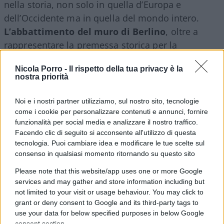
nella storia, non solo in quella d’Europa e
dell’Occidente ma in quella del mondo intero.
L’abbattimento del muro di Berlino
, oltre a
rappresentare la premessa storica per la
riunificazione della Germania, segna il tramonto
Nicola Porro -
Il rispetto della tua privacy è la
del comunismo sovietico e, con esso, dei regimi
nostra priorità
totalitari che avevano dominato il Novecento
europeo. Regimi che avevano conculcato quei
Noi e i nostri partner utilizziamo, sul nostro sito, tecnologie
valori e quei diritti fondamentali che sono
come i cookie per personalizzare contenuti e annunci, fornire
funzionalità per social media e analizzare il nostro traffico.
diventati un patrimonio comune delle democrazie
Facendo clic di seguito si acconsente all'utilizzo di questa
occidentali e che spesso oggi, erroneamente,
tecnologia. Puoi cambiare idea e modificare le tue scelte sul
tendiamo a dare per scontati.
consenso in qualsiasi momento ritornando su questo sito
La forza e la solidità delle nostre democrazie
è
Please note that this website/app uses one or more Google
stata resa possibile proprio dalla fine di quei
services and may gather and store information including but
totalitarismi e dal sacrificio di tutte quelle persone
not limited to your visit or usage behaviour. You may click to
grant or deny consent to Google and its third-party tags to
che hanno lottato e combattuto, permettendoci di
use your data for below specified purposes in below Google
vivere in un mondo libero.
consent section.