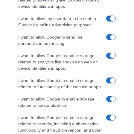
italiana ha dichiarato il 9 novembre «
Giorno della
device identifiers in apps.
libertà
», come ricorrenza dell’abbattimento del
muro di Berlino, evento simbolo per la liberazione
I want to allow my user data to be sent to
di Nazioni oppresse e auspicio di democrazia per
Google for online advertising purposes.
le popolazioni tuttora oppresse dal totalitarismo.
I want to allow Google to send me
La libertà è il principale valore su cui si basa la
personalized advertising.
nostra democrazia, anticorpo contro ogni
I want to allow Google to enable storage
tentazione totalitaria. Nel celebrarla, la legge
related to analytics like cookies on web or
condanna non soltanto i regimi del passato ma
device identifiers in apps.
anche il rischio di insorgenza di nuove forme di
I want to allow Google to enable storage
repressione della libertà.
related to functionality of the website or app.
È una lotta per la libertà quella che sta portando
avanti il
popolo ucraino
per difendere la propria
I want to allow Google to enable storage
Nazione da una brutale aggressione, così come il
related to personalization.
rispetto della libertà di ciascun popolo è il
I want to allow Google to enable storage
fondamento della pace internazionale.
related to security, including authentication
La libertà è un valore fondante
della nostra
functionality and fraud prevention, and other