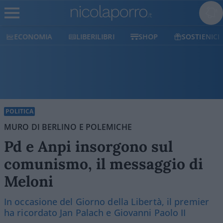
ECONOMIA
LIBERILIBRI
SHOP
SOSTIENICI
POLITICA
MURO DI BERLINO E POLEMICHE
Pd e Anpi insorgono sul
comunismo, il messaggio di
Meloni
In occasione del Giorno della Libertà, il premier
ha ricordato Jan Palach e Giovanni Paolo II