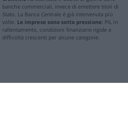
banche commerciali, invece di emettere titoli di
Stato. La Banca Centrale è già intervenuta più
volte.
Le imprese sono sotto pressione
: PIL in
rallentamento, condizioni finanziarie rigide e
difficoltà crescenti per alcune categorie.