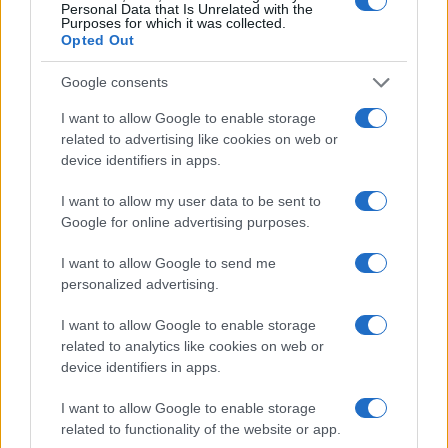
apolegeti della democrazia diretta, che volevano
Personal Data that Is Unrelated with the
Purposes for which it was collected.
archiviare la rappresentanza parlamentare, oggi
Opted Out
sopravvivono grazie alla palude del compromesso
parlamentare. Le poltrone, che prima
Google consents
schernivano, oggi sono riverite.
I want to allow Google to enable storage
related to advertising like cookies on web or
device identifiers in apps.
#LUIGI DI MAIO
#MOVIMENTO 5 STELLE
#URSULA
I want to allow my user data to be sent to
Google for online advertising purposes.
Pagina
PAGINA
Precedente
SUCCESSIVA
I want to allow Google to send me
personalized advertising.
15
I want to allow Google to enable storage
related to analytics like cookies on web or
Leggi i commenti
device identifiers in apps.
I want to allow Google to enable storage
related to functionality of the website or app.
SEDUTE SATIRICHE