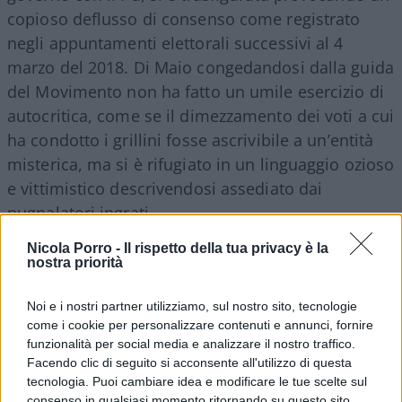
copioso deflusso di consenso come registrato
negli appuntamenti elettorali successivi al 4
marzo del 2018. Di Maio congedandosi dalla guida
del Movimento non ha fatto un umile esercizio di
autocritica, come se il dimezzamento dei voti a cui
ha condotto i grillini fosse ascrivibile a un’entità
misterica, ma si è rifugiato in un linguaggio ozioso
e vittimistico descrivendosi assediato dai
pugnalatori ingrati.
Nicola Porro -
Il rispetto della tua privacy è la
nostra priorità
La verità è che Gigino ha pugnalato le origini del
Movimento ed ha fallito nella gestione di una
Noi e i nostri partner utilizziamo, sul nostro sito, tecnologie
forza politica numericamente rilevante tanto da
come i cookie per personalizzare contenuti e annunci, fornire
aver perso il controllo dei gruppi parlamentari in
funzionalità per social media e analizzare il nostro traffico.
continua fibrillazione. L’area del dissenso si
Facendo clic di seguito si acconsente all'utilizzo di questa
tecnologia. Puoi cambiare idea e modificare le tue scelte sul
propaga giorno dopo giorno e le tardive
consenso in qualsiasi momento ritornando su questo sito