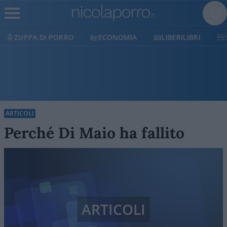
ECONOMIA
LIBERILIBRI
SHOP
SOSTIENICI
ARTICOLI
Perché Di Maio ha fallito
ARTICOLI