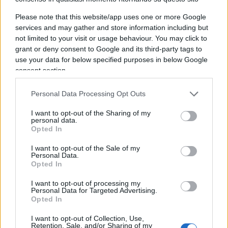
dimissioni di Di Maio non argineranno
Please note that this website/app uses one or more Google
l’insurrezione franosa che si rovescerà su ciò che
services and may gather and store information including but
rimane di un Movimento sbiadito. Le transumanze
not limited to your visit or usage behaviour. You may click to
dei parlamentari pentastellati sono la
grant or deny consent to Google and its third-party tags to
conseguenza della
disgregazione politica
dei
use your data for below specified purposes in below Google
consent section.
Cinque Stelle che hanno agito in senso opposto ai
loro proclami.
Personal Data Processing Opt Outs
I want to opt-out of the Sharing of my
personal data.
Opted In
Per una sorta di nemesi la politica si è presa la
rivincita su chi l’aveva con foga iconoclasta
I want to opt-out of the Sale of my
Personal Data.
squalificata ponendosi come alternativa. La
Opted In
complessità dei problemi non si è lasciata
I want to opt-out of processing my
plasmare dall’estremismo semplificatore e le
Personal Data for Targeted Advertising.
Opted In
regole della politica si sono imposte su chi voleva
scardinarle con una narrazione velleitaria. Gli
I want to opt-out of Collection, Use,
Retention, Sale, and/or Sharing of my