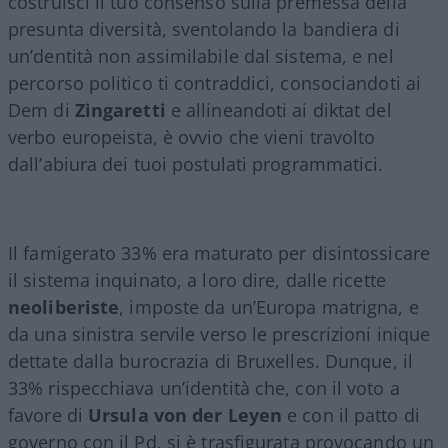
costruisci il tuo consenso sulla premessa della
presunta diversità, sventolando la bandiera di
un’dentità non assimilabile dal sistema, e nel
percorso politico ti contraddici, consociandoti ai
Dem di
Zingaretti
e allineandoti ai diktat del
verbo europeista, è ovvio che vieni travolto
dall’abiura dei tuoi postulati programmatici.
Il famigerato 33% era maturato per disintossicare
il sistema inquinato, a loro dire, dalle ricette
neoliberiste
, imposte da un’Europa matrigna, e
da una sinistra servile verso le prescrizioni inique
dettate dalla burocrazia di Bruxelles. Dunque, il
33% rispecchiava un’identità che, con il voto a
favore di
Ursula von der Leyen
e con il patto di
governo con il Pd, si è trasfigurata provocando un