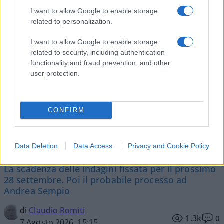
Vignetta del 07/08/2026
I want to allow Google to enable storage
related to personalization.
I want to allow Google to enable storage
related to security, including authentication
Vai all'archivio delle vignette
functionality and fraud prevention, and other
user protection.
CONFIRM
Garlasco, in arrivo 4 nuove
consulenze
Data Deletion
Data Access
Privacy and Cookie Policy
La scadenza delle indagini fissata per il prossimo
28 settembre. Poi il probabile processo ad
Andrea Sempio
di
Claudio Romiti
1.3k
0
7 Agosto 2026, 15:15