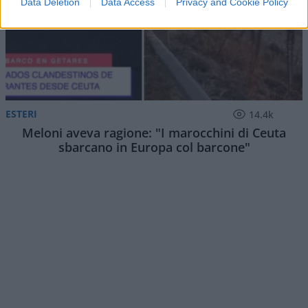
Data Deletion
Data Access
Privacy and Cookie Policy
ESTERI
14.4k
Meloni aveva ragione: "I marocchini di Ceuta
sbarcano in Europa col barcone"