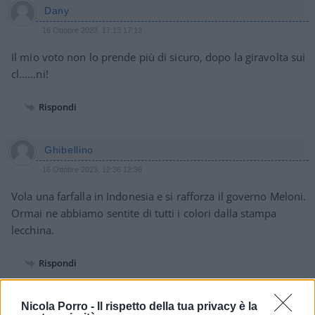
Dany
16 Ottobre 2023, 17:13 17:13
Il mio voto non lo prende più di sicuro, dopo la giravolta sui
cl……ni!
Rispondi
Ghibellino
16 Ottobre 2023, 12:36 12:36
Vola una farfalla in Indonesia e si rafforza il governo Meloni.
Ormai ne abbiamo sentite di tutti i colori dalla stampa
lecchina.
Rispondi
Nicola Porro -
Il rispetto della tua privacy è la
M.B.