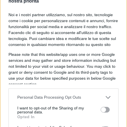
nostra priorità
16 Ottobre 2023, 11:36 11:36
ITALIANI: VOTATE IL NUOVO PARTITO DI MICHELE SANTORO
Noi e i nostri partner utilizziamo, sul nostro sito, tecnologie
come i cookie per personalizzare contenuti e annunci, fornire
CHE ABORRISCE LA GUERRA E DESIDERA INTERROMPERE
funzionalità per social media e analizzare il nostro traffico.
L’INVIO DI ARMI IN UCRAINA! SE TUTTAVIA VI STA
Facendo clic di seguito si acconsente all'utilizzo di questa
ANTIPATICO SANTORO, SAPPIATE CHE ESISTONO ALTRI
tecnologia. Puoi cambiare idea e modificare le tue scelte sul
PICCOLI PARTITI CON BELLE IDEE: EVITATE DI DARE ANCHE
consenso in qualsiasi momento ritornando su questo sito
UN SOLO VOTO AL PD, A FDI, A FI, CHE SONO FINTI!
Please note that this website/app uses one or more Google
services and may gather and store information including but
Rispondi
VIsualizza le risposte
(3)
not limited to your visit or usage behaviour. You may click to
grant or deny consent to Google and its third-party tags to
use your data for below specified purposes in below Google
Pigi
consent section.
16 Ottobre 2023, 10:32 10:32
Personal Data Processing Opt Outs
Nel 2011 Berlusconi rinnegò il trattato stipulato con
Gheddafi e si accodò a Francia, GB e USA nella distruzione
I want to opt-out of the Sharing of my
della LIbia.
personal data.
Opted In
Dopo pochi mesi fu disarcionato dello spread e Forza Italia
iniziò la discesa verso percentuali a una cifra.