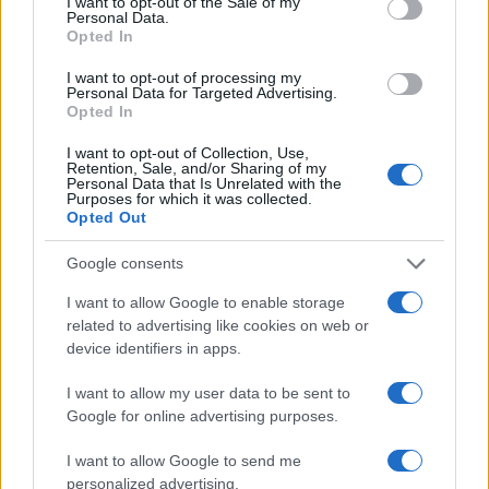
I want to opt-out of the Sale of my
Personal Data.
Vendere l’anima non aiuta, anzi, porta iella.
Opted In
Rispondi
VIsualizza le risposte
I want to opt-out of processing my
(3)
Personal Data for Targeted Advertising.
Opted In
Ermione
I want to opt-out of Collection, Use,
Retention, Sale, and/or Sharing of my
16 Ottobre 2023, 9:40 9:40
Personal Data that Is Unrelated with the
Purposes for which it was collected.
Non ti avessi visto con 3 masks 3 trollare per le compagnie
Opted Out
“sanitarie” etrusche mondiali come testimonial vakkinale
della pandemenza su Nazzano un minimo di credibilità
Google consents
giusta o sbagliata l’avresti. Ma purtroppo….
I want to allow Google to enable storage
related to advertising like cookies on web or
Rispondi
device identifiers in apps.
I want to allow my user data to be sent to
Google for online advertising purposes.
Carica altri commenti
I want to allow Google to send me
personalized advertising.