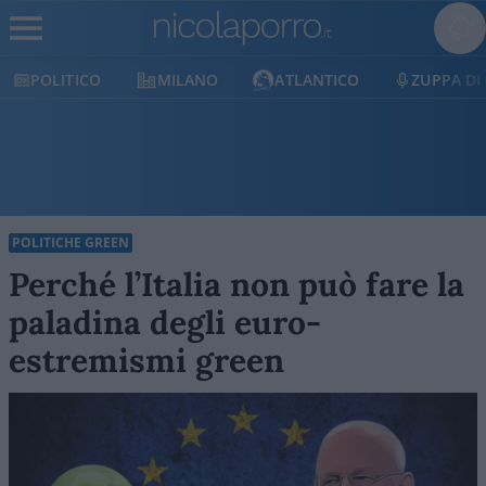
POLITICO
MILANO
ATLANTICO
ZUPPA DI
POLITICHE GREEN
Perché l’Italia non può fare la
paladina degli euro-
estremismi green