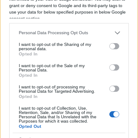
nonostante le forze che lo compongono in Europa
grant or deny consent to Google and its third-party tags to
use your data for below specified purposes in below Google
abbiano invece condotto una dura battaglia di
consent section.
buon senso contro gli estremismi.
Personal Data Processing Opt Outs
Questo si può comprendere solo pensando male
I want to opt-out of the Sharing of my
e cioè all’enormità di denaro che stiamo ricevendo
personal data.
Opted In
da Bruxelles – l’Italia è l’unico stato in Europa ad
aver chiesto ed ottenuto quasi ben 240 miliardi
I want to opt-out of the Sale of my
Personal Data.
per il nostro famigerato PNRR, con un distacco
Opted In
gigantesco rispetto a tutti gli altri stati europei – a
I want to opt-out of processing my
noi sembra ormai chiaro che
siamo sotto ricatto
.
Personal Data for Targeted Advertising.
Opted In
Tutto questo impatta sulle nostre vite in modo
violento, sulle nostre libertà. Va sostenuto il
I want to opt-out of Collection, Use,
Retention, Sale, and/or Sharing of my
dibattito sui cambiamenti climatici, facendo
Personal Data that Is Unrelated with the
Purposes for which it was collected.
confrontare i sostenitori delle conclusioni
Opted Out
dell’IPCC con il gruppo dei 1600 scienziati, tra cui