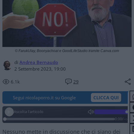
© FarukUlay, Boonyachoat e GoodLifeStudio tramite Canva.com
di
Andrea Bernaudo
2 Settembre 2023, 19:00
6.1k
29
Segui nicolaporro.it su Google
CLICCA QUI
Ascolta l'articolo
0:00
/
--:--
Nessuno mette in discussione che ci siano dei