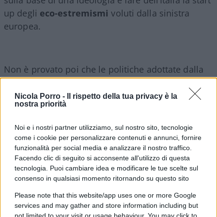
up degli
eco-estremismi
voluti dalla sinistra
europea.
Non è provato poi che le politiche adottate dalla
Ue possano raggiungere l’epico obiettivo di
“mitigare il cambiamento climatico”, tutt’altro
Nicola Porro -
Il rispetto della tua privacy è la
nostra priorità
semmai, visto che nessun altro continente ci sta
seguendo. L’Italia, che tra l’altro, ha abolito la
Noi e i nostri partner utilizziamo, sul nostro sito, tecnologie
possibilità di installare centrali nucleari dal 1990,
come i cookie per personalizzare contenuti e annunci, fornire
si sta facendo invece paladina di queste scelte
funzionalità per social media e analizzare il nostro traffico.
Facendo clic di seguito si acconsente all'utilizzo di questa
prepotenti e ottuse decise dalle forze di centro
tecnologia. Puoi cambiare idea e modificare le tue scelte sul
sinistra nel Parlamento Europeo. Vediamo
un
consenso in qualsiasi momento ritornando su questo sito
atteggiamento troppo timido sulla materia da
Please note that this website/app uses one or more Google
parte del governo italiano
, che non sembra
services and may gather and store information including but
voler contrastare le scelte della sinistra,
not limited to your visit or usage behaviour. You may click to