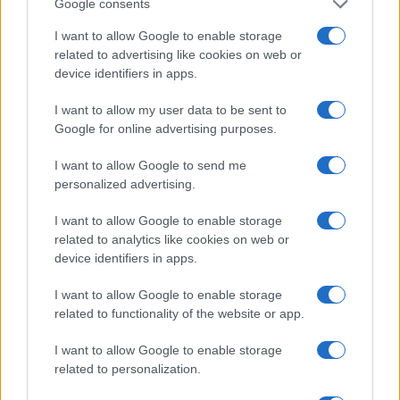
anche premi nobel, che invece quelle conclusioni
Google consents
– con dovizia di numeri e dati – contestano.
I want to allow Google to enable storage
related to advertising like cookies on web or
device identifiers in apps.
Inoltre attraverso una mobilitazione nazionale
I want to allow my user data to be sent to
Google for online advertising purposes.
vanno contrastate scelte stolte, prepotenti, inutili
sotto il punto di vista ambientale, che i
I want to allow Google to send me
governatori regionali ed i Sindaci stanno
personalized advertising.
mettendo in pratica colpendo e ricattando i
I want to allow Google to enable storage
cittadini italiani. In Piemonte abbiamo dato il
related to analytics like cookies on web or
nostro contributo
alla marcia indietro della
device identifiers in apps.
Regione sull’inibizione alle auto private diesel fino
I want to allow Google to enable storage
alle euro 5
, a Roma stiamo organizzando un
related to functionality of the website or app.
referendum consultivo
contro la delibera del
sindaco Gualtieri sull’allargamento della Ztl
I want to allow Google to enable storage
related to personalization.
fino a quasi tutta la Capitale. È così va fatto
ovunque.