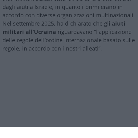
dagli aiuti a Israele, in quanto i primi erano in
accordo con diverse organizzazioni multinazionali.
Nel settembre 2025, ha dichiarato che gli
aiuti
militari all’Ucraina
riguardavano “l’applicazione
delle regole dell’ordine internazionale basato sulle
regole, in accordo con i nostri alleati”.