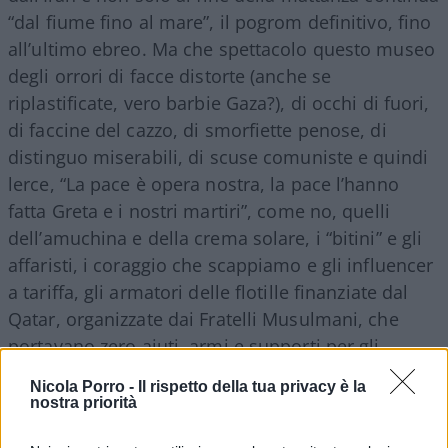
“dal fiume fino al mare”, il pogrom definitivo, fino
all’ultimo ebreo. Ma che spettacolo questo museo
degli orrori di facce distorte (anche se
riplastificate, vero barbie Gaza?), di occhi di fuori,
di faccine del cazzo, di smorfiette penose, di
distinguo miserabili, di scuse comuniste e quindi
lerce, “La pace è opera nostra, la pace l’hanno
fatta Greta e i nostri martiri”, come no, quelli
dell’amuchina e della crema solare, i “bitini” e gli
affaristi, i coraggio che scappiamo e gli influencer
a tariffa, gli armatori delle flotille finanziate dal
Qatar, organizzate dai Fratelli Musulmani, che
portavano zero aiuti, armi e supporti per gli
Hamas, chissà.
Nicola Porro -
Il rispetto della tua privacy è la
nostra priorità