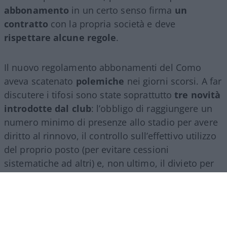
abbonamento
in un certo senso firma
un
contratto
con la propria società e deve
rispettare alcune regole
.
Il nuovo regolamento abbonamenti del Como
aveva scatenato
polemiche
nei giorni scorsi. A far
discutere i tifosi sono state soprattutto
tre novità
introdotte dal club
: l’obbligo di raggiungere un
numero minimo di presenze allo stadio per avere
diritto al rinnovo, il controllo sull’effettivo utilizzo
del proprio posto (per evitare cessioni
sistematiche ad altri) e, non ultimo, il divieto per
gli abbonati di indossare i colori della squadra
avversaria. Regole percepite da molti come troppo
invasive nei confronti di chi un titolo d’accesso lo
ha comunque pagato di tasca propria e che hanno