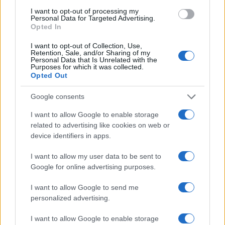
mascalzoni in tour, farabutte in carriera che
I want to opt-out of processing my
Personal Data for Targeted Advertising.
ballano sulle flotille e accusano le israeliane di
Opted In
essere deluse perché nessuno le ha violentate (si
I want to opt-out of Collection, Use,
chiama meccanismo di proiezione).
Retention, Sale, and/or Sharing of my
Personal Data that Is Unrelated with the
Purposes for which it was collected.
Opted Out
Leggi anche:
Google consents
Perché il piano Trump ha cambiato il gioco,
I want to allow Google to enable storage
ecco vincitori e vinti
related to advertising like cookies on web or
device identifiers in apps.
I want to allow my user data to be sent to
Google for online advertising purposes.
Dopo averla esaltata in modo acritico e senza
senso, hanno gratificato la 95enne
Segre
di
I want to allow Google to send me
uguale intensità nel sentimento opposto, le hanno
personalized advertising.
dato dell’ebrea, come fosse un crimine, le hanno
I want to allow Google to enable storage
detto che essere passata per il lager l’ha resa