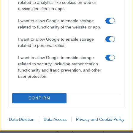
related to analytics like cookies on web or
scema, “non lucida”, l’hanno irrisa (ma subito la
device identifiers in apps.
vanno “riscoprendo”: il comunista è un miserabile
I want to allow Google to enable storage
che adatta sempre la propria morale all’aria che
related to functionality of the website or app.
tira). Hanno usato i bambini palestinesi per anni,
salvo mollarli al loro destino in un silenzio di
I want to allow Google to enable storage
related to personalization.
rabbia e di indifferenza alla notizia della pace.
Hanno disprezzato i palestinesi redenti, che non
I want to allow Google to enable storage
ne potevano più di Hamas e adesso ballano
related to security, including authentication
functionality and fraud prevention, and other
avvolti da bandiere americane. Chissà se
user protection.
perdoneranno Hamas di essersi di fatto arresa,
basta che non lo faccia più e soprattutto non
consegni gli ostaggi, l’autentico investimento per
CONFIRM
l’intifada permanente. Sono finiti nel ridicolo con
le loro analisi improvvisate, i loro titoli di cartone,
le loro militanze invereconde, i loro pretesti
Data Deletion
Data Access
Privacy and Cookie Policy
maleodoranti.
E non gli importa della pace,