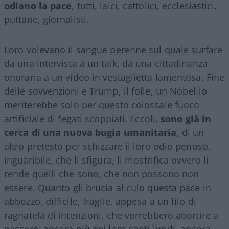
odiano la pace
, tutti, laici, cattolici, ecclesiastici,
puttane, giornalisti.
Loro volevano il sangue perenne sul quale surfare
da una intervista a un talk, da una cittadinanza
onoraria a un video in vestaglietta lamentosa. Fine
delle sovvenzioni e Trump, il folle, un Nobel lo
meriterebbe solo per questo colossale fuoco
artificiale di fegati scoppiati. Eccoli,
sono già in
cerca di una nuova bugia umanitaria
, di un
altro pretesto per schizzare il loro odio penoso,
inguaribile, che li sfigura, li mostrifica ovvero li
rende quelli che sono, che non possono non
essere. Quanto gli brucia al culo questa pace in
abbozzo, difficile, fragile, appesa a un filo di
ragnatela di intenzioni, che vorrebbero abortire a
nascere, ancora più dei loro santi luridi, ancora