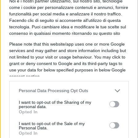
Noi e i nostri partner utilizziamo, sul nostro sito, tecnologie
Una simile palude di ignobiltà, una tale
come i cookie per personalizzare contenuti e annunci, fornire
processione di coscienze tarlate, di morali
funzionalità per social media e analizzare il nostro traffico.
rancide, di pretesti schifosi oggi è ridotta al
Facendo clic di seguito si acconsente all'utilizzo di questa
tecnologia. Puoi cambiare idea e modificare le tue scelte sul
lumicino di una speranza infame – e non lo
consenso in qualsiasi momento ritornando su questo sito
nasconde: che gli accordi saltino, che Hamas non
Please note that this website/app uses one or more Google
stia ai patti, che gli ostaggi, quelli veri, nei tunnel
services and may gather and store information including but
da due anni, vengano fatti fuori tutti, che
not limited to your visit or usage behaviour. You may click to
insomma succeda qualcosa di abominevole ma
grant or deny consent to Google and its third-party tags to
utile, di spaventoso ma conveniente, in modo da
use your data for below specified purposes in below Google
consent section.
poter riprendere la lotta continua contro
l’umanità, ovviamente scaricandola addosso ai
Personal Data Processing Opt Outs
giudei. L’odio comunista non si placa e non si
I want to opt-out of the Sharing of my
spegne la doppiezza al limite dell’idiozia, lo
personal data.
sciacallaggio sui bambini, l’odio per tutto ciò che
Opted In
è tregua, soluzione, pace. No, io non ci credo, per
I want to opt-out of the Sale of my
Personal Data.
dire non ci posso, non ci voglio credere, dicono
Opted In
buffoni e provocatori, groupie di Hamas,