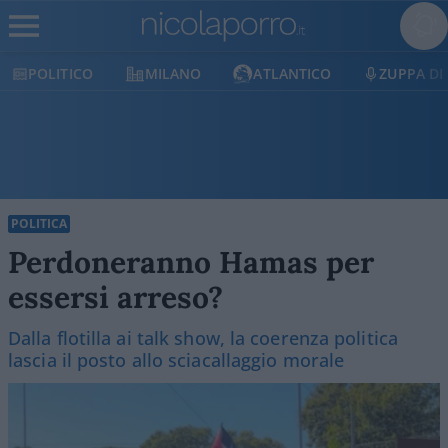
POLITICO
MILANO
ATLANTICO
ZUPPA DI P
POLITICA
Perdoneranno Hamas per
essersi arreso?
Dalla flotilla ai talk show, la coerenza politica
lascia il posto allo sciacallaggio morale