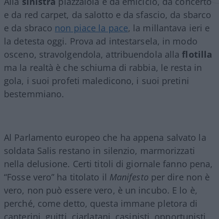
Alla
sinistra
piazzaiola e da emiciclo, da concerto
e da red carpet, da salotto e da sfascio, da sbarco
e da sbraco
non piace la pace
, la millantava ieri e
la detesta oggi. Prova ad intestarsela, in modo
osceno, stravolgendola, attribuendola alla
flotilla
ma la realtà è che schiuma di rabbia, le resta in
gola, i suoi profeti maledicono, i suoi pretini
bestemmiano.
Al Parlamento europeo che ha appena salvato la
soldata Salis restano in silenzio, marmorizzati
nella delusione. Certi titoli di giornale fanno pena,
“Fosse vero” ha titolato il
Manifesto
per dire non è
vero, non può essere vero, è un incubo. E lo è,
perché, come detto, questa immane pletora di
canterini, guitti, ciarlatani, casinisti, opportunisti,