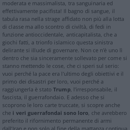
moderata e massimalista, tra sanguinaria ed
effettivamente pacifista! Il bagno di sangue, il
tabula rasa nella strage affidato non più alla lotta
di classe ma allo scontro di civiltà, di fedi in
funzione antioccidentale, anticapitalista, che a
giochi fatti, a trionfo islamico questa sinistra
delirante si illude di governare. Non ce n’è uno lì
dentro che sia sinceramente sollevato per come si
stanno mettendo le cose, che ci speri sul serio:
vuoi perché la pace era l’ultimo degli obiettivi e il
primo dei disastri per loro, vuoi perché a
raggiungerla è stato
Trump
, l’irresponsabile, il
fascista, il guerrafondaio. E adesso che si
scoprono le loro carte truccate, si scopre anche
che
i veri guerrafondai sono loro
, che avrebbero
preferito il rifornimento permanente di armi
dall’Iran e non solo al fine della mattanza continua