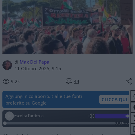
di
Max Del Papa
11 Ottobre 2025, 9:15
9.2k
49
Aggiungi nicolaporro.it alle tue fonti
CLICCA QUI
preferite su Google
Ascolta l'articolo
0:00
/
--:--