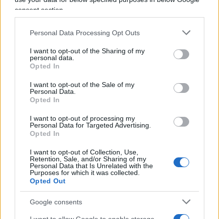
un’opportunità
— e che da quel rischio
consent section.
dipendeva la sopravvivenza stessa dell’equilibrio
costruito.
Personal Data Processing Opt Outs
I want to opt-out of the Sharing of my
personal data.
Opted In
Oggi questo equilibrio sembra saltato.
I want to opt-out of the Sale of my
Personal Data.
Opted In
Una relazione privata entra nel circuito mediatico,
viene evocata pubblicamente, si intreccia — anche
I want to opt-out of processing my
Personal Data for Targeted Advertising.
solo per coincidenza temporale — con una
Opted In
nomina in un organismo parlamentare e
finisce
I want to opt-out of Collection, Use,
inevitabilmente sotto la lente dei giornali
.
Retention, Sale, and/or Sharing of my
Personal Data that Is Unrelated with the
Non perché vi sia necessariamente un illecito, ma
Purposes for which it was collected.
perché si crea un cortocircuito tra ciò che
Opted Out
dovrebbe restare separato.
Google consents