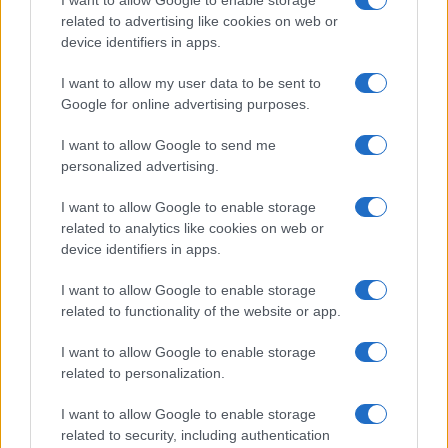
I want to allow Google to enable storage
related to advertising like cookies on web or
E quando quel cortocircuito si genera, il problema
device identifiers in apps.
non è più morale: è politico. Significa che il
I want to allow my user data to be sent to
controllo è venuto meno: una vicenda privata può
Google for online advertising purposes.
diventare materia pubblica senza filtri, senza
I want to allow Google to send me
protezioni, senza quella distanza che il ruolo
personalized advertising.
imporrebbe. Qui sta il punto: non in una colpa,
ma in una leggerezza. Piantedosi – se così stanno
I want to allow Google to enable storage
le cose – non sarebbe né il primo e né l’ultimo a
related to analytics like cookies on web or
device identifiers in apps.
inciampare su questo terreno. Ma proprio per
questo bisognerebbe ricordare alla nostra classe
I want to allow Google to enable storage
politica una lezione antica, forse poco elegante
related to functionality of the website or app.
ma terribilmente efficace: certe cose, in politica, si
I want to allow Google to enable storage
tengono separate. Sempre.
related to personalization.
I want to allow Google to enable storage
La Prima Repubblica, con tutti i suoi vizi, aveva
related to security, including authentication