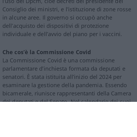
l’uso dei Dpcm, cioè decreti del presidente del
Consiglio dei ministri, e l’istituzione di zone rosse
in alcune aree. Il governo si occupò anche
dell’acquisto dei dispositivi di protezione
individuale e dell’avvio del piano per i vaccini.
Che cos’è la Commissione Covid
La Commissione Covid è una commissione
parlamentare d’inchiesta formata da deputati e
senatori. È stata istituita all’inizio del 2024 per
esaminare la gestione della pandemia. Essendo
bicamerale, riunisce rappresentanti della Camera
dei deputati e del Senato. Nel calendario dei suoi
lavori, dal 2024 sono state svolte decine di
audizioni con persone coinvolte o informate sui
fatti legati all’emergenza.