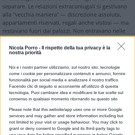
separare. Le relazioni extraconiugali si gestivano
alla “vecchia maniera” — discrezione assoluta,
appartamenti riservati, regali anche vistosi — ma
restavano fuori dai palazzi. Non entravano nelle
commissioni, non orbitavano attorno alle
istituzioni, non diventavano figure pubbliche
Nicola Porro -
Il rispetto della tua privacy è la
nostra priorità
collegate, anche solo indirettamente, al potere
politico.
Noi e i nostri partner utilizziamo, sul nostro sito, tecnologie
come i cookie per personalizzare contenuti e annunci, fornire
D’altra parte, quelle che allora si chiamavano
funzionalità per social media e analizzare il nostro traffico.
Facendo clic di seguito si acconsente all'utilizzo di questa
“gentili signore” avevano una qualità oggi
tecnologia. Puoi cambiare idea e modificare le tue scelte sul
rarissima: la consapevolezza del proprio ruolo.
consenso in qualsiasi momento ritornando su questo sito
Non cercavano visibilità, non rilasciavano
Please note that this website/app uses one or more Google
interviste, non trasformavano una relazione in
services and may gather and store information including but
un’occasione mediatica. Sapevano che
not limited to your visit or usage behaviour. You may click to
grant or deny consent to Google and its third-party tags to
l’esposizione era un rischio, non
use your data for below specified purposes in below Google