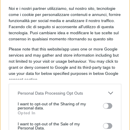
questo Paese, almeno dai tempi di Enzo Tortora.
Noi e i nostri partner utilizziamo, sul nostro sito, tecnologie
come i cookie per personalizzare contenuti e annunci, fornire
LA FILIERA
funzionalità per social media e analizzare il nostro traffico.
Facendo clic di seguito si acconsente all'utilizzo di questa
tecnologia. Puoi cambiare idea e modificare le tue scelte sul
consenso in qualsiasi momento ritornando su questo sito
Qui sta l’aspetto più incisivo della diffida partita
Please note that this website/app uses one or more Google
da New York, dallo
studio Reinhardt Savic Foley.
services and may gather and store information including but
Non colpisce un singolo firmatario: investe l’intera
not limited to your visit or usage behaviour. You may click to
filiera, “proprietari, affiliati, redattori, giornalisti,
grant or deny consent to Google and its third-party tags to
use your data for below specified purposes in below Google
collaboratori, agenti”. Significa che la richiesta da
consent section.
250 milioni di dollari non si esaurisce in Thomas
Mackinson, autore dei pezzi, né in Marco Travaglio
Personal Data Processing Opt Outs
e Peter Gomez, direttori della edizione su carta e
I want to opt-out of the Sharing of my
del web.
personal data.
Opted In
Risale fino a chi quel giornale lo possiede:
Cinzia
I want to opt-out of the Sale of my
Personal Data.