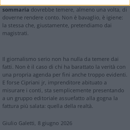
penna. Chi confonde l’inchiesta con
l’esecuzione
sommaria
dovrebbe temere, almeno una volta, di
doverne rendere conto. Non è bavaglio, è igiene:
la stessa che, giustamente, pretendiamo dai
magistrati.
Il giornalismo serio non ha nulla da temere dai
fatti. Non è il caso di chi ha barattato la verità con
una propria agenda per fini anche troppo evidenti.
E forse Cipriani jr, imprenditore abituato a
misurare i conti, sta semplicemente presentando
a un gruppo editoriale assuefatto alla gogna la
fattura più salata: quella della realtà.
Giulio Galetti, 8 giugno 2026