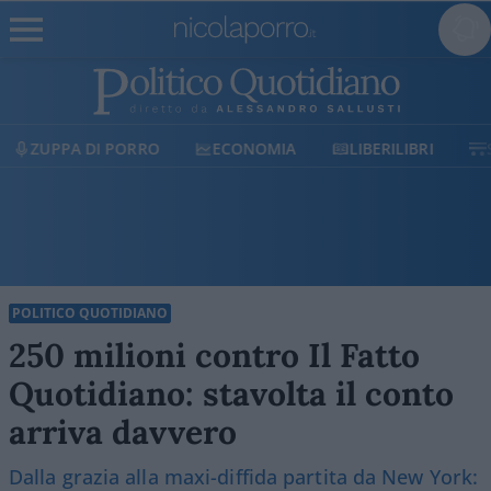
ECONOMIA
LIBERILIBRI
SHOP
SOSTIENICI
POLITICO QUOTIDIANO
250 milioni contro Il Fatto
Quotidiano: stavolta il conto
arriva davvero
Dalla grazia alla maxi-diffida partita da New York: