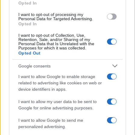
Monteverdi,
presidente e amministratrice
Opted In
delegata della Seif, Antonio Padellaro,
I want to opt-out of processing my
cofondatore, Francesco Aliberti, l’azionista
Personal Data for Targeted Advertising.
Opted In
reggiano. E sul fronte parallelo italiano, affidato
agli avvocati Calcaterra, Fisicaro e Siniscalchi,
I want to opt-out of Collection, Use,
Retention, Sale, and/or Sharing of my
entrano nel mirino anche Sigfrido Ranucci per
Personal Data that Is Unrelated with the
Purposes for which it was collected.
Report e Bianca Berlinguer per “È sempre
Opted Out
Cartabianca”. Una platea ampia, selezionata con
scientifica freddezza, nessuno è più intoccabile.
Google consents
I want to allow Google to enable storage
related to advertising like cookies on web or
device identifiers in apps.
Il nodo non è la cifra, palesemente sproporzionata
e con ogni probabilità irrealizzabile. Il nodo è il
I want to allow my user data to be sent to
Google for online advertising purposes.
principio. Per troppo tempo un certo giornalismo
ha esercitato la licenza di sputtanare chiunque
I want to allow Google to send me
sulla base di nulla, sicuro dell’impunità:
personalized advertising.
l’archiviazione per la parte offesa arriva sempre