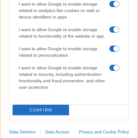
I want to allow Google to enable storage
dopo, in sordina, a gogna ormai consumata,
related to analytics like cookies on web or
quando il bersaglio è già cenere. La diffida e la
device identifiers in apps.
querela spaventa il cittadino comune, mai la
I want to allow Google to enable storage
grande testata, protetta dalla propria forza d’urto
related to functionality of the website or app.
e da una protervia che ha fatto scuola.
Cipriani
,
con i mezzi e il foro di New York, per una volta
I want to allow Google to enable storage
related to personalization.
ribalta il rapporto di forze.
I want to allow Google to enable storage
LEZIONE PROPEDEUTICA
related to security, including authentication
functionality and fraud prevention, and other
user protection.
Non è detto che la causa approdi a una condanna.
Verosimilmente no. Ma la sua funzione è già
un’altra: ricordare che la libertà di stampa non
CONFIRM
coincide con la licenza di calunnia, e che la
responsabilità è il rovescio inevitabile di ogni
potere, compreso quello di chi impugna una
Data Deletion
Data Access
Privacy and Cookie Policy