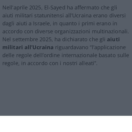
Nell’aprile 2025, El-Sayed ha affermato che gli
aiuti militari statunitensi all’Ucraina erano diversi
dagli aiuti a Israele, in quanto i primi erano in
accordo con diverse organizzazioni multinazionali.
Nel settembre 2025, ha dichiarato che gli
aiuti
militari all’Ucraina
riguardavano “l’applicazione
delle regole dell’ordine internazionale basato sulle
regole, in accordo con i nostri alleati”.