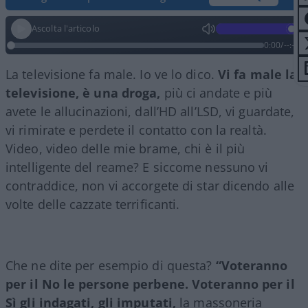
Ascolta l'articolo
0:00
/
--:--
La televisione fa male. Io ve lo dico.
Vi fa male la
televisione, è una droga,
più ci andate e più
avete le allucinazioni, dall’HD all’LSD, vi guardate,
vi rimirate e perdete il contatto con la realtà.
Video, video delle mie brame, chi è il più
intelligente del reame? E siccome nessuno vi
contraddice, non vi accorgete di star dicendo alle
volte delle cazzate terrificanti.
Che ne dite per esempio di questa?
“Voteranno
per il No le persone perbene. Voteranno per il
Sì gli indagati, gli imputati,
la massoneria