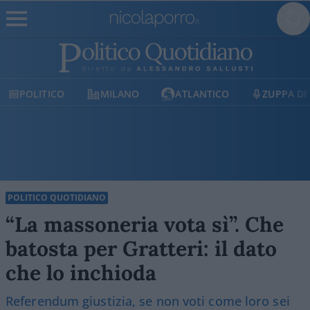
MILANO
ATLANTICO
ZUPPA DI PORRO
E
POLITICO QUOTIDIANO
“La massoneria vota sì”. Che
batosta per Gratteri: il dato
che lo inchioda
Referendum giustizia, se non voti come loro sei