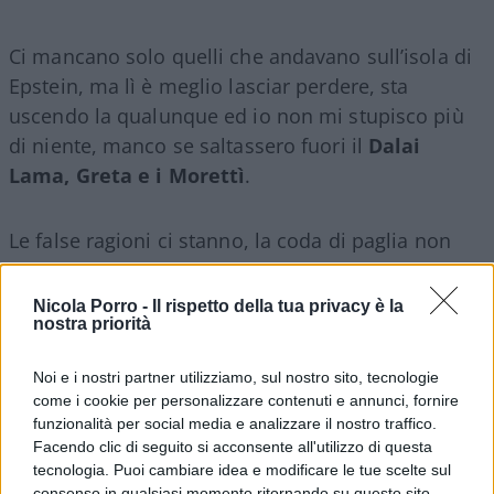
Ci mancano solo quelli che andavano sull’isola di
Epstein, ma lì è meglio lasciar perdere, sta
uscendo la qualunque ed io non mi stupisco più
di niente, manco se saltassero fuori il
Dalai
Lama, Greta e i Morettì
.
Le false ragioni ci stanno, la coda di paglia non
manca, ma che senso ha condurre una campagna
propagandistica in questo modo, questo lo
Nicola Porro -
Il rispetto della tua privacy è la
nostra priorità
capiscono solo Gratteri, Travaglio e i loro cari.
Criminalizzando a vanvera
, scomodando
Noi e i nostri partner utilizziamo, sul nostro sito, tecnologie
cadaveri ora lugubri, Gelli, Riina, ora nobili, da
come i cookie per personalizzare contenuti e annunci, fornire
Falcone a Tortora, che andrebbero
funzionalità per social media e analizzare il nostro traffico.
rispettosamente lasciati riposare e invece si
Facendo clic di seguito si acconsente all'utilizzo di questa
tecnologia. Puoi cambiare idea e modificare le tue scelte sul
riesumano nel trionfo del pessimo gusto.
consenso in qualsiasi momento ritornando su questo sito