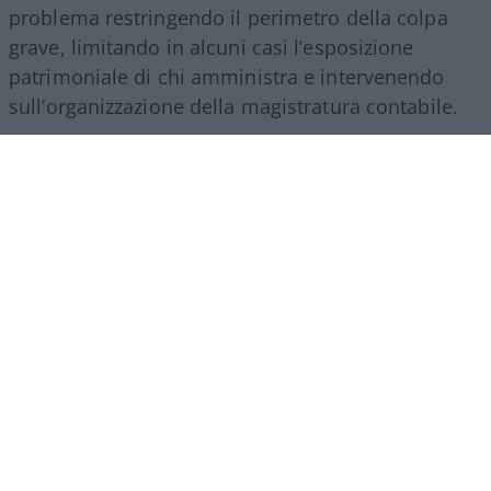
problema restringendo il perimetro della colpa
grave, limitando in alcuni casi l’esposizione
patrimoniale di chi amministra e intervenendo
sull’organizzazione della magistratura contabile.
Obiettivi comprensibili, ma forse come si ripete