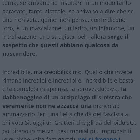
torna, se arrivano ad insultare in un modo tanto
sbracato, tanto plateale, se arrivano a dire che se
uno non vota, quindi non pensa, come dicono
loro, è un mascalzone, un ladro, un infamone, un
intrallazzone, uno stragista, beh, allora
sorge il
sospetto che questi abbiano qualcosa da
nascondere
.
Incredibile, ma credibilissimo. Quello che invece
rimane incredibile-incredibile, incredibile e basta,
è la completa insipienza, la sprovvedutezza,
la
dabbenaggine di un arcipelago di sinistra che
veramente non ne azzecca una
manco ad
ammazzarlo. Ieri una Lella che dà del fascista a
chi vota Sì, oggi un Gratteri che gli dà del piduista,
poi tirano in mezzo i testimonial più improbabili
(e qualche volta famigerati),
poi si fregano i