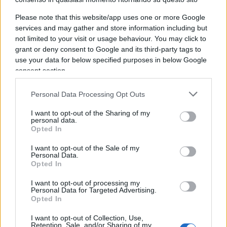
Please note that this website/app uses one or more Google
services and may gather and store information including but
Leggi anche:
not limited to your visit or usage behaviour. You may click to
grant or deny consent to Google and its third-party tags to
use your data for below specified purposes in below Google
Riforma Nordio, la grande bufala dei giudici
consent section.
sottomessi
Gratteri dimentica le vittime di Gratteri
Personal Data Processing Opt Outs
Referendum, il No fa propaganda in ospedale
I want to opt-out of the Sharing of my
personal data.
Opted In
Già heri dicebamus che
il fronte del NO sembra
I want to opt-out of the Sale of my
aver perso lievemente la testa
: d’accordo che,
Personal Data.
Opted In
al di là del merito delle rispettive posizioni, in
punto di pura psicologia sociale, questi del NO
I want to opt-out of processing my
Personal Data for Targeted Advertising.
sono i soliti tronfi, convinti di sapere tutto,
Opted In
innamorati di loro stessi, la mediocrissima genia
I want to opt-out of Collection, Use,
da “grande bellezza” che non si accorge di quanto
Retention, Sale, and/or Sharing of my