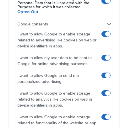
Personal Data that Is Unrelated with the
è ridicola e, peggio che peggio, pallosa.
Purposes for which it was collected.
Opted Out
Google consents
Questi scambiano la pedanteria con l’intelligenza
I want to allow Google to enable storage
e hanno un orgasmo solo quando riescono a far
related to advertising like cookies on web or
sentire misero chi gli sta davanti. Solo che ormai
device identifiers in apps.
non attacca più,
i più asini son loro, altro che i
I want to allow my user data to be sent to
migliori,
quelli che leggono, s’informano: sì,
Google for online advertising purposes.
Zerocalcare, leggono. Ascoltano Ghali.
I want to allow Google to send me
personalized advertising.
Ma poi qui siamo oltre, siamo ad una sorta di
delirio comunicativo per cui si arruolano presunti
I want to allow Google to enable storage
related to analytics like cookies on web or
giureconsulti come la
Mannoia e Ale Gassman,
device identifiers in apps.
gli stessi fanatici del coprifuoco,
dei greenpass
e
di tutta la mercanzia repressiva in tempi di
I want to allow Google to enable storage
pandemia.
related to functionality of the website or app.