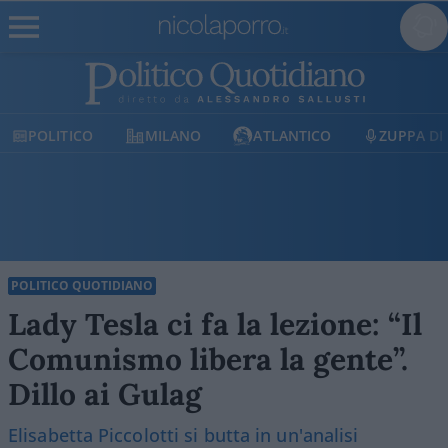
MILANO
ATLANTICO
ZUPPA DI PORRO
E
POLITICO QUOTIDIANO
Lady Tesla ci fa la lezione: “Il
Comunismo libera la gente”.
Dillo ai Gulag
Elisabetta Piccolotti si butta in un'analisi