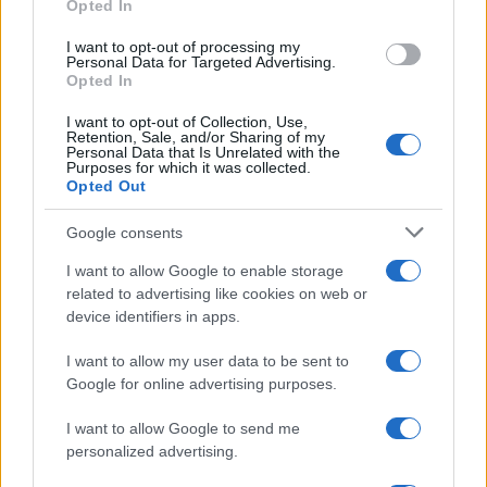
Opted In
I want to opt-out of processing my
Personal Data for Targeted Advertising.
Opted In
I want to opt-out of Collection, Use,
Retention, Sale, and/or Sharing of my
Personal Data that Is Unrelated with the
Purposes for which it was collected.
Opted Out
Google consents
Prodotto tipico da sottopotere romano, la Teslina
I want to allow Google to enable storage
a targhe alterne, dipende da come si posiziona
related to advertising like cookies on web or
Musk (però non la vende, in fondo l’ha pagata solo
device identifiers in apps.
40mila,
sciao poveri
). Quella che protestava
I want to allow my user data to be sent to
essendosi alzata alle 6 per andare a votare, e ci
Google for online advertising purposes.
mancava chiedesse di far passare il parlamentare
come lavoro usurante. Corresponsabile col marito
I want to allow Google to send me
personalized advertising.
di una serie di elezioni pregiudizievoli se non