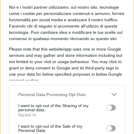
tra comunismo e fascismo” perché “il comunismo
Noi e i nostri partner utilizziamo, sul nostro sito, tecnologie
ha, diciamo, nei suoi obiettivi teorizzati la
come i cookie per personalizzare contenuti e annunci, fornire
liberazione delle persone”. Vallo a dire a quelli
funzionalità per social media e analizzare il nostro traffico.
morti nei Gulag.
Facendo clic di seguito si acconsente all'utilizzo di questa
tecnologia. Puoi cambiare idea e modificare le tue scelte sul
consenso in qualsiasi momento ritornando su questo sito
Please note that this website/app uses one or more Google
services and may gather and store information including but
not limited to your visit or usage behaviour. You may click to
grant or deny consent to Google and its third-party tags to
use your data for below specified purposes in below Google
consent section.
Personal Data Processing Opt Outs
I want to opt-out of the Sharing of my
personal data.
Opted In
I want to opt-out of the Sale of my
Personal Data.