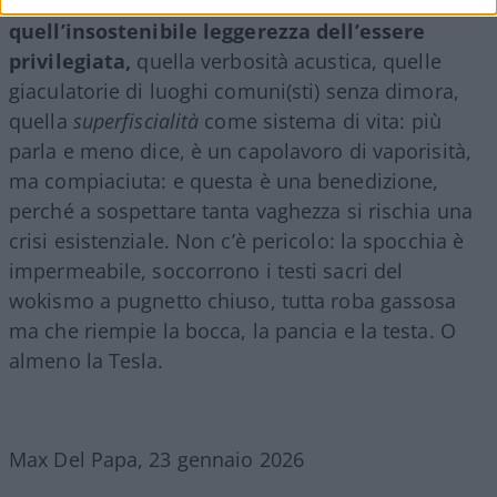
l’epitome della donna di sinistra:
quell’insostenibile leggerezza dell’essere
privilegiata,
quella verbosità acustica, quelle
giaculatorie di luoghi comuni(sti) senza dimora,
quella
superfiscialità
come sistema di vita: più
parla e meno dice, è un capolavoro di vaporisità,
ma compiaciuta: e questa è una benedizione,
perché a sospettare tanta vaghezza si rischia una
crisi esistenziale. Non c’è pericolo: la spocchia è
impermeabile, soccorrono i testi sacri del
wokismo a pugnetto chiuso, tutta roba gassosa
ma che riempie la bocca, la pancia e la testa. O
almeno la Tesla.
Max Del Papa, 23 gennaio 2026