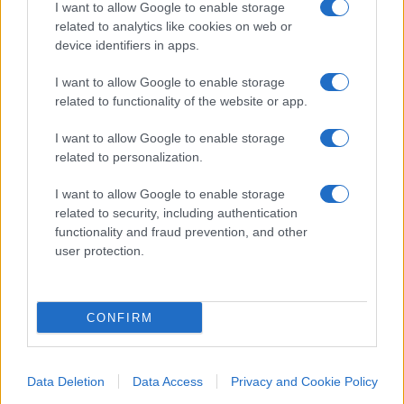
pregiudicate: Ilaria, Mimmo.
Sce sarebbe pure l’ex
I want to allow Google to enable storage
Abou
, ormai sbiancato, rinnegato, che nel
related to analytics like cookies on web or
device identifiers in apps.
frattempo s’è buttato a destra come Totò. In tutto
questo,
er contribbuto de Bbetty ar Paese
, alle
I want to allow Google to enable storage
masse, pare un po’
evanessscénte
, ma saremo noi
related to functionality of the website or app.
prevenuti in frame patriarcale. I fratoiannez sono
I want to allow Google to enable storage
due che hanno imparato a stare al mondo, altro
related to personalization.
che lotta di classe e cazzate da 1848 che manco
I want to allow Google to enable storage
conoscono.
related to security, including authentication
functionality and fraud prevention, and other
user protection.
Ma va detta una cosa.
CONFIRM
Piccolotti non merita lo scetticismo che da parte,
e buona parte, della sinistra la raggiunge: lei è la
donna moderna di sinistra per antonomasia,
Data Deletion
Data Access
Privacy and Cookie Policy