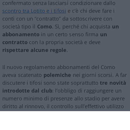
confermato senza lasciarsi condizionare dallo
scontro tra Lotito e i tifosi
e c’è chi deve fare i
conti con un “contratto” da sottoscrivere con
società tipo il
Como
. Sì, perché chi acquista
un
abbonamento
in un certo senso firma
un
contratto
con la propria società e deve
rispettare alcune regole
.
Il nuovo regolamento abbonamenti del Como
aveva scatenato
polemiche
nei giorni scorsi. A far
discutere i tifosi sono state soprattutto
tre novità
introdotte dal club
: l’obbligo di raggiungere un
numero minimo di presenze allo stadio per avere
diritto al rinnovo, il controllo sull’effettivo utilizzo
del proprio posto (per evitare cessioni
sistematiche ad altri) e, non ultimo, il divieto per
gli abbonati di indossare i colori della squadra