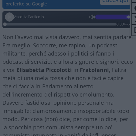
CLICCA QUI
preferite su Google
Ascolta l'articolo
0:00
/
--:--
Non l’avevo mai vista davvero, mai sentita parlare.
Era meglio. Soccorre, me tapino, un podcast
militante, perché adesso i politici si fanno i
pdocast di servizio, e allora signore e signori: ecco
a voi
Elisabetta Piccolotti
in
Fratoianni,
l’altra
metà di una mela rossa che non è facile capire
che ci faccia in Parlamento al netto
dell’incremento del rispettivo emolumento.
Davvero fastidiosa, opinione personale ma
innegabile: clamorosamente insopportabile todo
modo. Per cosa (non) dice, per come lo dice, per
la spocchia post comunista sempre un po’
comunista inzuppata in vanità da influencer.