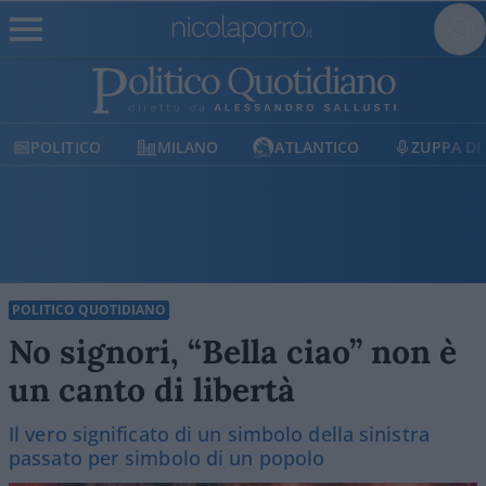
POLITICO
MILANO
ATLANTICO
ZUPPA DI PO
POLITICO QUOTIDIANO
No signori, “Bella ciao” non è
un canto di libertà
Il vero significato di un simbolo della sinistra
passato per simbolo di un popolo