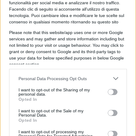
funzionalità per social media e analizzare il nostro traffico.
Facendo clic di seguito si acconsente all'utilizzo di questa
Ebbene,
cari compagnucci della parrocchietta,
tecnologia. Puoi cambiare idea e modificare le tue scelte sul
consenso in qualsiasi momento ritornando su questo sito
da modesto appassionato di storia, e che non ho
mai avuto particolari simpatie per un regime
Please note that this website/app uses one or more Google
morto e sepolto, io mi dissocio da questa
services and may gather and store information including but
not limited to your visit or usage behaviour. You may click to
affermazione. “Bella ciao” è divenuto, al pari della
grant or deny consent to Google and its third-party tags to
famosa “Internazionale”, l’inno di una ben
use your data for below specified purposes in below Google
identificata parte politica in cui, in modo molto
consent section.
confuso, riecheggiano alcune nostalgie di un
Personal Data Processing Opt Outs
comunismo altrettanto morto e sepolto.
I want to opt-out of the Sharing of my
personal data.
“Bella ciao”, come ho sempre affermato, tende ad
Opted In
accreditare una serie di falsi storici
che, da
I want to opt-out of the Sale of my
parte di chi i fatti li analizza sul serio, non
Personal Data.
Opted In
potranno che essere considerati frutto di mera
propaganda politica.
I want to opt-out of processing my