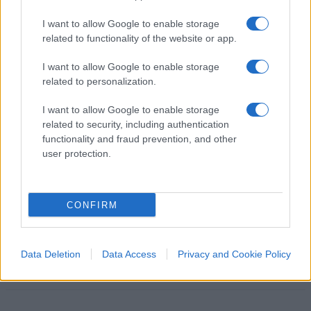
Niente scuse: il 25 aprile è da sempre contro la
I want to allow Google to enable storage
Brigata Ebraica
related to functionality of the website or app.
I want to allow Google to enable storage
Nicolaporro.it è anche su Whatsapp. È
related to personalization.
sufficiente
cliccare qui
per iscriversi al canale ed
I want to allow Google to enable storage
essere sempre aggiornati (gratis).
related to security, including authentication
functionality and fraud prevention, and other
#BELLA CIAO
user protection.
17
CONFIRM
Leggi i commenti
Data Deletion
Data Access
Privacy and Cookie Policy