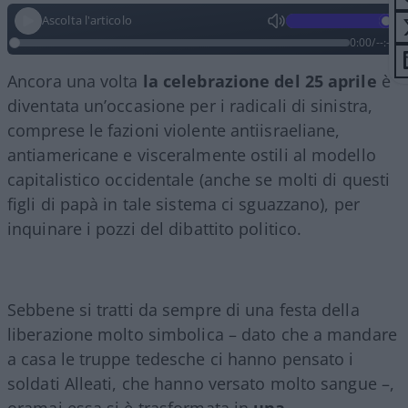
Ascolta l'articolo
0:00
/
--:--
Ancora una volta
la celebrazione del 25 aprile
è
diventata un’occasione per i radicali di sinistra,
comprese le fazioni violente antiisraeliane,
antiamericane e visceralmente ostili al modello
capitalistico occidentale (anche se molti di questi
figli di papà in tale sistema ci sguazzano), per
inquinare i pozzi del dibattito politico.
Sebbene si tratti da sempre di una festa della
liberazione molto simbolica – dato che a mandare
a casa le truppe tedesche ci hanno pensato i
soldati Alleati, che hanno versato molto sangue –,
oramai essa si è trasformata in
una