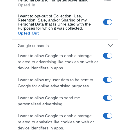
Personal Data for Targeted Advertising.
Opted In
I want to opt-out of Collection, Use,
Retention, Sale, and/or Sharing of my
Forse sarebbe il caso di superare una volta per
Personal Data that Is Unrelated with the
Purposes for which it was collected.
sempre questo imbarazzante scoglio divisivo del
Opted Out
25 aprile.
Il mondo va avanti,
ma la sinistra
italiana continua pervicacemente a restare in
Google consents
mezzo al guado di una narrazione che sempre
I want to allow Google to enable storage
meno interessa alle nuove generazioni.
related to advertising like cookies on web or
device identifiers in apps.
Claudio Romiti, 28 aprile 2026
I want to allow my user data to be sent to
Google for online advertising purposes.
I want to allow Google to send me
Leggi anche:
personalized advertising.
I want to allow Google to enable storage
Insulti choc dal palco del 25 aprile: “La Russa è
related to analytics like cookies on web or
un bastard***”. Poi l’attacco a Meloni
device identifiers in apps.