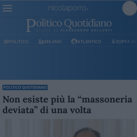
POLITICO
MILANO
ATLANTICO
ZUPPA DI
POLITICO QUOTIDIANO
Non esiste più la “massoneria
deviata” di una volta