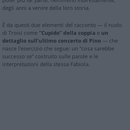
poter più far parte, nemmeno indirettamente,
degli anni a venire della loro storia.
È da questi due elementi del racconto — il ruolo
di Troisi come
“Cupido” della coppia
e
un
dettaglio sull’ultimo concerto di Pino
— che
nasce l’esercizio che segue: un “cosa sarebbe
successo se” costruito sulle parole e le
interpretazioni della stessa Fabiola.