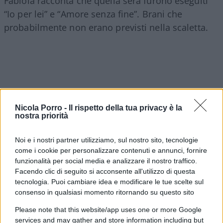
Fabiola racconta che quella sera furono eseguiti
“Io per lei” e “Amore senza fine”. Brani che
probabilmente non erano previsti nella scaletta.
Nicola Porro -
Il rispetto della tua privacy è la
nostra priorità
Noi e i nostri partner utilizziamo, sul nostro sito, tecnologie
come i cookie per personalizzare contenuti e annunci, fornire
funzionalità per social media e analizzare il nostro traffico.
Facendo clic di seguito si acconsente all'utilizzo di questa
tecnologia. Puoi cambiare idea e modificare le tue scelte sul
consenso in qualsiasi momento ritornando su questo sito
Lei quella diretta non la seguì ma con il tempo è
arrivata a una convinzione: quei brani,
Please note that this website/app uses one or more Google
services and may gather and store information including but