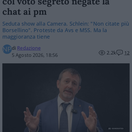
col voto segreto negate la
chat ai pm
Seduta show alla Camera. Schlein: "Non citate più
Borsellino". Proteste da Avs e M5S. Ma la
maggioranza tiene
di
Redazione
2.2k
12
5 Agosto 2026, 18:56