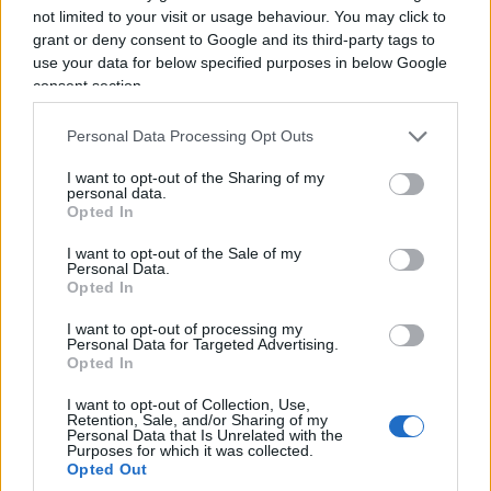
semplicemente sbagliati per un contesto da “notte
not limited to your visit or usage behaviour. You may click to
di Capodanno”, fossero
un messaggio in codice
grant or deny consent to Google and its third-party tags to
rivolto a loro due
. Una dichiarazione mandata in
use your data for below specified purposes in below Google
mondovisione a chi, quella sera, aveva scelto di
consent section.
non ascoltare.
Personal Data Processing Opt Outs
I want to opt-out of the Sharing of my
È un dettaglio che, letto oggi, acquista
il peso di
personal data.
un presagio
. Se quel segnale fosse arrivato — se
Opted In
Fabiola avesse acceso la televisione quella notte,
I want to opt-out of the Sale of my
se le parole di quelle due canzoni fossero state
Personal Data.
Opted In
raccolte e non lasciate cadere — la storia tra i due
si sarebbe chiusa diversamente nei quattro giorni
I want to opt-out of processing my
Personal Data for Targeted Advertising.
che restavano? O il destino, come dice lei stessa
Opted In
parlando del caso e del non caso nella loro storia,
I want to opt-out of Collection, Use,
aveva già scritto un’altra pagina, indipendente da
Retention, Sale, and/or Sharing of my
Personal Data that Is Unrelated with the
qualunque riavvicinamento?
Purposes for which it was collected.
Opted Out