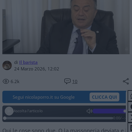
di
Il barista
24 Marzo 2026, 12:02
6.2k
10
Segui nicolaporro.it su Google
CLICCA QUI
Ascolta l'articolo
0:00
/
--:--
Qui le cose sono due. O la massoneria deviata e la