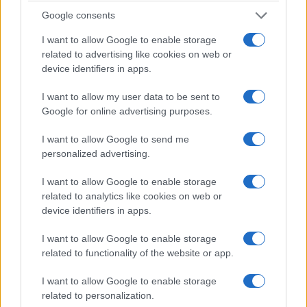
Google consents
I want to allow Google to enable storage
related to advertising like cookies on web or
device identifiers in apps.
I want to allow my user data to be sent to
Google for online advertising purposes.
I want to allow Google to send me
personalized advertising.
I want to allow Google to enable storage
related to analytics like cookies on web or
Fabiola non crede che quella separazione sarebbe
device identifiers in apps.
diventata un divorzio formale. Pensa che lei e
I want to allow Google to enable storage
Pino avrebbero continuato a discutere, ad
related to functionality of the website or app.
“arrabbiarsi” — usa proprio questa parola ma che
non sarebbero riusciti a disfare quel “noi”
I want to allow Google to enable storage
related to personalization.
fortemente voluto fin dall’inizio. È la stessa logica