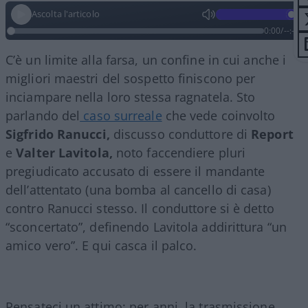
Ascolta l'articolo
0:00
/
--:--
C’è un limite alla farsa, un confine in cui anche i
migliori maestri del sospetto finiscono per
inciampare nella loro stessa ragnatela. Sto
parlando del
caso surreale
che vede coinvolto
Sigfrido Ranucci,
discusso conduttore di
Report
e
Valter Lavitola,
noto faccendiere pluri
pregiudicato accusato di essere il mandante
dell’attentato (una bomba al cancello di casa)
contro Ranucci stesso. Il conduttore si è detto
“sconcertato”, definendo Lavitola addirittura “un
amico vero”. E qui casca il palco.
Pensateci un attimo: per anni, la trasmissione