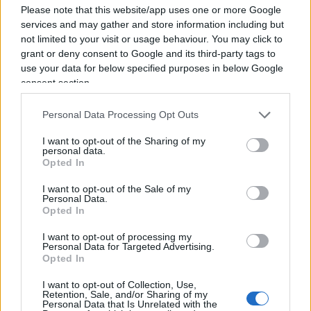
Il chiarimento di Suwarso attenua la misura, ma
Please note that this website/app uses one or more Google
services and may gather and store information including but
non ne cambia la sostanza
: una soglia rigida di
not limited to your visit or usage behaviour. You may click to
assenze — tre, secondo la prima formulazione —
grant or deny consent to Google and its third-party tags to
continua a non distinguere tra chi specula
use your data for below specified purposes in below Google
consent section.
sistematicamente rivendendo il proprio posto ai
match più attesi e chi, semplicemente, non può
Personal Data Processing Opt Outs
essere presente per lavoro, salute o altri impegni
legittimi. Perdere il diritto di rinnovo è una
I want to opt-out of the Sharing of my
personal data.
sanzione meno drastica del ritiro immediato, ma
Opted In
resta comunque una sanzione e il rischio è che
I want to opt-out of the Sale of my
colpisca il tifoso onesto tanto quanto lo
Personal Data.
Opted In
speculatore.
I want to opt-out of processing my
Personal Data for Targeted Advertising.
Opted In
I want to opt-out of Collection, Use,
Retention, Sale, and/or Sharing of my
Personal Data that Is Unrelated with the