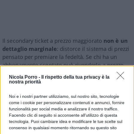
Il secondary ticket a prezzo maggiorato
non è un
dettaglio marginale
: distorce il sistema di prezzi
pensato per premiare la fedeltà. Se chi ha un
abbonamento scontato può rivenderlo a prezzo
pieno proprio sulle partite più richieste, il
Nicola Porro -
Il rispetto della tua privacy è la
vantaggio economico pensato per il tifoso diventa
nostra priorità
uno strumento di arbitraggio nelle mani di pochi e
la società perde ricavi che altrimenti incasserebbe
Noi e i nostri partner utilizziamo, sul nostro sito, tecnologie
come i cookie per personalizzare contenuti e annunci, fornire
direttamente attraverso la vendita ufficiale dei
funzionalità per social media e analizzare il nostro traffico.
biglietti. Da questo punto di vista, il tentativo di
Facendo clic di seguito si acconsente all'utilizzo di questa
tutelarsi può essere comprensibile.
tecnologia. Puoi cambiare idea e modificare le tue scelte sul
consenso in qualsiasi momento ritornando su questo sito