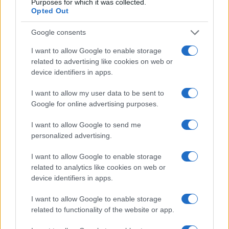
Purposes for which it was collected.
Opted Out
Google consents
I want to allow Google to enable storage
related to advertising like cookies on web or
device identifiers in apps.
I want to allow my user data to be sent to
C’è poi
un tema di principio
: l’abbonamento è un
Google for online advertising purposes.
contratto, non una proprietà piena ed è dunque
I want to allow Google to send me
legittimo che preveda condizioni d’uso, comprese
personalized advertising.
quelle legate al rinnovo. Ma la libertà contrattuale
I want to allow Google to enable storage
del tifoso — decidere se andare o meno alla
related to analytics like cookies on web or
partita — non dovrebbe essere sacrificata
device identifiers in apps.
sull’altare di un problema che riguarda una
I want to allow Google to enable storage
minoranza di speculatori.
related to functionality of the website or app.