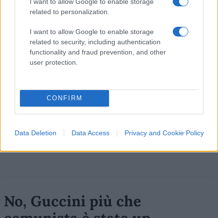
Ivan Mazzoletti, 6 agosto 2026
I want to allow Google to enable storage
related to personalization.
I want to allow Google to enable storage
related to security, including authentication
functionality and fraud prevention, and other
user protection.
CONFIRM
Data Deletion
Data Access
Privacy and Cookie Policy
No, Guccini più che