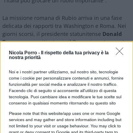
“l’Italia può giocare un ruolo importante”.
La missione romana di Rubio arriva in una fase
delicata dei rapporti tra Washington e Roma. Nei
giorni scorsi, il presidente statunitense
Donald
Trump
aveva criticato sia il Papa, ricevuto questa
mattina in udienza dal Segretario di Stato Usa, sia
Nicola Porro -
Il rispetto della tua privacy è la
il governo italiano, accusato di “non aver fatto
nostra priorità
nulla” nell’ambito di un’operazione contro l’Iran.
Noi e i nostri partner utilizziamo, sul nostro sito, tecnologie
Meloni, lunedì scorso da Erevan, aveva precisato
come i cookie per personalizzare contenuti e annunci, fornire
che quell’operazione non era mai stata discussa in
funzionalità per social media e analizzare il nostro traffico.
sede Nato. Al di là delle tensioni recenti, la visita
Facendo clic di seguito si acconsente all'utilizzo di questa
viene letta anche come un
riconoscimento del
tecnologia. Puoi cambiare idea e modificare le tue scelte sul
consenso in qualsiasi momento ritornando su questo sito
ruolo diplomatico dell’Italia
, considerata un
interlocutore in grado di mantenere canali aperti
Please note that this website/app uses one or more Google
services and may gather and store information including but
con diversi attori in uno scenario mediorientale
not limited to your visit or usage behaviour. You may click to
particolarmente complesso.
grant or deny consent to Google and its third-party tags to