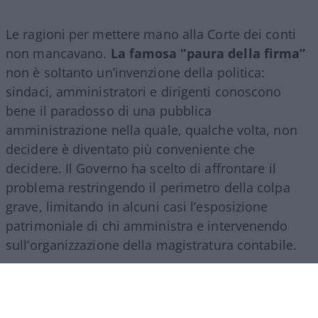
Le ragioni per mettere mano alla Corte dei conti
non mancavano.
La famosa “paura della firma”
non è soltanto un’invenzione della politica:
sindaci, amministratori e dirigenti conoscono
bene il paradosso di una pubblica
amministrazione nella quale, qualche volta, non
decidere è diventato più conveniente che
decidere. Il Governo ha scelto di affrontare il
problema restringendo il perimetro della colpa
grave, limitando in alcuni casi l’esposizione
patrimoniale di chi amministra e intervenendo
sull’organizzazione della magistratura contabile.