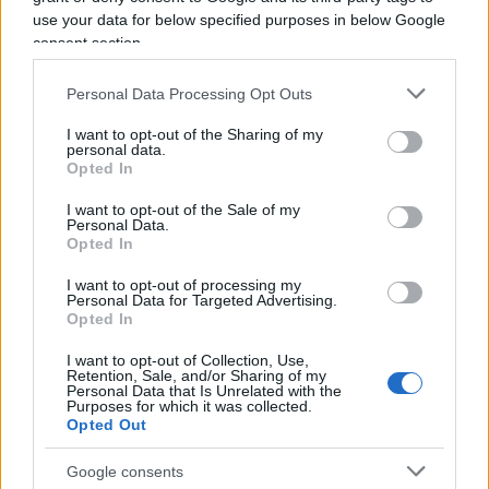
use your data for below specified purposes in below Google
consent section.
Leggi anche:
Personal Data Processing Opt Outs
I want to opt-out of the Sharing of my
Dietro le quinte del potere: la strategia
personal data.
Opted In
nascosta di Trump e Rubio
I want to opt-out of the Sale of my
Personal Data.
Sul piano dei rapporti transatlantici, Tajani ha
Opted In
ribadito la
centralità dell’alleanza con
I want to opt-out of processing my
Washington
. “L’Italia, come l’Europa, ha bisogno
Personal Data for Targeted Advertising.
Opted In
degli Stati Uniti, ma gli Stati Uniti hanno anche
bisogno dell’Italia e dell’Europa”, ha affermato il
I want to opt-out of Collection, Use,
Retention, Sale, and/or Sharing of my
titolare della Farnesina, definendo “franco e
Personal Data that Is Unrelated with the
Purposes for which it was collected.
sereno” il rapporto con Rubio. “Per noi le relazioni
Opted Out
transatlantiche sono importantissime. Io ho
Google consents
eccellenti rapporti con il segretario di Stato Rubio.