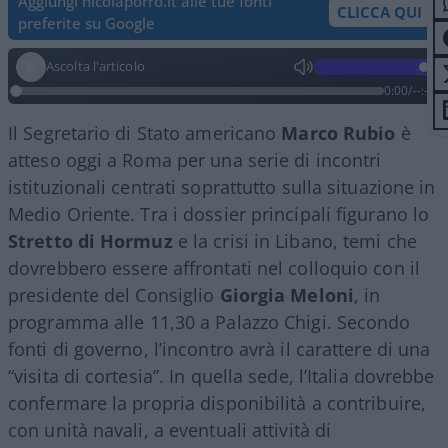
Aggiungi nicolaporro.it alle tue fonti
CLICCA QUI
preferite su Google
Ascolta l'articolo
0:00
/
--:--
Il Segretario di Stato americano
Marco Rubio
è
atteso oggi a Roma per una serie di incontri
istituzionali centrati soprattutto sulla situazione in
Medio Oriente. Tra i dossier principali figurano lo
Stretto di Hormuz
e la crisi in Libano, temi che
dovrebbero essere affrontati nel colloquio con il
presidente del Consiglio
Giorgia Meloni
, in
programma alle 11,30 a Palazzo Chigi. Secondo
fonti di governo, l’incontro avrà il carattere di una
“visita di cortesia”. In quella sede, l’Italia dovrebbe
confermare la propria disponibilità a contribuire,
con unità navali, a eventuali attività di