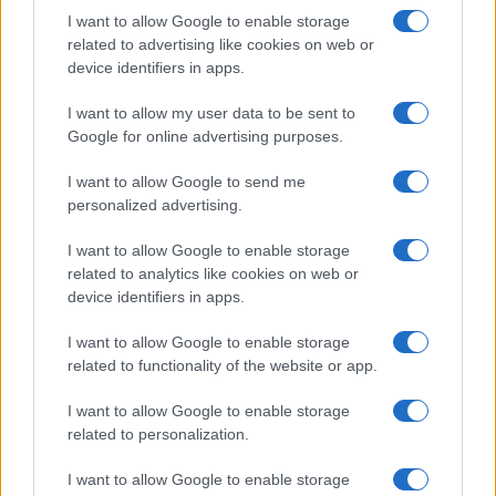
Poi quando ci sono delle cose sulle quali non
I want to allow Google to enable storage
related to advertising like cookies on web or
siamo d’accordo le diciamo come si fa con amici,
device identifiers in apps.
con grande lealtà, sempre a testa alta, tenendo
conto che l’alleanza transatlantica è fondamentale
I want to allow my user data to be sent to
anche per difendere anche i nostri interessi”, ha
Google for online advertising purposes.
aggiunto.
I want to allow Google to send me
personalized advertising.
I want to allow Google to enable storage
Un altro tema che potrebbe essere toccato nel
related to analytics like cookies on web or
corso degli incontri è quello dei
dazi
, pur non
device identifiers in apps.
rientrando direttamente nelle competenze del
I want to allow Google to enable storage
Segretario di Stato americano. Tajani ha chiarito la
related to functionality of the website or app.
linea italiana: “La nostra posizione è sempre la
I want to allow Google to enable storage
stessa: noi non vogliamo guerre commerciali”. Il
related to personalization.
ministro ha poi aggiunto: “ci auguriamo anche che
faccia in fretta il Parlamento europeo ad
I want to allow Google to enable storage