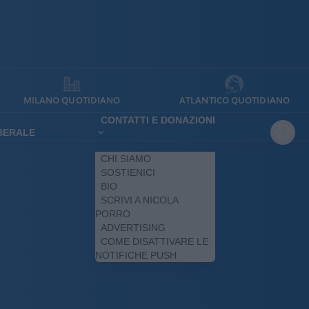
MILANO QUOTIDIANO
ATLANTICO QUOTIDIANO
CONTATTI E DONAZIONI
IBERALE
CHI SIAMO
SOSTIENICI
BIO
SCRIVI A NICOLA
PORRO
ADVERTISING
COME DISATTIVARE LE
NOTIFICHE PUSH