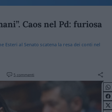
ani”. Caos nel Pd: furiosa
 Esteri al Senato scatena la resa dei conti nel
5
commenti