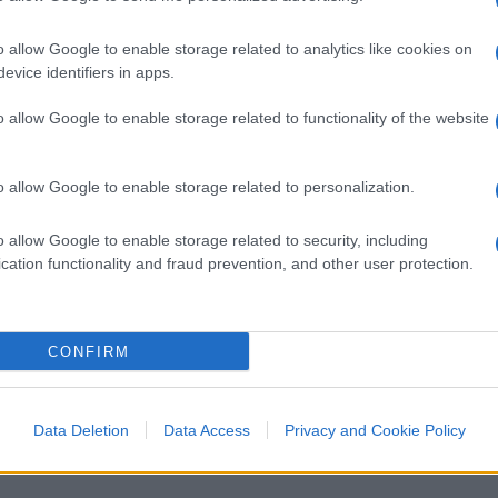
ori, il presidente Francesco Boccia ha
o allow Google to enable storage related to analytics like cookies on
 in buona sostanza, che episodi simili non
evice identifiers in apps.
ppo, ovviamente. A quel punto ha preso la
o allow Google to enable storage related to functionality of the website
 di stampa, spiegando che “forse” c’era stato
si smentita da Alfieri, convinto di aver dato
o allow Google to enable storage related to personalization.
ui che si sarebbe infilato
Filippo Sensi,
no una sorta di “imboscata” dei riformisti
o allow Google to enable storage related to security, including
a correnti” che però per Sensi “non c’è
cation functionality and fraud prevention, and other user protection.
e hanno votato Gasparri, sono tutti di aree
stenuto, ma avrei votato contro Gasparri,
 di Alfieri. Piuttosto – questo il senso
CONFIRM
kronos
–
mi sarei aspettato le sue
no vota in dissenso va bene, se lo fanno in
ssenso, c’è una questione di cui occorre
Data Deletion
Data Access
Privacy and Cookie Policy