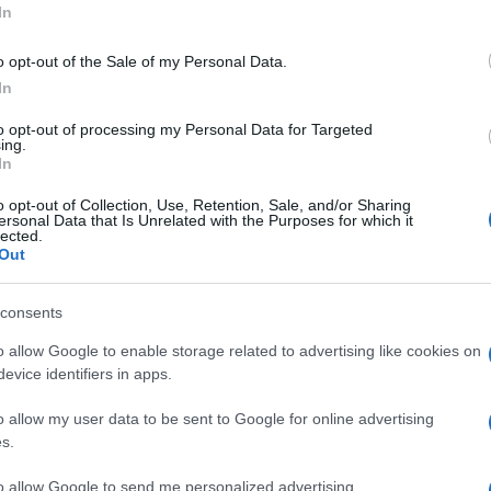
In
0:00
/
--:--
o opt-out of the Sale of my Personal Data.
di stampa, che ne dà notizia poi riportata da
In
”, pare abbia riferito al cronista dell’agenzia
uppo Pd del Senato che in Aula dove
to opt-out of processing my Personal Data for Targeted
ing.
bi dem, hanno litigato. E di brutto.
In
o opt-out of Collection, Use, Retention, Sale, and/or Sharing
ersonal Data that Is Unrelated with the Purposes for which it
lected.
Out
ovuto dividerci”, dice Sensi all’
Adnkronos
.
 separarli o meno, resta il fondamento
consents
ondo l’
Adnkronos
il motivo dello scandalo
ebbe l’elezione di
Maurizio Gasparri
, ex
o allow Google to enable storage related to advertising like cookies on
evice identifiers in apps.
della Commissione Esteri del Senato,
 del Pd con il loro voto favorevole
o allow my user data to be sent to Google for online advertising
 indicazioni che erano arrivate da Alfieri,
s.
enersi.
to allow Google to send me personalized advertising.