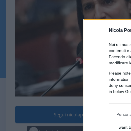
Nicola Po
Noi e i nost
contenuti e 
Facendo clic
modificare l
Please note
information 
deny consent
in below Go
Segui nicolaporro.it su Google
Persona
I want t