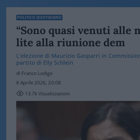
POLITICO QUOTIDIANO
“Sono quasi venuti alle m
lite alla riunione dem
L'elezione di Maurizio Gasparri in Commissione
partito di Elly Schlein
di Franco Lodige
8 Aprile 2026, 20:08
13.7k
Visualizzazioni