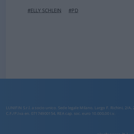
#ELLY SCHLEIN
#PD
LUNIFIN S.r.l. a socio unico. Sede legale Milano, Largo F. Richini, 2/A,
C.F./P.Iva en. 07174900154, REA cap. soc. euro 10.000,00 i.v.