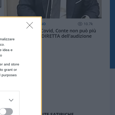
POLITICO QUOTIDIANO
10.7k
Commissione Covid, Conte non può più
scappare: la DIRETTA dell'audizione
onalizzare
ico.
e idea e
to
er and store
to grant or
ed purposes
SEDUTE SATIRICHE