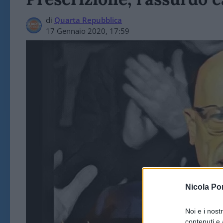
di
Quarta Repubblica
17 Gennaio 2020, 17:59
Nicola Po
Noi e i nost
contenuti e 