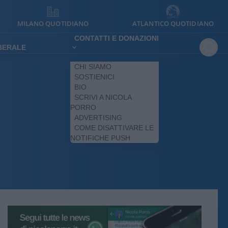
MILANO QUOTIDIANO
ATLANTICO QUOTIDIANO
CONTATTI E DONAZIONI
IBERALE
CHI SIAMO
SOSTIENICI
BIO
SCRIVI A NICOLA
PORRO
ADVERTISING
COME DISATTIVARE LE
NOTIFICHE PUSH