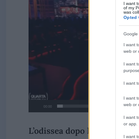
I want t
of my P
was col
Opted 
Google 
I want t
web or d
I want t
purpose
I want 
I want t
web or d
00:00
I want t
or app.
L’odissea dopo la sentenza d
I want t