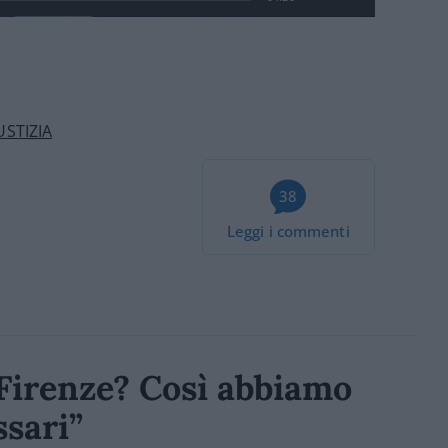
STIZIA
38
Leggi i commenti
a Firenze? Così abbiamo
ssari”