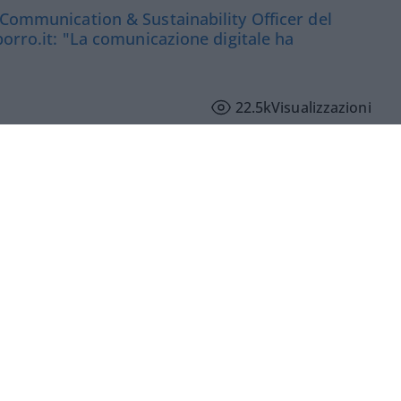
 Communication & Sustainability Officer del
porro.it: "La comunicazione digitale ha
22.5k
Visualizzazioni
iato il flusso informativo”. E questo ha
golo
, Chief Corporate Affairs,
l Gruppo Ferrovie dello Stato Italiane, non