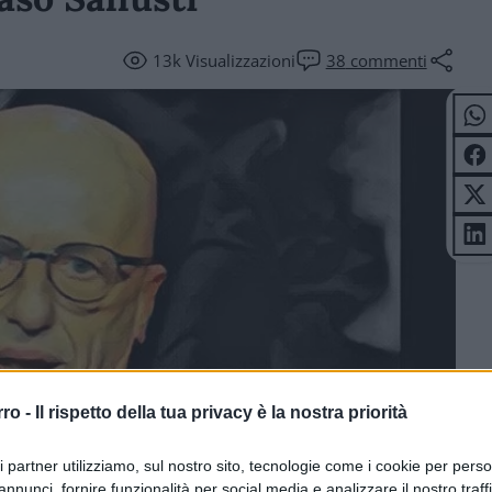
13k
Visualizzazioni
38
commenti
rro -
Il rispetto della tua privacy è la nostra priorità
ri partner utilizziamo, sul nostro sito, tecnologie come i cookie per pers
annunci, fornire funzionalità per social media e analizzare il nostro traff