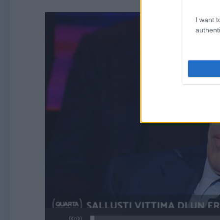
Video
I want t
Player
authenti
00:00