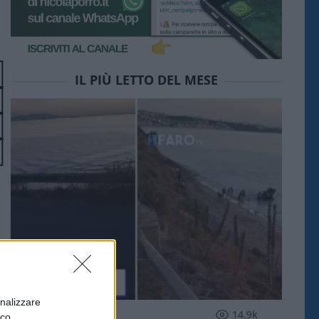
IL PIÙ LETTO DEL MESE
onalizzare
ESTERI
14.9k
ico.