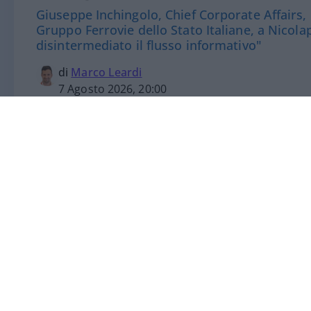
Giuseppe Inchingolo, Chief Corporate Affairs,
Gruppo Ferrovie dello Stato Italiane, a Nicola
disintermediato il flusso informativo"
di
Marco Leardi
7 Agosto 2026, 20:00
“La comunicazione digitale ha disintermed
cambiato davvero tutto.
Giuseppe Inchin
Communication & Sustainability Officer de