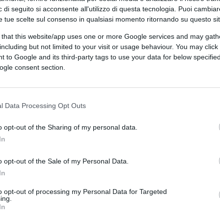
 di seguito si acconsente all'utilizzo di questa tecnologia. Puoi cambiar
e tue scelte sul consenso in qualsiasi momento ritornando su questo si
 that this website/app uses one or more Google services and may gath
including but not limited to your visit or usage behaviour. You may click 
ferite su Google
CLICCA QUI
 to Google and its third-party tags to use your data for below specifi
ogle consent section.
lica
Alessandro Sallusti
si è tolto i panni
del normale cittadino, sedendosi sulla
l Data Processing Opt Outs
accontare un’incredibile
odissea giudiziaria
o opt-out of the Sharing of my personal data.
In
o opt-out of the Sale of my Personal Data.
In
to opt-out of processing my Personal Data for Targeted
ing.
In